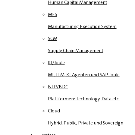
Human Capital Management
MES
Manufacturing Execution System
SCM
Supply Chain Management
KI/Joule
ML, LLM, KI-Agenten und SAP Joule
BTP/BDC
Plattformen: Technology, Data etc.
Cloud
Hybrid, Public, Private und Sovereign