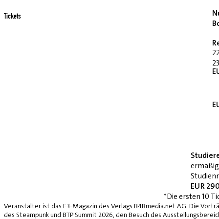
Nu
Tickets
B
R
2
23
E
E
Studier
ermäßig
Studienn
EUR 290
*Die ersten 10 Ti
Veranstalter ist das E3-Magazin des Verlags B4Bmedia.net AG. Die Vorträ
des Steampunk und BTP Summit 2026, den Besuch des Ausstellungsbereich