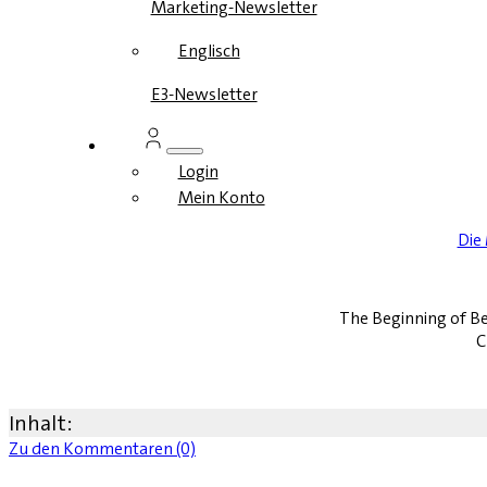
Marketing-Newsletter
Englisch
E3-Newsletter
Login
Mein Konto
Die
The Beginning of Be
C
Inhalt:
Zu den Kommentaren (0)