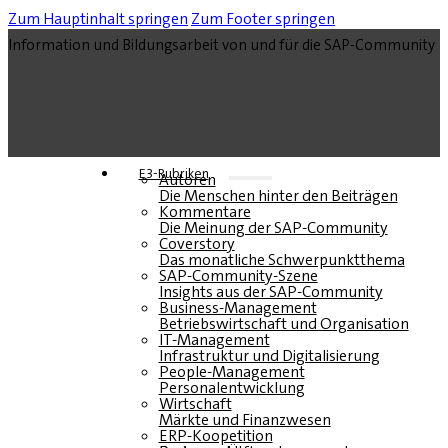
Zum Hauptinhalt springen
Zum Footer springen
Information und Bildungsarbeit von und für die SAP-Community
E3-Rubriken
Autoren
Die Menschen hinter den Beiträgen
Kommentare
Die Meinung der SAP-Community
Coverstory
Das monatliche Schwerpunktthema
SAP-Community-Szene
Insights aus der SAP-Community
Business-Management
Betriebswirtschaft und Organisation
IT-Management
Infrastruktur und Digitalisierung
People-Management
Personalentwicklung
Wirtschaft
Märkte und Finanzwesen
ERP-Koopetition