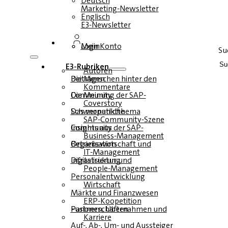
Deutsch
Marketing-Newsletter
Englisch
E3-Newsletter
Login
Mein Konto
Su
E3-Rubriken
Autoren
Die Menschen hinter den Beiträgen
Kommentare
Die Meinung der SAP-Community
Coverstory
Das monatliche Schwerpunktthema
SAP-Community-Szene
Insights aus der SAP-Community
Business-Management
Betriebswirtschaft und Organisation
IT-Management
Infrastruktur und Digitalisierung
People-Management
Personalentwicklung
Wirtschaft
Märkte und Finanzwesen
ERP-Koopetition
Fusionen, Übernahmen und Partnerschaften
Karriere
Auf-, Ab-, Um- und Aussteiger