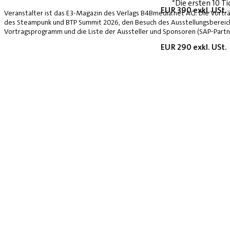
*Die ersten 10 Ti
EUR 390 exkl. USt.
Veranstalter ist das E3-Magazin des Verlags B4Bmedia.net AG. Die Vorträ
des Steampunk und BTP Summit 2026, den Besuch des Ausstellungsbereich
Vortragsprogramm und die Liste der Aussteller und Sponsoren (SAP-Partne
EUR 290 exkl. USt.