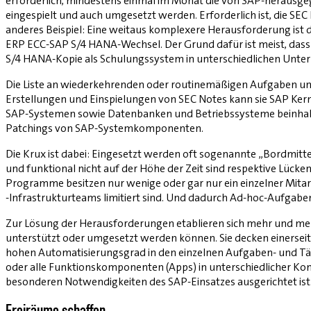
erforderlich, mindestens einmal im Monat die von SAP-herausg
eingespielt und auch umgesetzt werden. Erforderlich ist, die SEC
anderes Beispiel: Eine weitaus komplexere Herausforderung is
ERP ECC-SAP S/4 HANA-Wechsel. Der Grund dafür ist meist, dass
S/4 HANA-Kopie als Schulungssystem in unterschiedlichen Unt
Die Liste an wiederkehrenden oder routinemäßigen Aufgaben und
Erstellungen und Einspielungen von SEC Notes kann sie SAP Ker
SAP-Systemen sowie Datenbanken und Betriebssysteme beinhalt
Patchings von SAP-Systemkomponenten.
Die Krux ist dabei: Eingesetzt werden oft sogenannte „Bordmitte
und funktional nicht auf der Höhe der Zeit sind respektive Lüc
Programme besitzen nur wenige oder gar nur ein einzelner Mita
-Infrastrukturteams limitiert sind. Und dadurch Ad-hoc-Aufgab
Zur Lösung der Herausforderungen etablieren sich mehr und m
unterstützt oder umgesetzt werden können. Sie decken einerseits
hohen Automatisierungsgrad in den einzelnen Aufgaben- und Tätig
oder alle Funktionskomponenten (Apps) in unterschiedlicher Kom
besonderen Notwendigkeiten des SAP-Einsatzes ausgerichtet ist