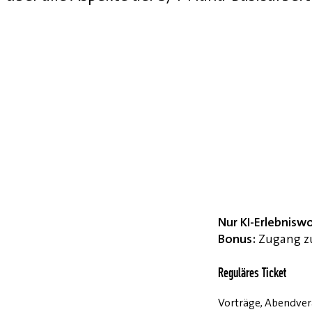
Nur KI-Erlebnisw
Bonus:
Zugang zu
Reguläres Ticket
Vorträge, Abendvera