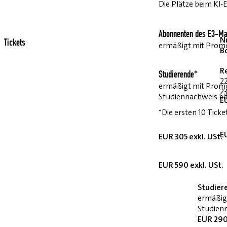
Die Plätze beim KI-
Abonnenten des E3-Ma
Nu
Tickets
ermäßigt mit Pro
B
R
Studierende*
2
ermäßigt mit Prom
23
Studiennachweis bi
E
*Die ersten 10 Ticke
E
EUR 305 exkl. USt.
EUR 590 exkl. USt.
Studier
ermäßig
Studienn
EUR 290