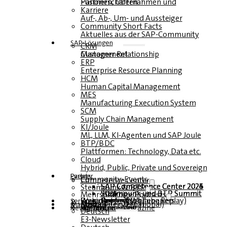
Fusionen, Übernahmen und Partnerschaften
Karriere
Auf-, Ab-, Um- und Aussteiger
Community Short Facts
Aktuelles aus der SAP-Community
SAP-Lösungen
CRM
Customer Relationship Management
ERP
Enterprise Resource Planning
HCM
Human Capital Management
MES
Manufacturing Execution System
SCM
Supply Chain Management
KI/Joule
ML, LLM, KI-Agenten und SAP Joule
BTP/BDC
Plattformen: Technology, Data etc.
Cloud
Hybrid, Public, Private und Sovereign
Partner
Events
Community-Events
Competence Center
SAP Competence Center 2026
SAP Competence Center 2025
SAP Competence Center 2024
SAP Competence Center 2023
Steampunk & BTP
Steampunk und BTP Summit 2026
Steampunk und BTP Summit 2025
Steampunk und BTP Summit 2024
Mehrsprachige Podcasts
Roundtables (YouTube Replay)
Webinare und Whitepapers
Deutsch
Englisch
Spanisch
Französisch
Service
Formulare
Kontakt
Mediadaten DACH
Media Kit (International)
Magazin
hier abonnieren
für Abonnenten
kostenfreie Magazine
Newsletter
Deutsch
E3-Newsletter