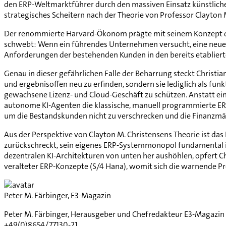
den ERP-Weltmarktführer durch den massiven Einsatz künstlicher 
strategisches Scheitern nach der Theorie von Professor Clayton M
Der renommierte Harvard-Ökonom prägte mit seinem Konzept de
schwebt: Wenn ein führendes Unternehmen versucht, eine neue, di
Anforderungen der bestehenden Kunden in den bereits etablierten
Genau in dieser gefährlichen Falle der Beharrung steckt Christian
und ergebnisoffen neu zu erfinden, sondern sie lediglich als fun
gewachsene Lizenz- und Cloud-Geschäft zu schützen. Anstatt eine
autonome KI-Agenten die klassische, manuell programmierte ERP-S
um die Bestandskunden nicht zu verschrecken und die Finanzmär
Aus der Perspektive von Clayton M. Christensens Theorie ist das
zurückschreckt, sein eigenes ERP-Systemmonopol fundamental inf
dezentralen KI-Architekturen von unten her aushöhlen, opfert Ch
veralteter ERP-Konzepte (S/4 Hana), womit sich die warnende Pr
Peter M. Färbinger, E3-Magazin
Peter M. Färbinger, Herausgeber und Chefredakteur E3-Magazin 
+49(0)8654/77130-21