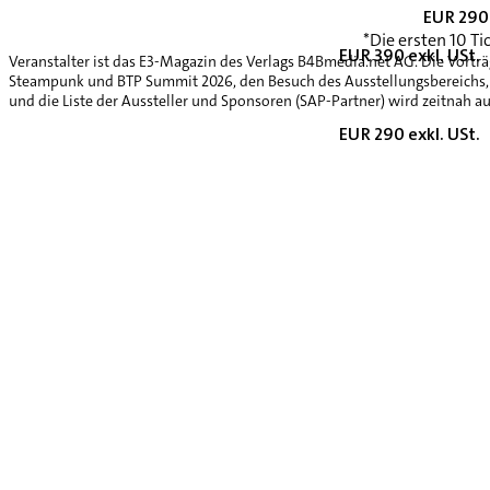
EUR 290 
*Die ersten 10 Ti
EUR 390 exkl. USt.
Veranstalter ist das E3-Magazin des Verlags B4Bmedia.net AG. Die Vorträ
Steampunk und BTP Summit 2026, den Besuch des Ausstellungsbereichs, 
und die Liste der Aussteller und Sponsoren (SAP-Partner) wird zeitnah au
EUR 290 exkl. USt.