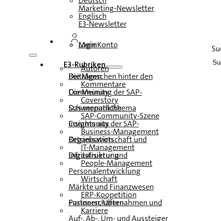
Deutsch
Marketing-Newsletter
Englisch
E3-Newsletter
Login
Mein Konto
Su
E3-Rubriken
Autoren
Die Menschen hinter den Beiträgen
Kommentare
Die Meinung der SAP-Community
Coverstory
Das monatliche Schwerpunktthema
SAP-Community-Szene
Insights aus der SAP-Community
Business-Management
Betriebswirtschaft und Organisation
IT-Management
Infrastruktur und Digitalisierung
People-Management
Personalentwicklung
Wirtschaft
Märkte und Finanzwesen
ERP-Koopetition
Fusionen, Übernahmen und Partnerschaften
Karriere
Auf-, Ab-, Um- und Aussteiger