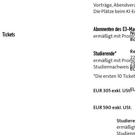
Vorträge, Abendvera
Die Plätze beim KI-E
Abonnenten des E3-Mag
Nu
Tickets
ermäßigt mit Prom
B
Re
Studierende*
22
ermäßigt mit Prom
23
Studiennachweis bit
EU
*Die ersten 10 Ticke
EU
EUR 305 exkl. USt.
EUR 590 exkl. USt.
Studier
ermäßig
Studienn