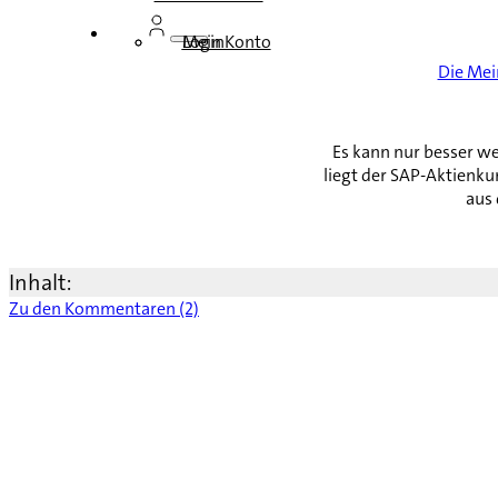
Login
Mein Konto
Die Me
Es kann nur besser w
liegt der SAP-Aktienku
aus
Inhalt:
Zu den Kommentaren (2)