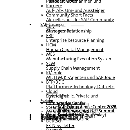
Fusionen, Übernahmen und Partnerschaften
Karriere
Auf-, Ab-, Um- und Aussteiger
Community Short Facts
Aktuelles aus der SAP-Community
SAP-Lösungen
CRM
Customer Relationship Management
ERP
Enterprise Resource Planning
HCM
Human Capital Management
MES
Manufacturing Execution System
SCM
Supply Chain Management
KI/Joule
ML, LLM, KI-Agenten und SAP Joule
BTP/BDC
Plattformen: Technology, Data etc.
Cloud
Hybrid, Public, Private und Sovereign
Partner
Events
Community-Events
Competence Center
SAP Competence Center 2026
SAP Competence Center 2025
SAP Competence Center 2024
SAP Competence Center 2023
Steampunk & BTP
Steampunk und BTP Summit 2026
Steampunk und BTP Summit 2025
Steampunk und BTP Summit 2024
Mehrsprachige Podcasts
Roundtables (YouTube Replay)
Webinare und Whitepapers
Deutsch
Englisch
Spanisch
Französisch
Service
Formulare
Kontakt
Mediadaten DACH
Media Kit (International)
Magazin
hier abonnieren
für Abonnenten
kostenfreie Magazine
Newsletter
Deutsch
E3-Newsletter