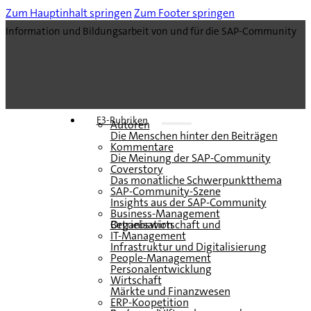
Zum Hauptinhalt springen
Zum Footer springen
Information und Bildungsarbeit von und für die SAP-Community
E3-Rubriken
Autoren
Die Menschen hinter den Beiträgen
Kommentare
Die Meinung der SAP-Community
Coverstory
Das monatliche Schwerpunktthema
SAP-Community-Szene
Insights aus der SAP-Community
Business-Management
Betriebswirtschaft und Organisation
IT-Management
Infrastruktur und Digitalisierung
People-Management
Personalentwicklung
Wirtschaft
Märkte und Finanzwesen
ERP-Koopetition