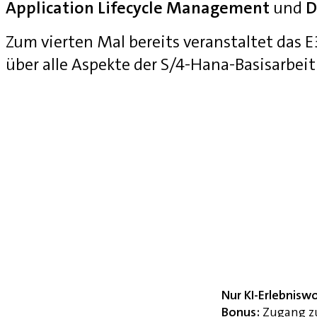
Application Lifecycle Management
und
D
Zum vierten Mal bereits veranstaltet das
über alle Aspekte der S/4-Hana-Basisarbei
Nur KI-Erlebnisw
Bonus:
Zugang zu