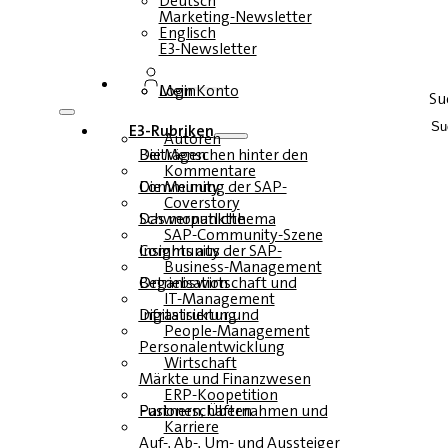
Deutsch
Marketing-Newsletter
Englisch
E3-Newsletter
Login
Mein Konto
Su
E3-Rubriken
Autoren
Die Menschen hinter den Beiträgen
Kommentare
Die Meinung der SAP-Community
Coverstory
Das monatliche Schwerpunktthema
SAP-Community-Szene
Insights aus der SAP-Community
Business-Management
Betriebswirtschaft und Organisation
IT-Management
Infrastruktur und Digitalisierung
People-Management
Personalentwicklung
Wirtschaft
Märkte und Finanzwesen
ERP-Koopetition
Fusionen, Übernahmen und Partnerschaften
Karriere
Auf-, Ab-, Um- und Aussteiger