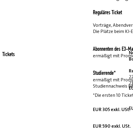
Reguläres Ticket
Vorträge, Abendvera
Die Plätze beim KI-
Abonnenten des E3-Ma
Nu
Tickets
ermäßigt mit Pro
B
R
Studierende*
2
ermäßigt mit Prom
23
Studiennachweis bi
E
*Die ersten 10 Ticke
E
EUR 305 exkl. USt.
EUR 590 exkl. USt.