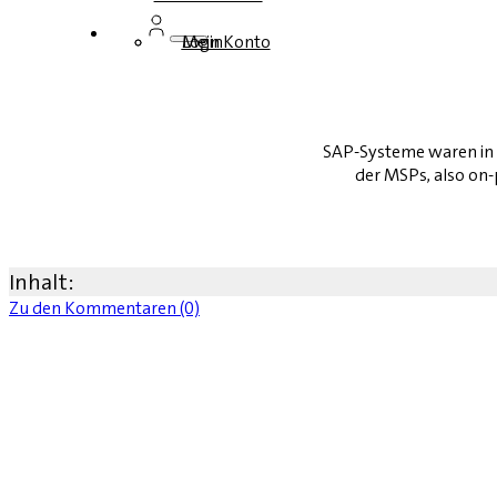
Login
Mein Konto
SAP-Systeme waren in 
der MSPs, also on-
Inhalt:
Zu den Kommentaren (0)