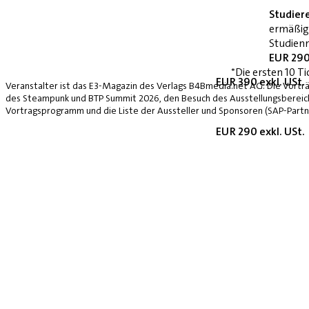
Studier
ermäßig
Studienn
EUR 290
*Die ersten 10 Ti
EUR 390 exkl. USt.
Veranstalter ist das E3-Magazin des Verlags B4Bmedia.net AG. Die Vorträ
des Steampunk und BTP Summit 2026, den Besuch des Ausstellungsbereich
Vortragsprogramm und die Liste der Aussteller und Sponsoren (SAP-Partne
EUR 290 exkl. USt.