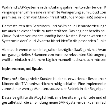
Während SAP-Systeme in den Anfangsjahren entweder bei den Kun
vergangenen Jahren eine vermehrte Verlagerung zum Cloud Comp
premises, in Form von Cloud-Infrastruktur-Services (IaaS) oder –
Damit stellten sich Betreibern und MSPs neue Herausforderungen,
um auch an dieser Stelle zu unterstützen. Das beginnt bereits be
Cloud-System verursacht unnötig hohe Kosten. Besser wären e
Systeme in der Cloud. Avantra bietet hierfür die passenden Funkt
Aber auch wenn es um Integration bezüglich SaaS geht, hat Avan
um ganz gezieltes Erkennen von businessrelevanten Störungen gi
wollten einfach nicht mehr täglich manuell nachschauen müssen,
Implementierung und Updates
Eine große Sorge vieler Kunden ist der zu erwartende Ressourc
können die IT-Verantwortlichen ruhig schlafen: Eine Implementier
zumeist nur wenige Minuten, sodass der Betrieb in der Regel gar 
Dasselbe gilt für die Möglichkeit, eine bereits eingerichtete u
gestaltet sich die Einbindung neuer SAP-Systeme denkbar einfach