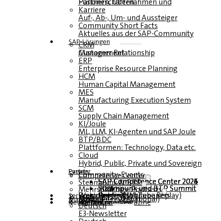
Fusionen, Übernahmen und Partnerschaften
Karriere
Auf-, Ab-, Um- und Aussteiger
Community Short Facts
Aktuelles aus der SAP-Community
SAP-Lösungen
CRM
Customer Relationship Management
ERP
Enterprise Resource Planning
HCM
Human Capital Management
MES
Manufacturing Execution System
SCM
Supply Chain Management
KI/Joule
ML, LLM, KI-Agenten und SAP Joule
BTP/BDC
Plattformen: Technology, Data etc.
Cloud
Hybrid, Public, Private und Sovereign
Partner
Events
Community-Events
Competence Center
SAP Competence Center 2026
SAP Competence Center 2025
SAP Competence Center 2024
SAP Competence Center 2023
Steampunk & BTP
Steampunk und BTP Summit 2026
Steampunk und BTP Summit 2025
Steampunk und BTP Summit 2024
Mehrsprachige Podcasts
Roundtables (YouTube Replay)
Webinare und Whitepapers
Deutsch
Englisch
Spanisch
Französisch
Service
Formulare
Kontakt
Mediadaten DACH
Media Kit (International)
Magazin
hier abonnieren
für Abonnenten
kostenfreie Magazine
Newsletter
Deutsch
E3-Newsletter