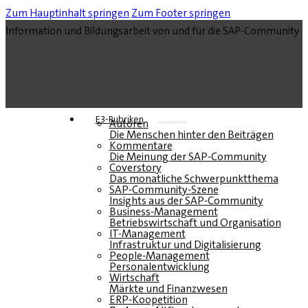
Zum Hauptinhalt springen
Zum Footer springen
Information und Bildungsarbeit von und für die SAP-Community
E3-Rubriken
Autoren
Die Menschen hinter den Beiträgen
Kommentare
Die Meinung der SAP-Community
Coverstory
Das monatliche Schwerpunktthema
SAP-Community-Szene
Insights aus der SAP-Community
Business-Management
Betriebswirtschaft und Organisation
IT-Management
Infrastruktur und Digitalisierung
People-Management
Personalentwicklung
Wirtschaft
Märkte und Finanzwesen
ERP-Koopetition