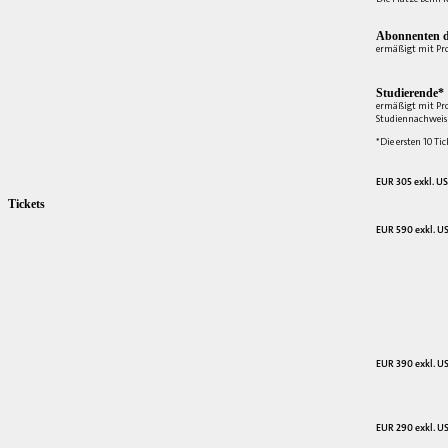
Abonnenten d
ermäßigt mit Pr
Studierende*
ermäßigt mit Pr
Studiennachweis 
*Die ersten 10 Tic
EUR 305 exkl. US
Tickets
EUR 590 exkl. US
EUR 390 exkl. US
EUR 290 exkl. US