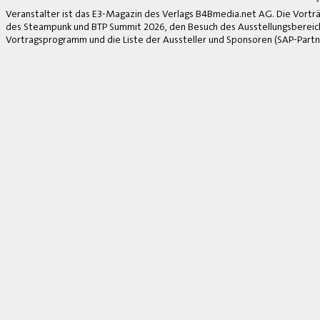
*
Veranstalter ist das E3-Magazin des Verlags B4Bmedia.net AG. Die Vorträ
des Steampunk und BTP Summit 2026, den Besuch des Ausstellungsbereich
Vortragsprogramm und die Liste der Aussteller und Sponsoren (SAP-Partne