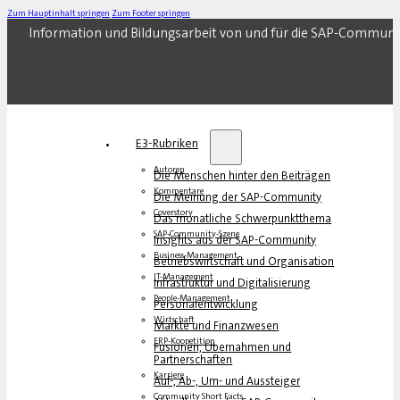
Zum Hauptinhalt springen
Zum Footer springen
Information und Bildungsarbeit von und für die SAP-Communi
E3-Rubriken
Autoren
Die Menschen hinter den Beiträgen
Kommentare
Die Meinung der SAP-Community
Coverstory
Das monatliche Schwerpunktthema
SAP-Community-Szene
Insights aus der SAP-Community
Business-Management
Betriebswirtschaft und Organisation
IT-Management
Infrastruktur und Digitalisierung
People-Management
Personalentwicklung
Wirtschaft
Märkte und Finanzwesen
ERP-Koopetition
Fusionen, Übernahmen und
Partnerschaften
Karriere
Auf-, Ab-, Um- und Aussteiger
Community Short Facts