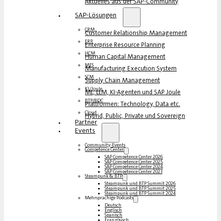
Aktuelles aus der SAP-Community
SAP-Lösungen
CRM
Customer Relationship Management
ERP
Enterprise Resource Planning
HCM
Human Capital Management
MES
Manufacturing Execution System
SCM
Supply Chain Management
KI/Joule
ML, LLM, KI-Agenten und SAP Joule
BTP/BDC
Plattformen: Technology, Data etc.
Cloud
Hybrid, Public, Private und Sovereign
Partner
Events
Community-Events
Competence Center
SAP Competence Center 2026
SAP Competence Center 2025
SAP Competence Center 2024
SAP Competence Center 2023
Steampunk & BTP
Steampunk und BTP Summit 2026
Steampunk und BTP Summit 2025
Steampunk und BTP Summit 2024
Mehrsprachige Podcasts
Deutsch
Englisch
Spanisch
Französisch