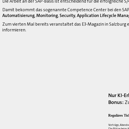
Die Arbeit an der SAP-Basis ist entscheidend für die erfolgreiche 
Damit bekommt das sogenannte Competence Center bei den SAP-
Automatisierung
,
Monitoring
,
Security
,
Application Lifecycle Man
Zum vierten Mal bereits veranstaltet das E3-Magazin in Salzburg
informieren.
Nur KI-E
Bonus:
Zu
Reguläres Tic
Vorträge, Abendv
Die Plätze beim K