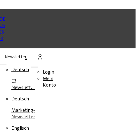
Newsletter
n
Deutsch
Login
Mein
E3-
en
Konto
Newsletter
e
Deutsch
Marketing-
Newsletter
Englisch