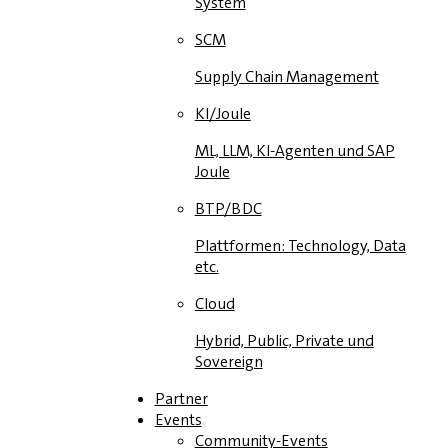
System
SCM
Supply Chain Management
KI/Joule
ML, LLM, KI-Agenten und SAP
Joule
BTP/BDC
Plattformen: Technology, Data
etc.
Cloud
Hybrid, Public, Private und
Sovereign
Partner
Events
Community-Events