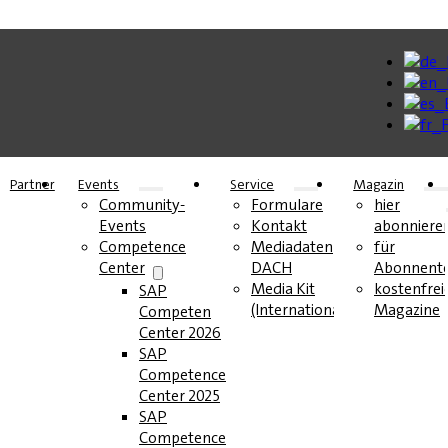
Partner
Events
Service
Magazin
Community-
Formulare
hier
Events
Kontakt
abonniere
Competence
Mediadaten
für
Center
DACH
Abonnent
Media Kit
kostenfrei
SAP
(International)
Magazine
Competence
Center 2026
SAP
Competence
Center 2025
SAP
Competence