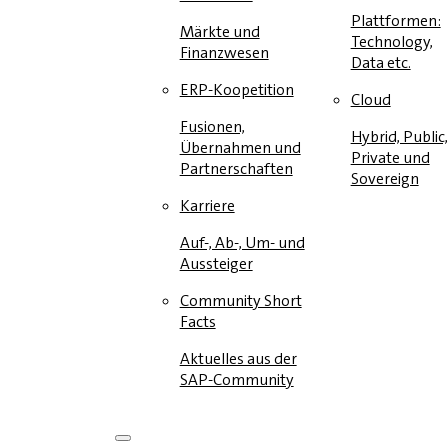
Plattformen:
Märkte und
Technology,
Finanzwesen
Data etc.
ERP-Koopetition
Cloud
Fusionen,
Hybrid, Public,
Übernahmen und
Private und
Partnerschaften
Sovereign
Karriere
Auf-, Ab-, Um- und
Aussteiger
Community Short
Facts
Aktuelles aus der
SAP-Community