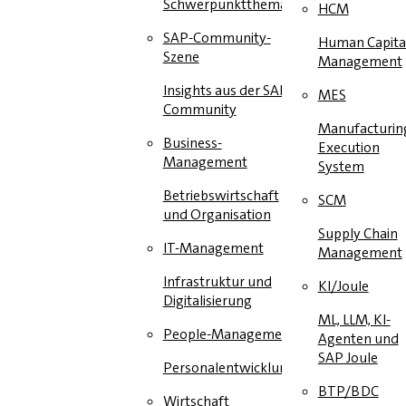
Schwerpunktthema
HCM
SAP-Community-
Human Capita
Szene
Management
Insights aus der SAP-
MES
Community
Manufacturin
Business-
Execution
Management
System
Betriebswirtschaft
SCM
und Organisation
Supply Chain
IT-Management
Management
Infrastruktur und
KI/Joule
Digitalisierung
ML, LLM, KI-
People-Management
Agenten und
SAP Joule
Personalentwicklung
BTP/BDC
Wirtschaft