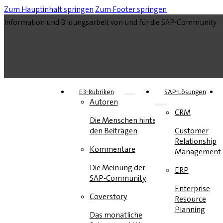
Zum Hauptinhalt springen
Zum Footer springen
Information und Bildungsarbeit von und für die SAP-Community
E3-Rubriken
SAP-Lösungen
Autoren
CRM
Die Menschen hinter
den Beiträgen
Customer
Relationship
Kommentare
Management
Die Meinung der
ERP
SAP-Community
Enterprise
Coverstory
Resource
Planning
Das monatliche