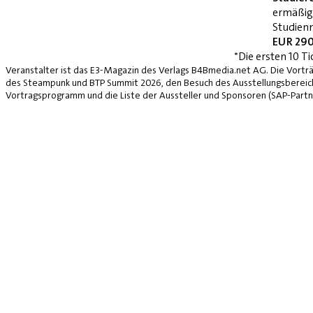
ermäßig
Studienn
EUR 290
*Die ersten 10 Ti
Veranstalter ist das E3-Magazin des Verlags B4Bmedia.net AG. Die Vorträ
des Steampunk und BTP Summit 2026, den Besuch des Ausstellungsbereich
Vortragsprogramm und die Liste der Aussteller und Sponsoren (SAP-Partne