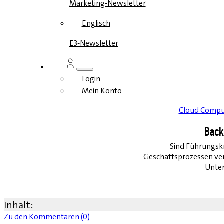
Marketing-Newsletter
Englisch
E3-Newsletter
Login
Mein Konto
Cloud Compu
Back
Sind Führungskr
Geschäftsprozessen vert
Unter
Inhalt:
Zu den Kommentaren (0)