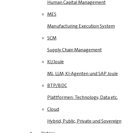
Human Capital Management
MES
Manufacturing Execution System
SCM
Supply Chain Management
KI/Joule
ML, LLM, KI-Agenten und SAP Joule
BTP/BDC
Plattformen: Technology, Data etc.
Cloud
Hybrid, Public, Private und Sovereign