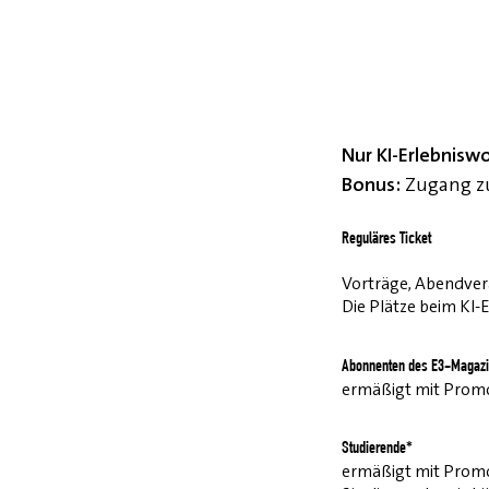
Nur KI-Erlebnisw
Bonus:
Zugang zu
Reguläres Ticket
Vorträge, Abendvera
Die Plätze beim KI-
Abonnenten des E3-Magazi
ermäßigt mit Pro
Studierende*
ermäßigt mit Prom