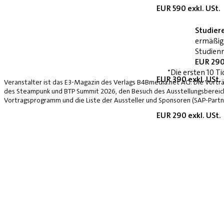
EUR 590 exkl. USt.
Studier
ermäßig
Studienn
EUR 290
*Die ersten 10 Ti
EUR 390 exkl. USt.
Veranstalter ist das E3-Magazin des Verlags B4Bmedia.net AG. Die Vorträ
des Steampunk und BTP Summit 2026, den Besuch des Ausstellungsbereich
Vortragsprogramm und die Liste der Aussteller und Sponsoren (SAP-Partne
EUR 290 exkl. USt.