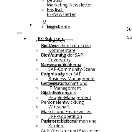
Deutsch
Marketing-Newsletter
Englisch
E3-Newsletter
Login
Mein Konto
Su
E3-Rubriken
Autoren
Die Menschen hinter den Beiträgen
Kommentare
Die Meinung der SAP-Community
Coverstory
Das monatliche Schwerpunktthema
SAP-Community-Szene
Insights aus der SAP-Community
Business-Management
Betriebswirtschaft und Organisation
IT-Management
Infrastruktur und Digitalisierung
People-Management
Personalentwicklung
Wirtschaft
Märkte und Finanzwesen
ERP-Koopetition
Fusionen, Übernahmen und Partnerschaften
Karriere
Auf-, Ab-, Um- und Aussteiger