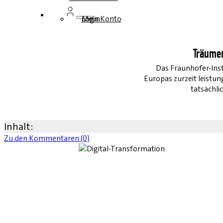
Login
Mein Konto
Träume
Das Fraunhofer-Inst
Europas zurzeit leist
tatsächli
Inhalt:
Zu den Kommentaren (0)