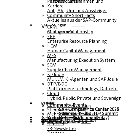
Fusionen, Übernahmen und Partnerschaften
Karriere
Auf-, Ab-, Um- und Aussteiger
Community Short Facts
Aktuelles aus der SAP-Community
SAP-Lösungen
CRM
Customer Relationship Management
ERP
Enterprise Resource Planning
HCM
Human Capital Management
MES
Manufacturing Execution System
SCM
Supply Chain Management
KI/Joule
ML, LLM, KI-Agenten und SAP Joule
BTP/BDC
Plattformen: Technology, Data etc.
Cloud
Hybrid, Public, Private und Sovereign
Partner
Events
Community-Events
Competence Center
SAP Competence Center 2026
SAP Competence Center 2025
SAP Competence Center 2024
SAP Competence Center 2023
Steampunk & BTP
Steampunk und BTP Summit 2026
Steampunk und BTP Summit 2025
Steampunk und BTP Summit 2024
Mehrsprachige Podcasts
Roundtables (YouTube Replay)
Webinare und Whitepapers
Deutsch
Englisch
Spanisch
Französisch
Service
Formulare
Kontakt
Mediadaten DACH
Media Kit (International)
Magazin
hier abonnieren
für Abonnenten
kostenfreie Magazine
Newsletter
Deutsch
E3-Newsletter