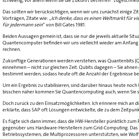
schwierig, vor allem wenn sie die Zukunft betreffen“ zugeschrieb
Das sollten wir berücksichtigen, wenn wir uns zunächst einige Zi
Vorträgen, Zitate wie: „
Ich denke, dass es einen Weltmarkt für v
für jedermann sein
“ von Bill Gates 1981.
Beiden Aussagen gemein ist, dass sie nur die jeweils aktuelle Si
Quantencomputer befinden wir uns vielleicht wieder am Anfang e
rechnen.
Zukünftige Generationen werden verstehen, was Quantenbits (Qub
einnehmen – nicht zur gleichen Zeit. Qubits dagegen – Sie ahne
bestimmt werden, sodass heute oft die Anzahl der Ergebnisse bei
Um ein Ergebnis zu stabilisieren, sind darüber hinaus heute no
bisschen näher kommen Sie Quantencomputing auch, wenn Sie si
Doch zurück zu den Einsatzmöglichkeiten. Ich erinnere mich an 
erklärte, dass SAP oft Lösungen entwickelte, die zu dem Zeitpun
Es fügte sich dann immer, dass die HW-Hersteller pünktlich zum
gegenüber uns Hardware-Herstellern zum Grid-Computing. Das ex
Betriebssystemen, die Multiprozessoren unterstützten, wie Wo