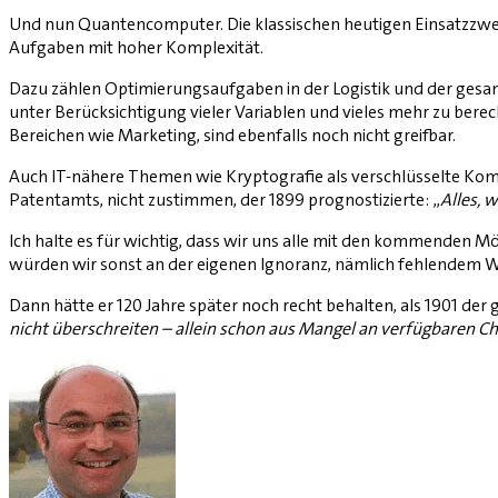
Und nun Quantencomputer. Die klassischen heutigen Einsatzzwe
Aufgaben mit hoher Komplexität.
Dazu zählen Optimierungsaufgaben in der Logistik und der gesam
unter Berücksichtigung vieler Variablen und vieles mehr zu bere
Bereichen wie Marketing, sind ebenfalls noch nicht greifbar.
Auch IT-nähere Themen wie Kryptografie als verschlüsselte Kom
Patentamts, nicht zustimmen, der 1899 prognostizierte: „
Alles, 
Ich halte es für wichtig, dass wir uns alle mit den kommende
würden wir sonst an der eigenen Ignoranz, nämlich fehlendem Wi
Dann hätte er 120 Jahre später noch recht behalten, als 1901 der
nicht überschreiten – allein schon aus Mangel an verfügbaren C