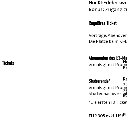
Nur KI-Erlebnisw
Bonus:
Zugang zu
Reguläres Ticket
Vorträge, Abendvera
Die Plätze beim KI-
Abonnenten des E3-Ma
Nu
Tickets
ermäßigt mit Pro
B
R
Studierende*
2
ermäßigt mit Prom
23
Studiennachweis bi
E
*Die ersten 10 Ticke
E
EUR 305 exkl. USt.