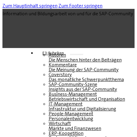
Zum Hauptinhalt springen
Zum Footer springen
Information und Bildungsarbeit von und für die SAP-Community
E3-Rubriken
Autoren
Die Menschen hinter den Beiträgen
Kommentare
Die Meinung der SAP-Community
Coverstory
Das monatliche Schwerpunktthema
SAP-Community-Szene
Insights aus der SAP-Community
Business-Management
Betriebswirtschaft und Organisation
IT-Management
Infrastruktur und Digitalisierung
People-Management
Personalentwicklung
Wirtschaft
Märkte und Finanzwesen
ERP-Koopetition