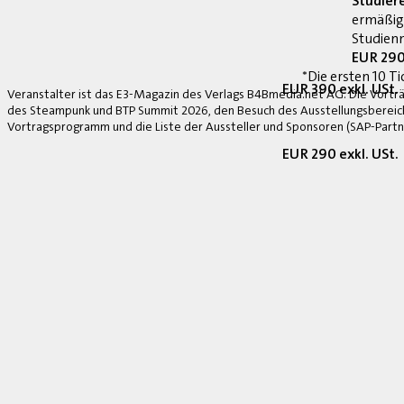
Studier
ermäßig
Studienn
EUR 290
*Die ersten 10 Ti
EUR 390 exkl. USt.
Veranstalter ist das E3-Magazin des Verlags B4Bmedia.net AG. Die Vorträ
des Steampunk und BTP Summit 2026, den Besuch des Ausstellungsbereich
Vortragsprogramm und die Liste der Aussteller und Sponsoren (SAP-Partne
EUR 290 exkl. USt.