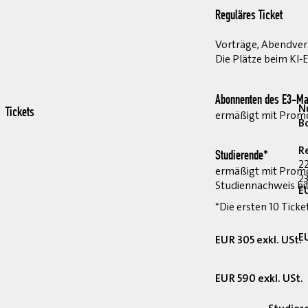
Reguläres Ticket
Vorträge, Abendvera
Die Plätze beim KI-
Abonnenten des E3-Ma
Nu
Tickets
ermäßigt mit Pro
B
R
Studierende*
2
ermäßigt mit Prom
23
Studiennachweis bi
E
*Die ersten 10 Ticke
E
EUR 305 exkl. USt.
EUR 590 exkl. USt.