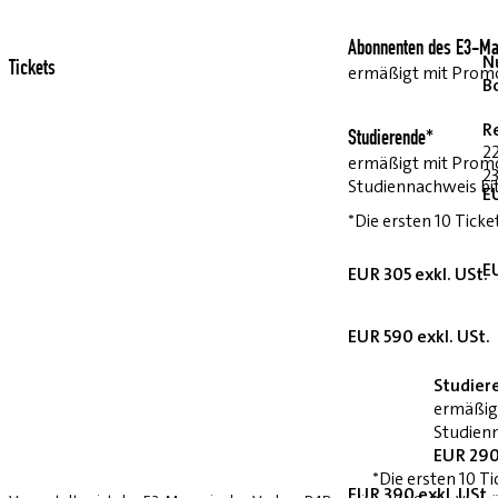
Abonnenten des E3-Ma
Nu
Tickets
ermäßigt mit Pro
B
R
Studierende*
2
ermäßigt mit Prom
23
Studiennachweis bi
E
*Die ersten 10 Ticke
E
EUR 305 exkl. USt.
EUR 590 exkl. USt.
Studier
ermäßig
Studienn
EUR 290
*Die ersten 10 Ti
EUR 390 exkl. USt.