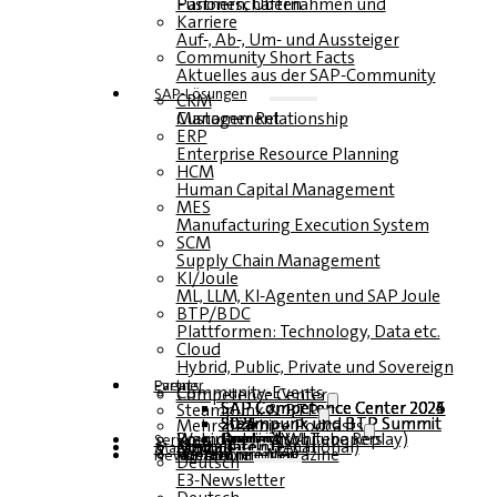
Fusionen, Übernahmen und Partnerschaften
Karriere
Auf-, Ab-, Um- und Aussteiger
Community Short Facts
Aktuelles aus der SAP-Community
SAP-Lösungen
CRM
Customer Relationship Management
ERP
Enterprise Resource Planning
HCM
Human Capital Management
MES
Manufacturing Execution System
SCM
Supply Chain Management
KI/Joule
ML, LLM, KI-Agenten und SAP Joule
BTP/BDC
Plattformen: Technology, Data etc.
Cloud
Hybrid, Public, Private und Sovereign
Partner
Events
Community-Events
Competence Center
SAP Competence Center 2026
SAP Competence Center 2025
SAP Competence Center 2024
SAP Competence Center 2023
Steampunk & BTP
Steampunk und BTP Summit 2026
Steampunk und BTP Summit 2025
Steampunk und BTP Summit 2024
Mehrsprachige Podcasts
Roundtables (YouTube Replay)
Webinare und Whitepapers
Deutsch
Englisch
Spanisch
Französisch
Service
Formulare
Kontakt
Mediadaten DACH
Media Kit (International)
Magazin
hier abonnieren
für Abonnenten
kostenfreie Magazine
Newsletter
Deutsch
E3-Newsletter