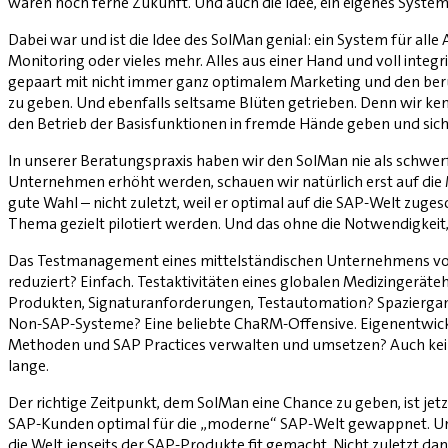
waren noch ferne Zukunft. Und auch die Idee, ein eigenes Syste
Dabei war und ist die Idee des SolMan genial: ein System für 
Monitoring oder vieles mehr. Alles aus einer Hand und voll inte
gepaart mit nicht immer ganz optimalem Marketing und den berü
zu geben. Und ebenfalls seltsame Blüten getrieben. Denn wir ken
den Betrieb der Basisfunktionen in fremde Hände geben und sic
In unserer Beratungspraxis haben wir den SolMan nie als schwerf
Unternehmen erhöht werden, schauen wir natürlich erst auf die
gute Wahl – nicht zuletzt, weil er optimal auf die SAP-Welt zug
Thema gezielt pilotiert werden. Und das ohne die Notwendigkeit,
Das Testmanagement eines mittelständischen Unternehmens von 
reduziert? Einfach. Testaktivitäten eines globalen Medizingeräteh
Produkten, Signaturanforderungen, Testautomation? Spaziergang
Non-SAP-Systeme? Eine beliebte ChaRM-Offensive. Eigenentwickl
Methoden und SAP Practices verwalten und umsetzen? Auch kei
lange.
Der richtige Zeitpunkt, dem SolMan eine Chance zu geben, ist je
SAP-Kunden optimal für die „moderne“ SAP-Welt gewappnet. Unbe
die Welt jenseits der SAP-Produkte fit gemacht. Nicht zuletzt da