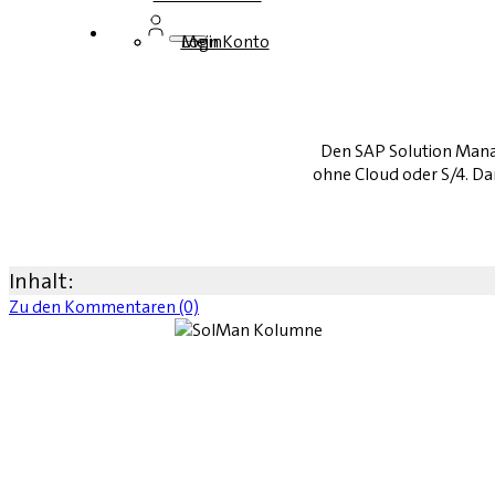
Login
Mein Konto
Den SAP Solution Manag
ohne Cloud oder S/4. D
Inhalt:
Zu den Kommentaren (0)