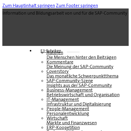
Zum Hauptinhalt springen
Zum Footer springen
Information und Bildungsarbeit von und für die SAP-Community
E3-Rubriken
Autoren
Die Menschen hinter den Beiträgen
Kommentare
Die Meinung der SAP-Community
Coverstory
Das monatliche Schwerpunktthema
SAP-Community-Szene
Insights aus der SAP-Community
Business-Management
Betriebswirtschaft und Organisation
IT-Management
Infrastruktur und Digitalisierung
People-Management
Personalentwicklung
Wirtschaft
Märkte und Finanzwesen
ERP-Koopetition