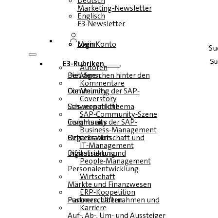
Deutsch
Marketing-Newsletter
Englisch
E3-Newsletter
Login
Mein Konto
Su
E3-Rubriken
Autoren
Die Menschen hinter den Beiträgen
Kommentare
Die Meinung der SAP-Community
Coverstory
Das monatliche Schwerpunktthema
SAP-Community-Szene
Insights aus der SAP-Community
Business-Management
Betriebswirtschaft und Organisation
IT-Management
Infrastruktur und Digitalisierung
People-Management
Personalentwicklung
Wirtschaft
Märkte und Finanzwesen
ERP-Koopetition
Fusionen, Übernahmen und Partnerschaften
Karriere
Auf-, Ab-, Um- und Aussteiger