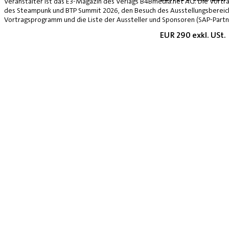
Veranstalter ist das E3-Magazin des Verlags B4Bmedia.net AG. Die Vorträ
des Steampunk und BTP Summit 2026, den Besuch des Ausstellungsbereich
Vortragsprogramm und die Liste der Aussteller und Sponsoren (SAP-Partne
EUR 290 exkl. USt.