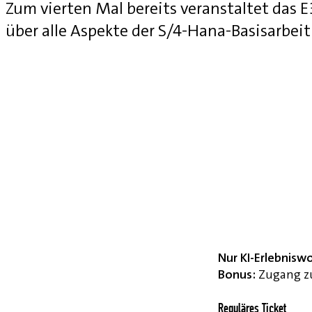
Zum vierten Mal bereits veranstaltet das
über alle Aspekte der S/4-Hana-Basisarbei
Nur KI-Erlebnisw
Bonus:
Zugang zu
Reguläres Ticket