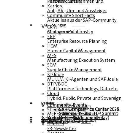
Fusionen, Übernahmen und Partnerschaften
Karriere
Auf-, Ab-, Um- und Aussteiger
Community Short Facts
Aktuelles aus der SAP-Community
SAP-Lösungen
CRM
Customer Relationship Management
ERP
Enterprise Resource Planning
HCM
Human Capital Management
MES
Manufacturing Execution System
SCM
Supply Chain Management
KI/Joule
ML, LLM, KI-Agenten und SAP Joule
BTP/BDC
Plattformen: Technology, Data etc.
Cloud
Hybrid, Public, Private und Sovereign
Partner
Events
Community-Events
Competence Center
SAP Competence Center 2026
SAP Competence Center 2025
SAP Competence Center 2024
SAP Competence Center 2023
Steampunk & BTP
Steampunk und BTP Summit 2026
Steampunk und BTP Summit 2025
Steampunk und BTP Summit 2024
Mehrsprachige Podcasts
Roundtables (YouTube Replay)
Webinare und Whitepapers
Deutsch
Englisch
Spanisch
Französisch
Service
Formulare
Kontakt
Mediadaten DACH
Media Kit (International)
Magazin
hier abonnieren
für Abonnenten
kostenfreie Magazine
Newsletter
Deutsch
E3-Newsletter