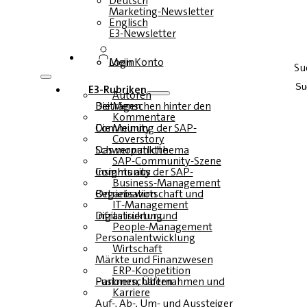
Deutsch
Marketing-Newsletter
Englisch
E3-Newsletter
Login
Mein Konto
Su
E3-Rubriken
Autoren
Die Menschen hinter den Beiträgen
Kommentare
Die Meinung der SAP-Community
Coverstory
Das monatliche Schwerpunktthema
SAP-Community-Szene
Insights aus der SAP-Community
Business-Management
Betriebswirtschaft und Organisation
IT-Management
Infrastruktur und Digitalisierung
People-Management
Personalentwicklung
Wirtschaft
Märkte und Finanzwesen
ERP-Koopetition
Fusionen, Übernahmen und Partnerschaften
Karriere
Auf-, Ab-, Um- und Aussteiger