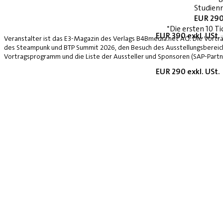
Studienn
EUR 290
*Die ersten 10 Ti
EUR 390 exkl. USt.
Veranstalter ist das E3-Magazin des Verlags B4Bmedia.net AG. Die Vorträ
des Steampunk und BTP Summit 2026, den Besuch des Ausstellungsbereich
Vortragsprogramm und die Liste der Aussteller und Sponsoren (SAP-Partne
EUR 290 exkl. USt.