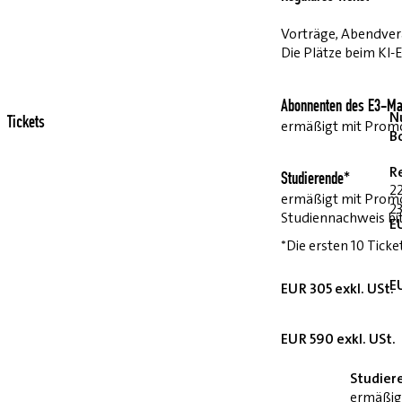
Vorträge, Abendvera
Die Plätze beim KI-
Abonnenten des E3-Ma
Nu
Tickets
ermäßigt mit Pro
B
R
Studierende*
2
ermäßigt mit Prom
23
Studiennachweis bi
E
*Die ersten 10 Ticke
E
EUR 305 exkl. USt.
EUR 590 exkl. USt.
Studier
ermäßig