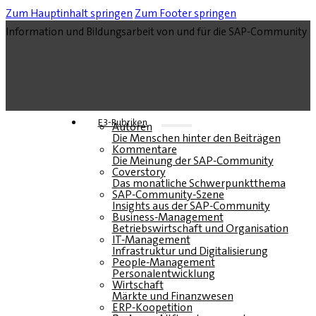
Zum Hauptinhalt springen
Zum Footer springen
Information und Bildungsarbeit von und für die SAP-Community
E3-Rubriken
Autoren
Die Menschen hinter den Beiträgen
Kommentare
Die Meinung der SAP-Community
Coverstory
Das monatliche Schwerpunktthema
SAP-Community-Szene
Insights aus der SAP-Community
Business-Management
Betriebswirtschaft und Organisation
IT-Management
Infrastruktur und Digitalisierung
People-Management
Personalentwicklung
Wirtschaft
Märkte und Finanzwesen
ERP-Koopetition