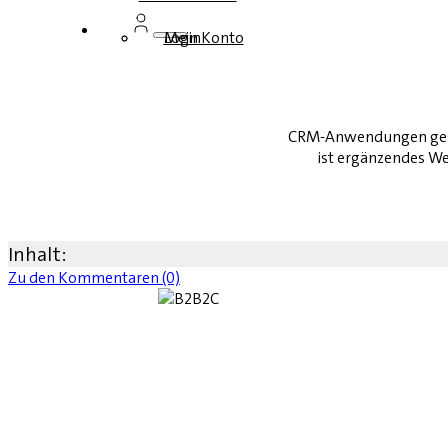
Login
Mein Konto
CRM-Anwendungen gesta
ist ergänzendes Wer
Inhalt:
Zu den Kommentaren (0)