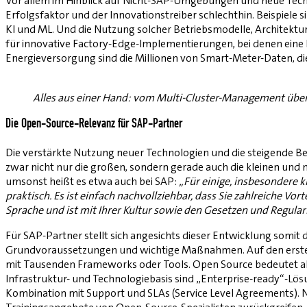
Vor allem im Hinblick auf Nicht-SAP-Umgebungen und neue Techn
Erfolgsfaktor und der Innovationstreiber schlechthin. Beispiele 
KI und ML. Und die Nutzung solcher Betriebsmodelle, Architektur
für innovative Factory-Edge-Implementierungen, bei denen eine E
Energieversorgung sind die Millionen von Smart-Meter-Daten, die 
Alles aus einer Hand: vom Multi-Cluster-Management über d
Die Open-Source-Relevanz für SAP-Partner
Die verstärkte Nutzung neuer Technologien und die steigende B
zwar nicht nur die großen, sondern gerade auch die kleinen und mi
umsonst heißt es etwa auch bei SAP:
„Für einige, insbesondere
praktisch. Es ist einfach nachvollziehbar, dass Sie zahlreiche V
Sprache und ist mit Ihrer Kultur sowie den Gesetzen und Regulari
Für SAP-Partner stellt sich angesichts dieser Entwicklung somit
Grundvoraussetzungen und wichtige Maßnahmen. Auf den ersten Bl
mit Tausenden Frameworks oder Tools. Open Source bedeutet aller
Infrastruktur- und Technologiebasis sind „Enterprise-ready“-Lös
Kombination mit Support und SLAs (Service Level Agreements). Na