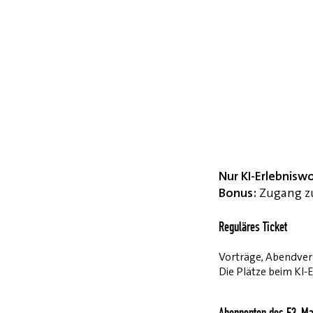
Nur KI-Erlebnisw
Bonus:
Zugang zu
Reguläres Ticket
Vorträge, Abendvera
Die Plätze beim KI-