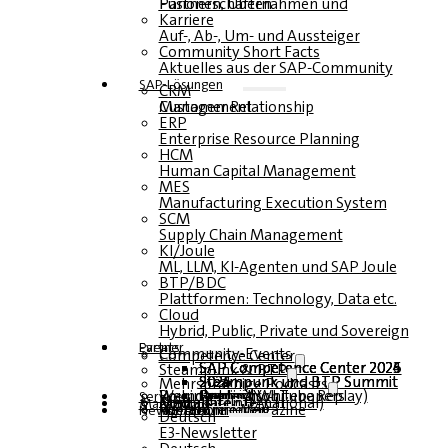
Fusionen, Übernahmen und Partnerschaften
Karriere
Auf-, Ab-, Um- und Aussteiger
Community Short Facts
Aktuelles aus der SAP-Community
SAP-Lösungen
CRM
Customer Relationship Management
ERP
Enterprise Resource Planning
HCM
Human Capital Management
MES
Manufacturing Execution System
SCM
Supply Chain Management
KI/Joule
ML, LLM, KI-Agenten und SAP Joule
BTP/BDC
Plattformen: Technology, Data etc.
Cloud
Hybrid, Public, Private und Sovereign
Partner
Events
Community-Events
Competence Center
SAP Competence Center 2026
SAP Competence Center 2025
SAP Competence Center 2024
SAP Competence Center 2023
Steampunk & BTP
Steampunk und BTP Summit 2026
Steampunk und BTP Summit 2025
Steampunk und BTP Summit 2024
Mehrsprachige Podcasts
Roundtables (YouTube Replay)
Webinare und Whitepapers
Deutsch
Englisch
Spanisch
Französisch
Service
Formulare
Kontakt
Mediadaten DACH
Media Kit (International)
Magazin
hier abonnieren
für Abonnenten
kostenfreie Magazine
Newsletter
Deutsch
E3-Newsletter