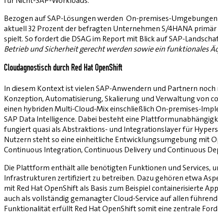
für Nicht-SAP-Workloads.
Bezogen auf SAP-Lösungen werden On-premises-Umgebungen weite
aktuell 32 Prozent der befragten Unternehmen S/4HANA primär O
spielt. So fordert die DSAG im Report mit Blick auf SAP-Landscha
Betrieb und Sicherheit gerecht werden sowie ein funktionales Ä
Cloudagnostisch durch Red Hat OpenShift
In diesem Kontext ist vielen SAP-Anwendern und Partnern noch ni
Konzeption, Automatisierung, Skalierung und Verwaltung von conta
einen hybriden Multi-Cloud-Mix einschließlich On-premises-Imp
SAP Data Intelligence. Dabei besteht eine Plattformunabhängigke
fungiert quasi als Abstraktions- und Integrationslayer für Hyp
Nutzern steht so eine einheitliche Entwicklungsumgebung mit 
Continuous Integration, Continuous Delivery und Continuous De
Die Plattform enthält alle benötigten Funktionen und Service
Infrastrukturen zertifiziert zu betreiben. Dazu gehören etwa A
mit Red Hat OpenShift als Basis zum Beispiel containerisierte Ap
auch als vollständig gemanagter Cloud-Service auf allen führend
Funktionalität erfüllt Red Hat OpenShift somit eine zentrale Ford