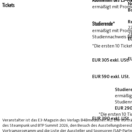
Abonnenten des E3-Ma
Nu
Tickets
ermäßigt mit Pro
B
R
Studierende*
2
ermäßigt mit Prom
23
Studiennachweis bi
E
*Die ersten 10 Ticke
E
EUR 305 exkl. USt.
EUR 590 exkl. USt.
Studier
ermäßig
Studienn
EUR 290
*Die ersten 10 Ti
EUR 390 exkl. USt.
Veranstalter ist das E3-Magazin des Verlags B4Bmedia.net AG. Die Vorträ
des Steampunk und BTP Summit 2026, den Besuch des Ausstellungsbereich
Vortragsprogramm und die Liste der Aussteller und Sponsoren (SAP-Partne