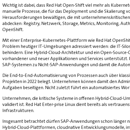
Wichtig ist dabei, dass Red Hat Open-Shift viel mehr als Kubernet
manuelle Prozesse, die für das Deployment und die Skalierung von 
Herausforderungen bewältigen, die mit unternehmenskritischen 
abdecken: Registry, Netzwerk, Storage, Metrics, Monitoring, Auth
OpenShift.
Mit einer Enterprise-Kubernetes-Plattform wie Red Hat OpenSh
Problem heutiger IT-Umgebungen adressiert werden: die IT-Silos,
behindern. Eine Hybrid-Cloud-Architektur und ein Open-Source-Ök
vorhandener und neuer Applikationen und Services unterstützt. 
SAP-Systemen zu Nicht-SAP-Anwendungen und damit die Automa
Die End-to-End-Automatisierung von Prozessen auch über klassisc
Projekten in 2022 belegt. Unternehmen können damit den Adminis
Aufgaben beseitigen. Nicht zuletzt führt ein automatisiertes Wo
Unternehmen, die kritische Systeme in offenen Hybrid-Cloud-Umg
validiert ist. Red Hat Enter-prise Linux dient bereits als vertr
Infrastrukturen.
Insgesamt betrachtet dürfen SAP-Anwendungen schon länger nich
Hybrid-Cloud-Plattformen, cloudnative Entwicklungsmodelle, int