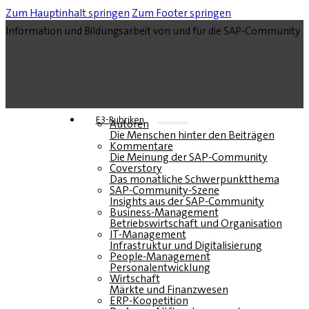
Zum Hauptinhalt springen
Zum Footer springen
Information und Bildungsarbeit von und für die SAP-Community
E3-Rubriken
Autoren
Die Menschen hinter den Beiträgen
Kommentare
Die Meinung der SAP-Community
Coverstory
Das monatliche Schwerpunktthema
SAP-Community-Szene
Insights aus der SAP-Community
Business-Management
Betriebswirtschaft und Organisation
IT-Management
Infrastruktur und Digitalisierung
People-Management
Personalentwicklung
Wirtschaft
Märkte und Finanzwesen
ERP-Koopetition