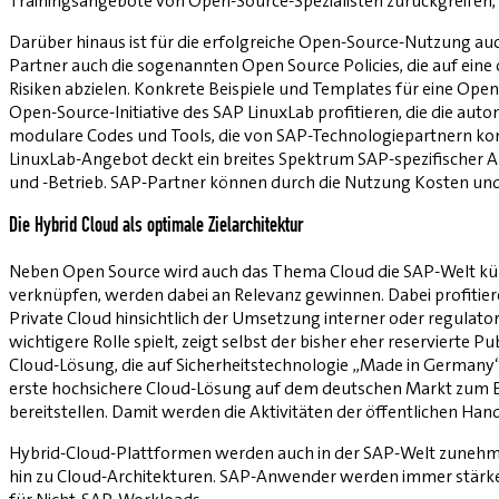
Trainingsangebote von Open-Source-Spezialisten zurückgreifen,
Darüber hinaus ist für die erfolgreiche Open-Source-Nutzung au
Partner auch die sogenannten Open Source Policies, die auf eine
Risiken abzielen. Konkrete Beispiele und Templates für eine Ope
Open-Source-Initiative des SAP LinuxLab profitieren, die die au
modulare Codes und Tools, die von SAP-Technologiepartnern kont
LinuxLab-Angebot deckt ein breites Spektrum SAP-spezifischer Auf
und -Betrieb. SAP-Partner können durch die Nutzung Kosten und
Die Hybrid Cloud als optimale Zielarchitektur
Neben Open Source wird auch das Thema Cloud die SAP-Welt künf
verknüpfen, werden dabei an Relevanz gewinnen. Dabei profitieren
Private Cloud hinsichtlich der Umsetzung interner oder regulato
wichtigere Rolle spielt, zeigt selbst der bisher eher reservierte 
Cloud-Lösung, die auf Sicherheitstechnologie „Made in Germany“
erste hochsichere Cloud-Lösung auf dem deutschen Markt zum Ei
bereitstellen. Damit werden die Aktivitäten der öffentlichen Hand
Hybrid-Cloud-Plattformen werden auch in der SAP-Welt zunehm
hin zu Cloud-Architekturen. SAP-Anwender werden immer stärker 