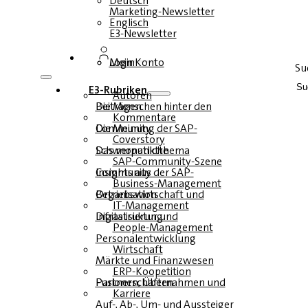
Deutsch
Marketing-Newsletter
Englisch
E3-Newsletter
Login
Mein Konto
Su
E3-Rubriken
Autoren
Die Menschen hinter den Beiträgen
Kommentare
Die Meinung der SAP-Community
Coverstory
Das monatliche Schwerpunktthema
SAP-Community-Szene
Insights aus der SAP-Community
Business-Management
Betriebswirtschaft und Organisation
IT-Management
Infrastruktur und Digitalisierung
People-Management
Personalentwicklung
Wirtschaft
Märkte und Finanzwesen
ERP-Koopetition
Fusionen, Übernahmen und Partnerschaften
Karriere
Auf-, Ab-, Um- und Aussteiger