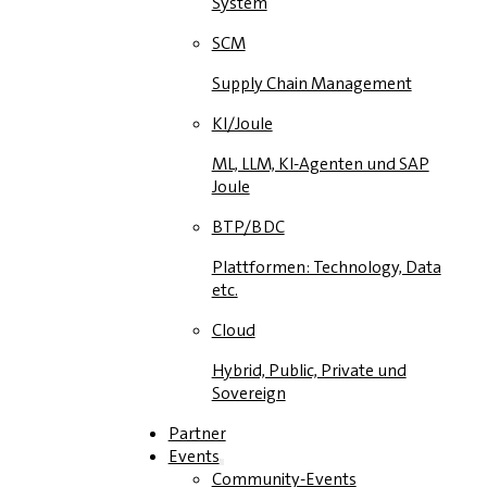
System
SCM
Supply Chain Management
KI/Joule
ML, LLM, KI-Agenten und SAP
Joule
BTP/BDC
Plattformen: Technology, Data
etc.
Cloud
Hybrid, Public, Private und
Sovereign
Partner
Events
Community-Events