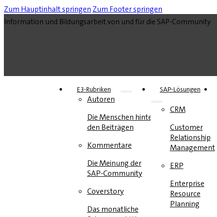
Zum Hauptinhalt springen
Zum Footer springen
Information und Bildungsarbeit von und für die SAP-Community
E3-Rubriken
SAP-Lösungen
Autoren
CRM
Die Menschen hinter
den Beiträgen
Customer
Relationship
Kommentare
Management
Die Meinung der
ERP
SAP-Community
Enterprise
Coverstory
Resource
Planning
Das monatliche