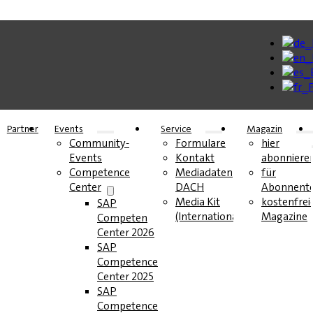
Partner
Events
Service
Magazin
Community-
Formulare
hier
Events
Kontakt
abonniere
Competence
Mediadaten
für
Center
DACH
Abonnent
Media Kit
kostenfrei
SAP
(International)
Magazine
Competence
Center 2026
SAP
Competence
Center 2025
SAP
Competence