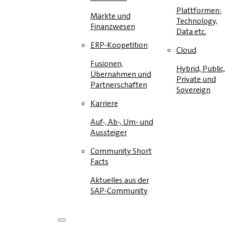
Plattformen:
Märkte und
Technology,
Finanzwesen
Data etc.
ERP-Koopetition
Cloud
Fusionen,
Hybrid, Public,
Übernahmen und
Private und
Partnerschaften
Sovereign
Karriere
Auf-, Ab-, Um- und
Aussteiger
Community Short
Facts
Aktuelles aus der
SAP-Community