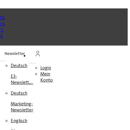
Newsletter
n
Deutsch
Login
Mein
E3-
en
Konto
Newsletter
e
Deutsch
Marketing-
Newsletter
Englisch