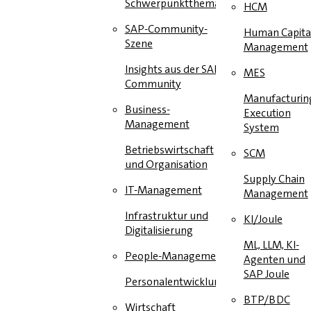
Schwerpunktthema
HCM
SAP-Community-
Human Capita
Szene
Management
Insights aus der SAP-
MES
Community
Manufacturin
Business-
Execution
Management
System
Betriebswirtschaft
SCM
und Organisation
Supply Chain
IT-Management
Management
Infrastruktur und
KI/Joule
Digitalisierung
ML, LLM, KI-
People-Management
Agenten und
SAP Joule
Personalentwicklung
BTP/BDC
Wirtschaft