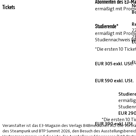
Abonnenten des E3-Ma
Nu
Tickets
ermäßigt mit Pro
B
R
Studierende*
2
ermäßigt mit Prom
23
Studiennachweis bi
E
*Die ersten 10 Ticke
E
EUR 305 exkl. USt.
EUR 590 exkl. USt.
Studier
ermäßig
Studienn
EUR 290
*Die ersten 10 Ti
EUR 390 exkl. USt.
Veranstalter ist das E3-Magazin des Verlags B4Bmedia.net AG. Die Vorträ
des Steampunk und BTP Summit 2026, den Besuch des Ausstellungsbereich