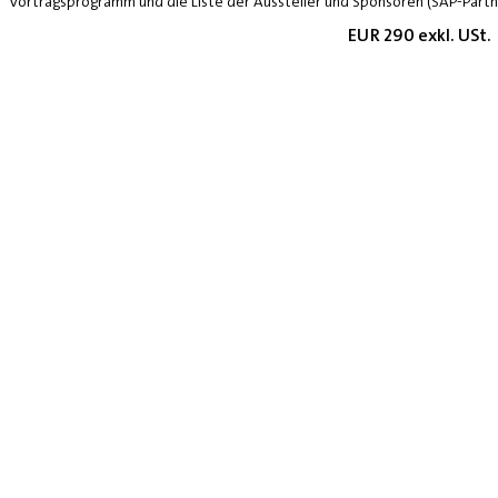
Vortragsprogramm und die Liste der Aussteller und Sponsoren (SAP-Partne
EUR 290 exkl. USt.