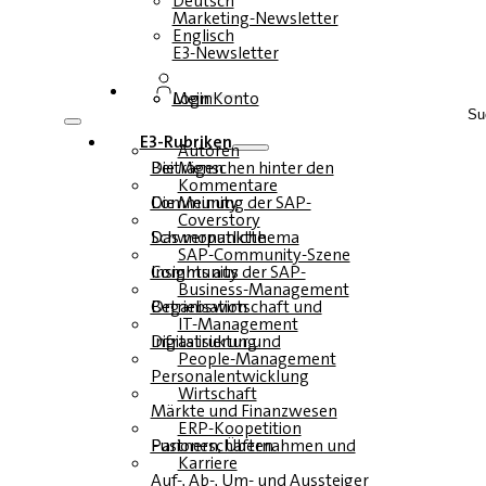
Deutsch
Marketing-Newsletter
Englisch
E3-Newsletter
Login
Mein Konto
Su
E3-Rubriken
Autoren
Die Menschen hinter den Beiträgen
Kommentare
Die Meinung der SAP-Community
Coverstory
Das monatliche Schwerpunktthema
SAP-Community-Szene
Insights aus der SAP-Community
Business-Management
Betriebswirtschaft und Organisation
IT-Management
Infrastruktur und Digitalisierung
People-Management
Personalentwicklung
Wirtschaft
Märkte und Finanzwesen
ERP-Koopetition
Fusionen, Übernahmen und Partnerschaften
Karriere
Auf-, Ab-, Um- und Aussteiger