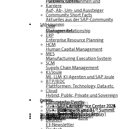
Fusionen, Übernahmen und Partnerschaften
Karriere
Auf-, Ab-, Um- und Aussteiger
Community Short Facts
Aktuelles aus der SAP-Community
SAP-Lösungen
CRM
Customer Relationship Management
ERP
Enterprise Resource Planning
HCM
Human Capital Management
MES
Manufacturing Execution System
SCM
Supply Chain Management
KI/Joule
ML, LLM, KI-Agenten und SAP Joule
BTP/BDC
Plattformen: Technology, Data etc.
Cloud
Hybrid, Public, Private und Sovereign
Partner
Events
Community-Events
Competence Center
SAP Competence Center 2026
SAP Competence Center 2025
SAP Competence Center 2024
SAP Competence Center 2023
Steampunk & BTP
Steampunk und BTP Summit 2026
Steampunk und BTP Summit 2025
Steampunk und BTP Summit 2024
Mehrsprachige Podcasts
Roundtables (YouTube Replay)
Webinare und Whitepapers
Deutsch
Englisch
Spanisch
Französisch
Service
Formulare
Kontakt
Mediadaten DACH
Media Kit (International)
Magazin
hier abonnieren
für Abonnenten
kostenfreie Magazine
Newsletter
Deutsch
E3-Newsletter