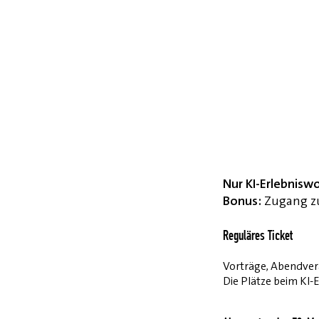
Nur KI-Erlebnisw
Bonus:
Zugang zu
Reguläres Ticket
Vorträge, Abendvera
Die Plätze beim KI-