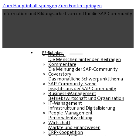
Zum Hauptinhalt springen
Zum Footer springen
Information und Bildungsarbeit von und für die SAP-Community
E3-Rubriken
Autoren
Die Menschen hinter den Beiträgen
Kommentare
Die Meinung der SAP-Community
Coverstory
Das monatliche Schwerpunktthema
SAP-Community-Szene
Insights aus der SAP-Community
Business-Management
Betriebswirtschaft und Organisation
IT-Management
Infrastruktur und Digitalisierung
People-Management
Personalentwicklung
Wirtschaft
Märkte und Finanzwesen
ERP-Koopetition