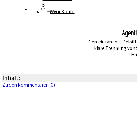
Login
Mein Konto
Agenti
Gemeinsam mit Deloitte
klare Trennung von 
Hä
Inhalt:
Zu den Kommentaren (0)