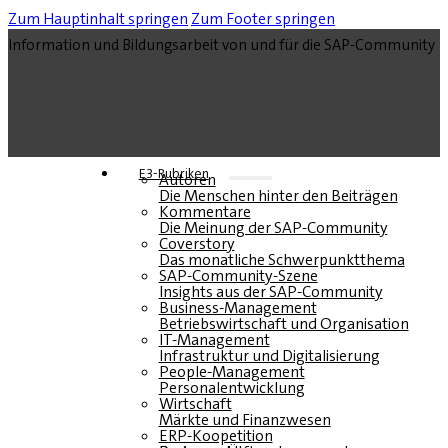
Zum Hauptinhalt springen
Zum Footer springen
Information und Bildungsarbeit von und für die SAP-Community
E3-Rubriken
Autoren
Die Menschen hinter den Beiträgen
Kommentare
Die Meinung der SAP-Community
Coverstory
Das monatliche Schwerpunktthema
SAP-Community-Szene
Insights aus der SAP-Community
Business-Management
Betriebswirtschaft und Organisation
IT-Management
Infrastruktur und Digitalisierung
People-Management
Personalentwicklung
Wirtschaft
Märkte und Finanzwesen
ERP-Koopetition