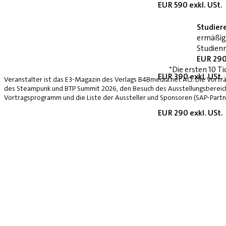
EUR 590 exkl. USt.
Studier
ermäßig
Studienn
EUR 290
*Die ersten 10 Ti
EUR 390 exkl. USt.
Veranstalter ist das E3-Magazin des Verlags B4Bmedia.net AG. Die Vorträ
des Steampunk und BTP Summit 2026, den Besuch des Ausstellungsbereich
Vortragsprogramm und die Liste der Aussteller und Sponsoren (SAP-Partne
EUR 290 exkl. USt.