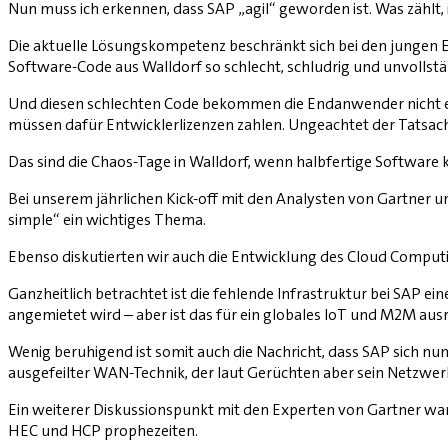
Nun muss ich erkennen, dass SAP „agil“ geworden ist. Was zählt,
Die aktuelle Lösungskompetenz beschränkt sich bei den jungen E
Software-Code aus Walldorf so schlecht, schludrig und unvolls
Und diesen schlechten Code bekommen die Endanwender nicht einm
müssen dafür Entwicklerlizenzen zahlen. Ungeachtet der Tatsache,
Das sind die Chaos-Tage in Walldorf, wenn halbfertige Software k
Bei unserem jährlichen Kick-off mit den Analysten von Gartner u
simple“ ein wichtiges Thema.
Ebenso diskutierten wir auch die Entwicklung des Cloud Comput
Ganzheitlich betrachtet ist die fehlende Infrastruktur bei SAP
angemietet wird – aber ist das für ein globales IoT und M2M aus
Wenig beruhigend ist somit auch die Nachricht, dass SAP sich nun
ausgefeilter WAN-Technik, der laut Gerüchten aber sein Netzwerk
Ein weiterer Diskussionspunkt mit den Experten von Gartner ware
HEC und HCP prophezeiten.