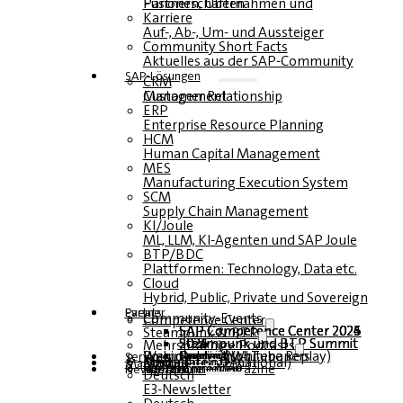
Fusionen, Übernahmen und Partnerschaften
Karriere
Auf-, Ab-, Um- und Aussteiger
Community Short Facts
Aktuelles aus der SAP-Community
SAP-Lösungen
CRM
Customer Relationship Management
ERP
Enterprise Resource Planning
HCM
Human Capital Management
MES
Manufacturing Execution System
SCM
Supply Chain Management
KI/Joule
ML, LLM, KI-Agenten und SAP Joule
BTP/BDC
Plattformen: Technology, Data etc.
Cloud
Hybrid, Public, Private und Sovereign
Partner
Events
Community-Events
Competence Center
SAP Competence Center 2026
SAP Competence Center 2025
SAP Competence Center 2024
SAP Competence Center 2023
Steampunk & BTP
Steampunk und BTP Summit 2026
Steampunk und BTP Summit 2025
Steampunk und BTP Summit 2024
Mehrsprachige Podcasts
Roundtables (YouTube Replay)
Webinare und Whitepapers
Deutsch
Englisch
Spanisch
Französisch
Service
Formulare
Kontakt
Mediadaten DACH
Media Kit (International)
Magazin
hier abonnieren
für Abonnenten
kostenfreie Magazine
Newsletter
Deutsch
E3-Newsletter