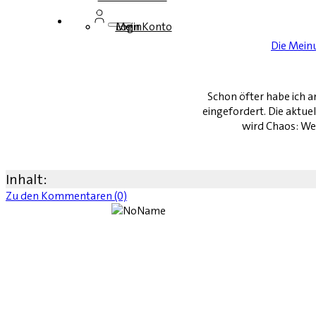
Login
Mein Konto
Die Mein
Schon öfter habe ich an
eingefordert. Die aktue
wird Chaos: Wei
Inhalt:
Zu den Kommentaren (0)