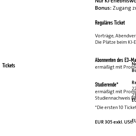
Nur KI-Erlebnisw
Bonus:
Zugang zu
Reguläres Ticket
Vorträge, Abendvera
Die Plätze beim KI-
Abonnenten des E3-Ma
Nu
Tickets
ermäßigt mit Pro
B
R
Studierende*
2
ermäßigt mit Prom
23
Studiennachweis bi
E
*Die ersten 10 Ticke
E
EUR 305 exkl. USt.