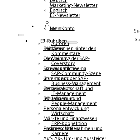
Deutsch
Marketing-Newsletter
Englisch
E3-Newsletter
Login
Mein Konto
Su
E3-Rubriken
Autoren
Die Menschen hinter den Beiträgen
Kommentare
Die Meinung der SAP-Community
Coverstory
Das monatliche Schwerpunktthema
SAP-Community-Szene
Insights aus der SAP-Community
Business-Management
Betriebswirtschaft und Organisation
IT-Management
Infrastruktur und Digitalisierung
People-Management
Personalentwicklung
Wirtschaft
Märkte und Finanzwesen
ERP-Koopetition
Fusionen, Übernahmen und Partnerschaften
Karriere
Auf-, Ab-, Um- und Aussteiger