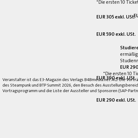
*Die ersten 10 Ticke
E
EUR 305 exkl. USt.
EUR 590 exkl. USt.
Studier
ermäßig
Studienn
EUR 290
*Die ersten 10 Ti
EUR 390 exkl. USt.
Veranstalter ist das E3-Magazin des Verlags B4Bmedia.net AG. Die Vorträ
des Steampunk und BTP Summit 2026, den Besuch des Ausstellungsbereich
Vortragsprogramm und die Liste der Aussteller und Sponsoren (SAP-Partne
EUR 290 exkl. USt.