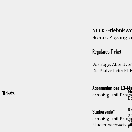
Nur KI-Erlebnisw
Bonus:
Zugang zu
Reguläres Ticket
Vorträge, Abendvera
Die Plätze beim KI-
Abonnenten des E3-Ma
Nu
Tickets
ermäßigt mit Pro
B
R
Studierende*
2
ermäßigt mit Prom
23
Studiennachweis bi
E