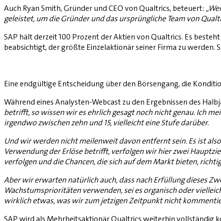
Auch Ryan Smith, Gründer und CEO von Qualtrics, beteuert:
„Wen
geleistet, um die Gründer und das ursprüngliche Team von Qualtri
SAP hält derzeit 100 Prozent der Aktien von Qualtrics. Es besteh
beabsichtigt, der größte Einzelaktionär seiner Firma zu werden.
Eine endgültige Entscheidung über den Börsengang, die Konditi
Während eines Analysten-Webcast zu den Ergebnissen des Halbj
betrifft, so wissen wir es ehrlich gesagt noch nicht genau. Ich m
irgendwo zwischen zehn und 15, vielleicht eine Stufe darüber.
Und wir werden nicht meilenweit davon entfernt sein. Es ist also
Verwendung der Erlöse betrifft, verfolgen wir hier zwei Hauptziele
verfolgen und die Chancen, die sich auf dem Markt bieten, richti
Aber wir erwarten natürlich auch, dass nach Erfüllung dieses Zw
Wachstumsprioritäten verwenden, sei es organisch oder vielleich
wirklich etwas, was wir zum jetzigen Zeitpunkt nicht kommenti
SAP wird als Mehrheitsaktionär Qualtrics weiterhin vollständig k