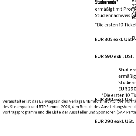
Studierende*
2
ermäßigt mit Prom
23
Studiennachweis bi
E
*Die ersten 10 Ticke
E
EUR 305 exkl. USt.
EUR 590 exkl. USt.
Studier
ermäßig
Studienn
EUR 290
*Die ersten 10 Ti
EUR 390 exkl. USt.
Veranstalter ist das E3-Magazin des Verlags B4Bmedia.net AG. Die Vorträ
des Steampunk und BTP Summit 2026, den Besuch des Ausstellungsbereich
Vortragsprogramm und die Liste der Aussteller und Sponsoren (SAP-Partne
EUR 290 exkl. USt.