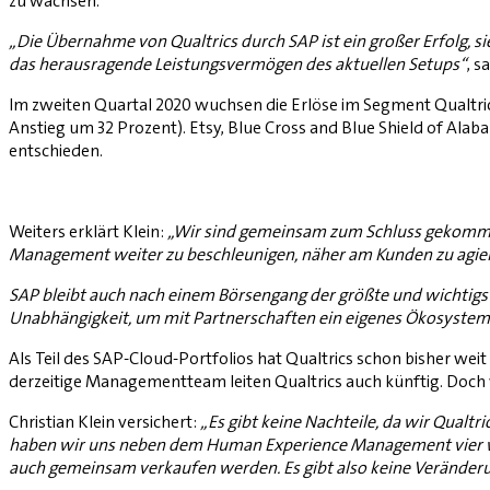
zu wachsen.
„Die Übernahme von Qualtrics durch SAP ist ein großer Erfolg, 
das herausragende Leistungsvermögen des aktuellen Setups“
, s
Im zweiten Quartal 2020 wuchsen die Erlöse im Segment Qualtric
Anstieg um 32 Prozent). Etsy, Blue Cross and Blue Shield of Ala
entschieden.
Weiters erklärt Klein:
„Wir sind gemeinsam zum Schluss gekommen,
Management weiter zu beschleunigen, näher am Kunden zu agieren,
SAP bleibt auch nach einem Börsengang der größte und wichtigste
Unabhängigkeit, um mit Partnerschaften ein eigenes Ökosyste
Als Teil des SAP-Cloud-Portfolios hat Qualtrics schon bisher we
derzeitige Managementteam leiten Qualtrics auch künftig. Doch 
Christian Klein versichert:
„Es gibt keine Nachteile, da wir Qualt
haben wir uns neben dem Human Experience Management vier wei
auch gemeinsam verkaufen werden. Es gibt also keine Veränderu