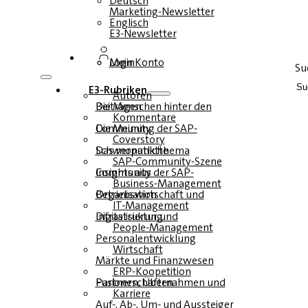
Deutsch
Marketing-Newsletter
Englisch
E3-Newsletter
Login
Mein Konto
Su
E3-Rubriken
Autoren
Die Menschen hinter den Beiträgen
Kommentare
Die Meinung der SAP-Community
Coverstory
Das monatliche Schwerpunktthema
SAP-Community-Szene
Insights aus der SAP-Community
Business-Management
Betriebswirtschaft und Organisation
IT-Management
Infrastruktur und Digitalisierung
People-Management
Personalentwicklung
Wirtschaft
Märkte und Finanzwesen
ERP-Koopetition
Fusionen, Übernahmen und Partnerschaften
Karriere
Auf-, Ab-, Um- und Aussteiger