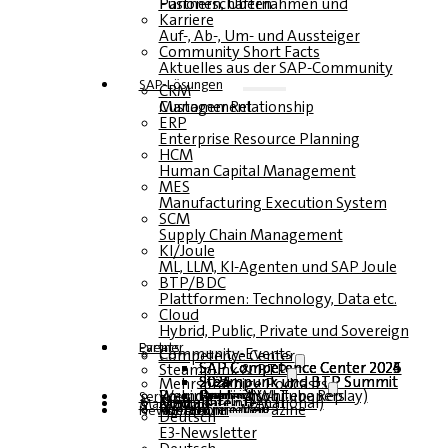
Fusionen, Übernahmen und Partnerschaften
Karriere
Auf-, Ab-, Um- und Aussteiger
Community Short Facts
Aktuelles aus der SAP-Community
SAP-Lösungen
CRM
Customer Relationship Management
ERP
Enterprise Resource Planning
HCM
Human Capital Management
MES
Manufacturing Execution System
SCM
Supply Chain Management
KI/Joule
ML, LLM, KI-Agenten und SAP Joule
BTP/BDC
Plattformen: Technology, Data etc.
Cloud
Hybrid, Public, Private und Sovereign
Partner
Events
Community-Events
Competence Center
SAP Competence Center 2026
SAP Competence Center 2025
SAP Competence Center 2024
SAP Competence Center 2023
Steampunk & BTP
Steampunk und BTP Summit 2026
Steampunk und BTP Summit 2025
Steampunk und BTP Summit 2024
Mehrsprachige Podcasts
Roundtables (YouTube Replay)
Webinare und Whitepapers
Deutsch
Englisch
Spanisch
Französisch
Service
Formulare
Kontakt
Mediadaten DACH
Media Kit (International)
Magazin
hier abonnieren
für Abonnenten
kostenfreie Magazine
Newsletter
Deutsch
E3-Newsletter