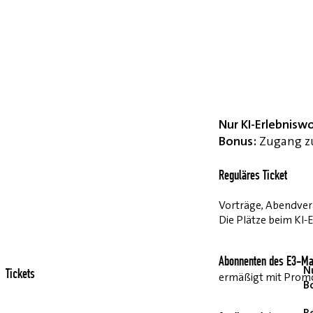
Nur KI-Erlebnisw
Bonus:
Zugang zu
Reguläres Ticket
Vorträge, Abendvera
Die Plätze beim KI-
Abonnenten des E3-Ma
Nu
Tickets
ermäßigt mit Pro
B
R