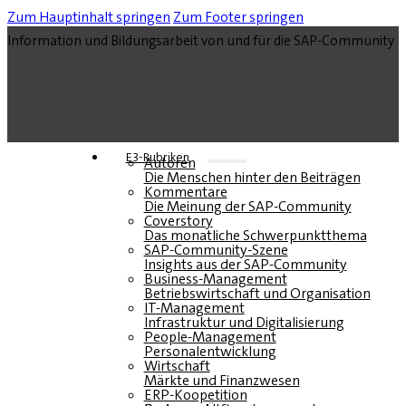
Zum Hauptinhalt springen
Zum Footer springen
Information und Bildungsarbeit von und für die SAP-Community
E3-Rubriken
Autoren
Die Menschen hinter den Beiträgen
Kommentare
Die Meinung der SAP-Community
Coverstory
Das monatliche Schwerpunktthema
SAP-Community-Szene
Insights aus der SAP-Community
Business-Management
Betriebswirtschaft und Organisation
IT-Management
Infrastruktur und Digitalisierung
People-Management
Personalentwicklung
Wirtschaft
Märkte und Finanzwesen
ERP-Koopetition