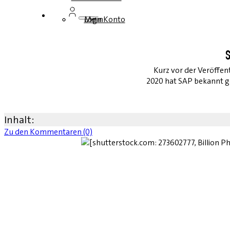
Login
Mein Konto
S
Kurz vor der Veröffen
2020 hat SAP bekannt ge
Inhalt:
Zu den Kommentaren (0)