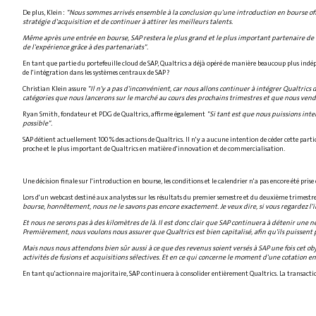
De plus, Klein :
"Nous sommes arrivés ensemble à la conclusion qu'une introduction en bourse offrir
stratégie d'acquisition et de continuer à attirer les meilleurs talents.
Même après une entrée en bourse, SAP restera le plus grand et le plus important partenaire d
de l'expérience grâce à des partenariats".
En tant que partie du portefeuille cloud de SAP, Qualtrics a déjà opéré de manière beaucoup plus indép
de l'intégration dans les systèmes centraux de SAP ?
Christian Klein assure
"Il n'y a pas d'inconvénient, car nous allons continuer à intégrer Qualtrics
catégories que nous lancerons sur le marché au cours des prochains trimestres et que nous vend
Ryan Smith, fondateur et PDG de Qualtrics, affirme également
"Si tant est que nous puissions inte
possible".
SAP détient actuellement 100 % des actions de Qualtrics. Il n'y a aucune intention de céder cette parti
proche et le plus important de Qualtrics en matière d'innovation et de commercialisation.
Une décision finale sur l'introduction en bourse, les conditions et le calendrier n'a pas encore été pr
Lors d'un webcast destiné aux analystes sur les résultats du premier semestre et du deuxième trimestre 2
bourse, honnêtement, nous ne le savons pas encore exactement. Je veux dire, si vous regardez l'i
Et nous ne serons pas à des kilomètres de là. Il est donc clair que SAP continuera à détenir une n
Premièrement, nous voulons nous assurer que Qualtrics est bien capitalisé, afin qu'ils puissent
Mais nous nous attendons bien sûr aussi à ce que des revenus soient versés à SAP une fois cet ob
activités de fusions et acquisitions sélectives. Et en ce qui concerne le moment d'une cotation
En tant qu'actionnaire majoritaire, SAP continuera à consolider entièrement Qualtrics. La transaction