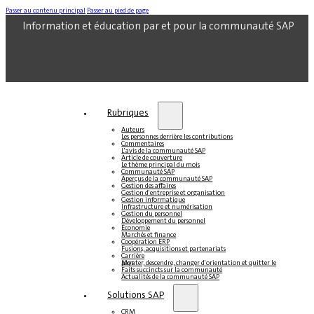
Passer au contenu principal
Passer au pied de page
Information et éducation par et pour la communauté SAP
Rubriques
Auteurs
Les personnes derrière les contributions
Commentaires
L'avis de la communauté SAP
Article de couverture
Le thème principal du mois
Communauté SAP
Aperçus de la communauté SAP
Gestion des affaires
Gestion d'entreprise et organisation
Gestion informatique
Infrastructure et numérisation
Gestion du personnel
Développement du personnel
Économie
Marchés et finance
Coopération ERP
Fusions, acquisitions et partenariats
Carrière
Monter, descendre, changer d'orientation et quitter le pays
Faits succincts sur la communauté
Actualités de la communauté SAP
Solutions SAP
CRM