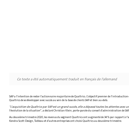
Ce texte a été automatiquement traduit en français de l'allemand
SAP a l'intention de rester l'actionnaire majoritaire de Qualtrics. L'objectif premier de l'introduction
Qualtrics de se développer avec succès au sein de la base de clients SAP et bien au-delà.
"L'acquisition de Qualtrics par SAP est un grand succès, elle a dépassé toutes les attentes avec 
l'évolution de la situation", a déclaré Christian Klein, porte-parole du conseil d'administration de SAP
Au deuxième trimestre 2020, les revenus du segment Qualtrics ont augmenté de 34 % par rapport à l'ann
Kendra Scott Design, Tableau et d'autres entreprises ont choisi Qualtrics au deuxième trimestre.