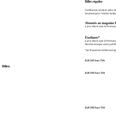
Billet régulier
Conférences, soirée et, selon le
Les places pour l'atelier de dé
Abonnés au magazine E
à prix réduit avec le Promoc
Étudiants*
à prix réduit avec le Promoc
Veuillez envoyer votre justif
*Les 10 premiers billets sont 
EUR 305 hors TVA.
Billets
EUR 590 hors TVA
EUR 390 hors TVA