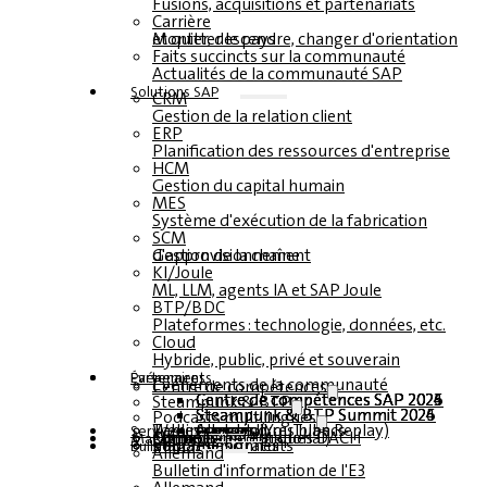
Fusions, acquisitions et partenariats
Carrière
Monter, descendre, changer d'orientation et quitter le pays
Faits succincts sur la communauté
Actualités de la communauté SAP
Solutions SAP
CRM
Gestion de la relation client
ERP
Planification des ressources d'entreprise
HCM
Gestion du capital humain
MES
Système d'exécution de la fabrication
SCM
Gestion de la chaîne d'approvisionnement
KI/Joule
ML, LLM, agents IA et SAP Joule
BTP/BDC
Plateformes : technologie, données, etc.
Cloud
Hybride, public, privé et souverain
Partenaires
Événements
Événements de la communauté
Centre de compétences
Centre de compétences SAP 2026
Centre de compétences SAP 2025
Centre de compétences SAP 2024
Centre de compétences SAP 2023
Steampunk & BTP
Steampunk & BTP Summit 2026
Steampunk & BTP Summit 2025
Steampunk & BTP Summit 2024
Podcasts multilingues
Tables rondes (YouTube Replay)
Webinaires et livres blancs
Allemand
anglais
espagnol
français
Service
Formulaires
Contact
Données médiatiques DACH
Kit média (international)
Magazine
s'abonner ici
pour les abonnés
magazines gratuits
Bulletin
Allemand
Bulletin d'information de l'E3