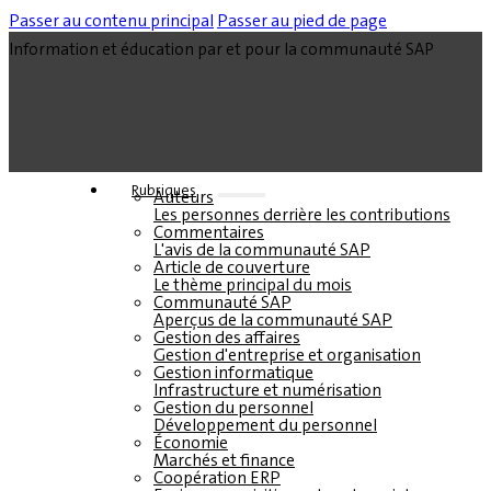
Passer au contenu principal
Passer au pied de page
Information et éducation par et pour la communauté SAP
Rubriques
Auteurs
Les personnes derrière les contributions
Commentaires
L'avis de la communauté SAP
Article de couverture
Le thème principal du mois
Communauté SAP
Aperçus de la communauté SAP
Gestion des affaires
Gestion d'entreprise et organisation
Gestion informatique
Infrastructure et numérisation
Gestion du personnel
Développement du personnel
Économie
Marchés et finance
Coopération ERP