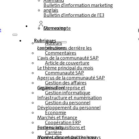
Allemand
Bulletin d'information marketing
anglais
Bulletin d'information de l'E3
Connexion
Mon compte
Rubriques
Auteurs
Les personnes derrière les contributions
Commentaires
L'avis de la communauté SAP
Article de couverture
Le thème principal du mois
Communauté SAP
Aperçus de la communauté SAP
Gestion des affaires
Gestion d'entreprise et organisation
Gestion informatique
Infrastructure et numérisation
Gestion du personnel
Développement du personnel
Économie
Marchés et finance
Coopération ERP
Fusions, acquisitions et partenariats
Carrière
Monter, descendre, changer d'orientation et quitter le pays