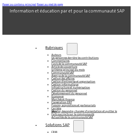
Passer au contenu principal
Passer au pied de page
Information et éducation par et pour la communauté SAP
Rubriques
Auteurs
Les personnes derrière les contributions
Commentaires
L'avis de la communauté SAP
Article de couverture
Le thème principal du mois
Communauté SAP
Aperçus de la communauté SAP
Gestion des affaires
Gestion d'entreprise et organisation
Gestion informatique
Infrastructure et numérisation
Gestion du personnel
Développement du personnel
Économie
Marchés et finance
Coopération ERP
Fusions, acquisitions et partenariats
Carrière
Monter, descendre, changer d'orientation et quitter le pays
Faits succincts sur la communauté
Actualités de la communauté SAP
Solutions SAP
CRM