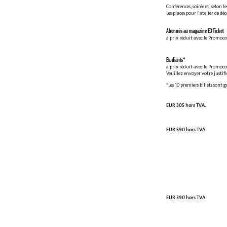
Conférences, soirée et, selon le
Les places pour l'atelier de dé
Abonnés au magazine E3 Ticket
à prix réduit avec le Promoc
Étudiants*
à prix réduit avec le Promoc
Veuillez envoyer votre justif
*Les 10 premiers billets sont 
EUR 305 hors TVA.
EUR 590 hors TVA
EUR 390 hors TVA