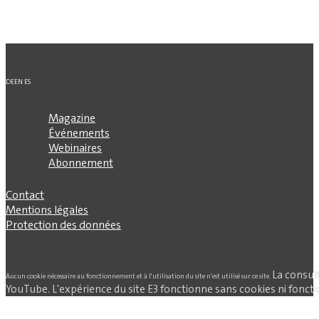
DE
EN
ES
Magazine
Événements
Webinaires
Abonnement
Contact
Mentions légales
Protection des données
La consul
Aucun cookie nécessaire au fonctionnement et à l'utilisation du site n'est utilisé sur ce site.
YouTube. L'expérience du site E3 fonctionne sans cookies ni fonctio