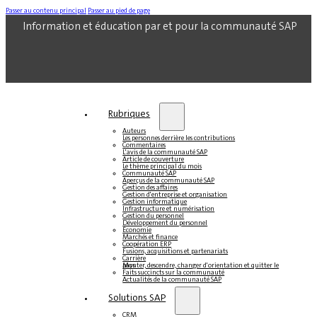
Passer au contenu principal
Passer au pied de page
Information et éducation par et pour la communauté SAP
Rubriques
Auteurs
Les personnes derrière les contributions
Commentaires
L'avis de la communauté SAP
Article de couverture
Le thème principal du mois
Communauté SAP
Aperçus de la communauté SAP
Gestion des affaires
Gestion d'entreprise et organisation
Gestion informatique
Infrastructure et numérisation
Gestion du personnel
Développement du personnel
Économie
Marchés et finance
Coopération ERP
Fusions, acquisitions et partenariats
Carrière
Monter, descendre, changer d'orientation et quitter le pays
Faits succincts sur la communauté
Actualités de la communauté SAP
Solutions SAP
CRM