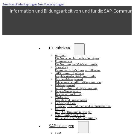
Zum Hauptinhalt springen
Zum Footer springen
Information und Bildungsarbeit von und für die SAP-Communi
E3-Rubriken
Autoren
Die Menschen hinter den Beiträgen
Kommentare
Die Meinung der SAP-Community
Coverstory
Das monatliche Schwerpunktthema
SAP-Community-Szene
Insights aus der SAP-Community
Business-Management
Betriebswirtschaft und Organisation
IT-Management
Infrastruktur und Digitalisierung
People-Management
Personalentwicklung
Wirtschaft
Märkte und Finanzwesen
ERP-Koopetition
Fusionen, Übernahmen und Partnerschaften
Karriere
Auf-, Ab-, Um- und Aussteiger
Community Short Facts
Aktuelles aus der SAP-Community
SAP-Lösungen
CRM