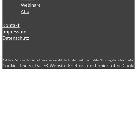
Webinare
Abo
Kontakt
Impressum
Datenschutz
Auf dieser Seite werden keine Cookies verwendet, die für die Funktion und die Nutzung der Seite erforderlic
Cookies finden. Das E3-Website-Erlebnis funktioniert ohne Cookie