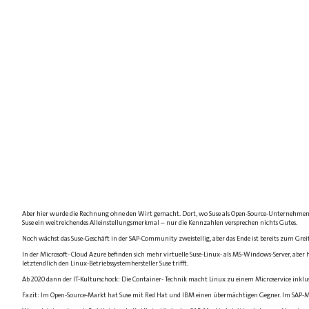
Aber hier wurde die Rechnung ohne den Wirt gemacht. Dort, wo Suse als Open-Source-Unternehmen au
Suse ein weitreichendes Alleinstellungsmerkmal – nur die Kennzahlen versprechen nichts Gutes.
Noch wächst das Suse-Geschäft in der SAP-Community zweistellig, aber das Ende ist bereits zum Grei
In der Microsoft- Cloud Azure befinden sich mehr virtuelle Suse-Linux- als MS-Windows-Server, aber
letztendlich den Linux-Betriebssystemhersteller Suse trifft.
Ab 2020 dann der IT-Kulturschock: Die Container- Technik macht Linux zu einem Microservice inklu
Fazit: Im Open-Source-Markt hat Suse mit Red Hat und IBM einen übermächtigen Gegner. Im SAP-Mar