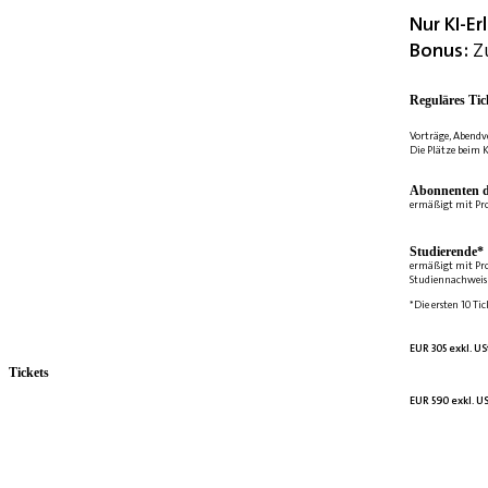
Nur KI-E
Bonus:
Zu
Reguläres Tic
Vorträge, Abendv
Die Plätze beim K
Abonnenten d
ermäßigt mit Pr
Studierende*
ermäßigt mit Pr
Studiennachweis 
*Die ersten 10 Tic
EUR 305 exkl. US
Tickets
EUR 590 exkl. US