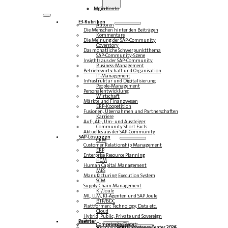
Login
Mein Konto
E3-Rubriken
Autoren
Die Menschen hinter den Beiträgen
Kommentare
Die Meinung der SAP-Community
Coverstory
Das monatliche Schwerpunktthema
SAP-Community-Szene
Insights aus der SAP-Community
Business-Management
Betriebswirtschaft und Organisation
IT-Management
Infrastruktur und Digitalisierung
People-Management
Personalentwicklung
Wirtschaft
Märkte und Finanzwesen
ERP-Koopetition
Fusionen, Übernahmen und Partnerschaften
Karriere
Auf-, Ab-, Um- und Aussteiger
Community Short Facts
Aktuelles aus der SAP-Community
SAP-Lösungen
CRM
Customer Relationship Management
ERP
Enterprise Resource Planning
HCM
Human Capital Management
MES
Manufacturing Execution System
SCM
Supply Chain Management
KI/Joule
ML, LLM, KI-Agenten und SAP Joule
BTP/BDC
Plattformen: Technology, Data etc.
Cloud
Hybrid, Public, Private und Sovereign
Partner
Events
Community-Events
Competence Center
Steampunk & BTP
SAP Competence Center 2026
SAP Competence Center 2025
SAP Competence Center 2024
SAP Competence Center 2023