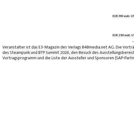
EUR 390 exkl. US
EUR 290 exkl. US
*
Veranstalter ist das E3-Magazin des Verlags B4Bmedia.net AG. Die Vorträ
des Steampunk und BTP Summit 2026, den Besuch des Ausstellungsbereich
Vortragsprogramm und die Liste der Aussteller und Sponsoren (SAP-Partne