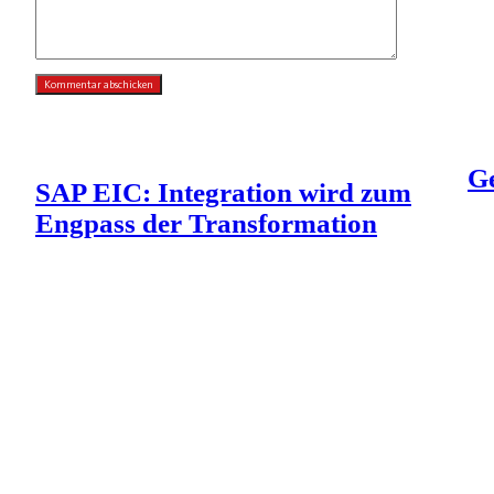
G
SAP EIC: Integration wird zum
Engpass der Transformation