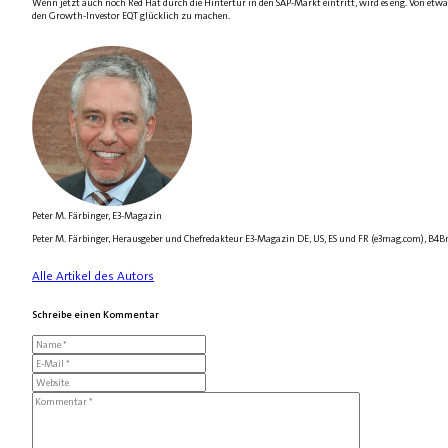
Wenn jetzt auch noch Red Hat durch die Hintertür in den SAP-Markt eintritt, wird es eng. Von etwa
den Growth-Investor EQT glücklich zu machen.
Peter M. Färbinger, E3-Magazin
Peter M. Färbinger, Herausgeber und Chefredakteur E3-Magazin DE, US, ES und FR (e3mag.com), B4B
Alle Artikel des Autors
Schreibe einen Kommentar