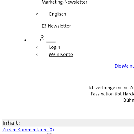
Marketing-Newsletter
Englisch
E3-Newsletter
Login
Mein Konto
Die Mein
Ich verbringe meine Ze
Faszination übt Hardw
Bühne
Inhalt:
Zu den Kommentaren (0)