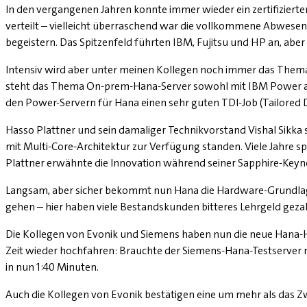
In den vergangenen Jahren konnte immer wieder ein zertifizierter 
verteilt – vielleicht überraschend war die vollkommene Abwesenh
begeistern. Das Spitzenfeld führten IBM, Fujitsu und HP an, abe
Intensiv wird aber unter meinen Kollegen noch immer das Thema 
steht das Thema On-prem-Hana-Server sowohl mit IBM Power als
den Power-Servern für Hana einen sehr guten TDI-Job (Tailored D
Hasso Plattner und sein damaliger Technikvorstand Vishal Sikka s
mit Multi-Core-Architektur zur Verfügung standen. Viele Jahre sp
Plattner erwähnte die Innovation während seiner Sapphire-Keyn
Langsam, aber sicher bekommt nun Hana die Hardware-Grundlage,
gehen – hier haben viele Bestandskunden bitteres Lehrgeld geza
Die Kollegen von Evonik und Siemens haben nun die neue Hana-Ha
Zeit wieder hochfahren: Brauchte der Siemens-Hana-Testserver m
in nun 1:40 Minuten.
Auch die Kollegen von Evonik bestätigen eine um mehr als das Zw