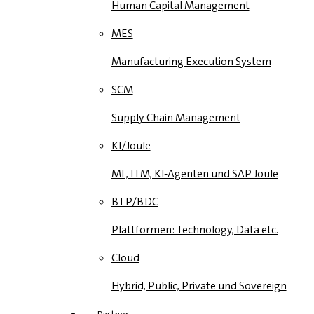
Human Capital Management
MES
Manufacturing Execution System
SCM
Supply Chain Management
KI/Joule
ML, LLM, KI-Agenten und SAP Joule
BTP/BDC
Plattformen: Technology, Data etc.
Cloud
Hybrid, Public, Private und Sovereign