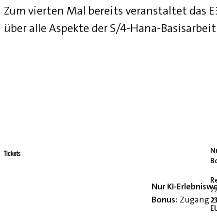
Zum vierten Mal bereits veranstaltet das
über alle Aspekte der S/4-Hana-Basisarbei
Nu
Tickets
B
R
Nur KI-Erlebnisw
2
Bonus:
Zugang zu
23
E