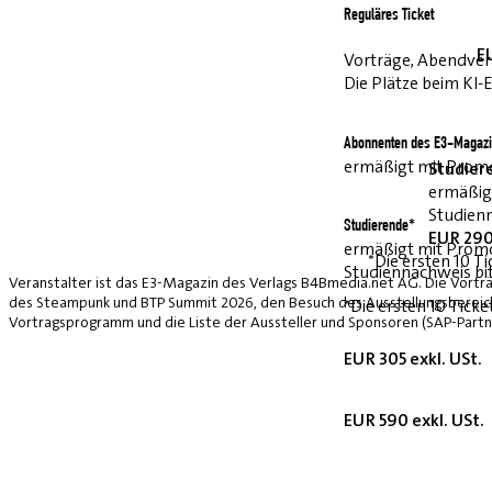
Reguläres Ticket
E
Vorträge, Abendvera
Die Plätze beim KI-
Abonnenten des E3-Magazi
ermäßigt mit Pro
Studier
ermäßig
Studienn
Studierende*
EUR 290
ermäßigt mit Prom
*Die ersten 10 Ti
Studiennachweis bi
Veranstalter ist das E3-Magazin des Verlags B4Bmedia.net AG. Die Vorträ
des Steampunk und BTP Summit 2026, den Besuch des Ausstellungsbereich
*Die ersten 10 Ticke
Vortragsprogramm und die Liste der Aussteller und Sponsoren (SAP-Partne
EUR 305 exkl. USt.
EUR 590 exkl. USt.