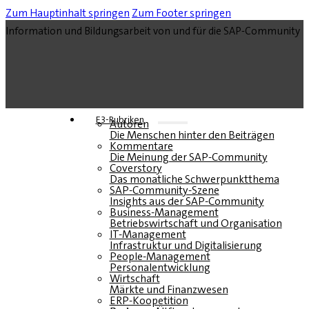
Zum Hauptinhalt springen
Zum Footer springen
Information und Bildungsarbeit von und für die SAP-Community
E3-Rubriken
Autoren
Die Menschen hinter den Beiträgen
Kommentare
Die Meinung der SAP-Community
Coverstory
Das monatliche Schwerpunktthema
SAP-Community-Szene
Insights aus der SAP-Community
Business-Management
Betriebswirtschaft und Organisation
IT-Management
Infrastruktur und Digitalisierung
People-Management
Personalentwicklung
Wirtschaft
Märkte und Finanzwesen
ERP-Koopetition