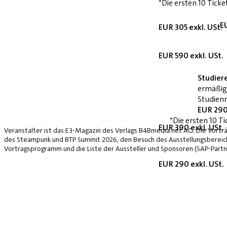
*Die ersten 10 Ticke
E
EUR 305 exkl. USt.
EUR 590 exkl. USt.
Studier
ermäßig
Studienn
EUR 290
*Die ersten 10 Ti
EUR 390 exkl. USt.
Veranstalter ist das E3-Magazin des Verlags B4Bmedia.net AG. Die Vorträ
des Steampunk und BTP Summit 2026, den Besuch des Ausstellungsbereich
Vortragsprogramm und die Liste der Aussteller und Sponsoren (SAP-Partne
EUR 290 exkl. USt.