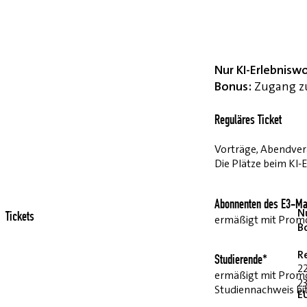
Nur KI-Erlebnisw
Bonus:
Zugang zu
Reguläres Ticket
Vorträge, Abendvera
Die Plätze beim KI-
Abonnenten des E3-Ma
Nu
Tickets
ermäßigt mit Pro
B
R
Studierende*
2
ermäßigt mit Prom
23
Studiennachweis bi
E