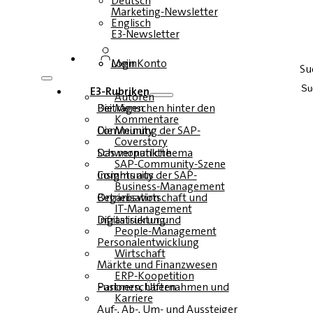
Deutsch
Marketing-Newsletter
Englisch
E3-Newsletter
Login
Mein Konto
Su
E3-Rubriken
Autoren
Die Menschen hinter den Beiträgen
Kommentare
Die Meinung der SAP-Community
Coverstory
Das monatliche Schwerpunktthema
SAP-Community-Szene
Insights aus der SAP-Community
Business-Management
Betriebswirtschaft und Organisation
IT-Management
Infrastruktur und Digitalisierung
People-Management
Personalentwicklung
Wirtschaft
Märkte und Finanzwesen
ERP-Koopetition
Fusionen, Übernahmen und Partnerschaften
Karriere
Auf-, Ab-, Um- und Aussteiger