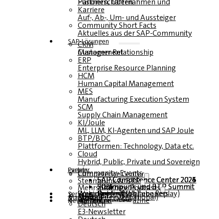
Fusionen, Übernahmen und Partnerschaften
Karriere
Auf-, Ab-, Um- und Aussteiger
Community Short Facts
Aktuelles aus der SAP-Community
SAP-Lösungen
CRM
Customer Relationship Management
ERP
Enterprise Resource Planning
HCM
Human Capital Management
MES
Manufacturing Execution System
SCM
Supply Chain Management
KI/Joule
ML, LLM, KI-Agenten und SAP Joule
BTP/BDC
Plattformen: Technology, Data etc.
Cloud
Hybrid, Public, Private und Sovereign
Partner
Events
Community-Events
Competence Center
SAP Competence Center 2026
SAP Competence Center 2025
SAP Competence Center 2024
SAP Competence Center 2023
Steampunk & BTP
Steampunk und BTP Summit 2026
Steampunk und BTP Summit 2025
Steampunk und BTP Summit 2024
Mehrsprachige Podcasts
Roundtables (YouTube Replay)
Webinare und Whitepapers
Deutsch
Englisch
Spanisch
Französisch
Service
Formulare
Kontakt
Mediadaten DACH
Media Kit (International)
Magazin
hier abonnieren
für Abonnenten
kostenfreie Magazine
Newsletter
Deutsch
E3-Newsletter