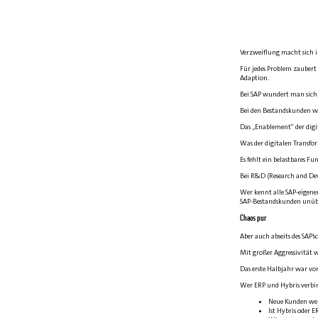
Verzweiflung macht sich i
Für jedes Problem zaubert
Adaption.
Bei
SAP
wundert man sich, 
Bei den Bestandskunden w
Das „Enablement“ der digi
Was der digitalen Transfor
Es fehlt ein belastbares F
Bei R&D (Research and Dev
Wer kennt alle
SAP
-eigene
SAP
-Bestandskunden unüb
Chaos pur
Aber auch abseits des
SAP
’
Mit großer Aggressivität 
Das erste Halbjahr war vo
Wer
ERP
und Hybris verbin
Neue Kunden we
Ist Hybris oder
E