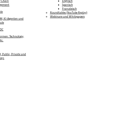
y Chain
Englisch
gement
Spanisch
Französisch
ule
Roundtables (YouTube Replay)
Webinare und Whitepapers
LM, KI-Agenten und
oule
BDC
formen: Technology,
tc.
, Public, Private und
eign