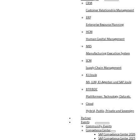
CRM
Customer Relationship Management
ERP
Enterprise Resource Planning
HCM
Human Capital Management
MES
Manufacturing Execution System
SCM
Supply Chain Management
KI/Joule
ML, LLM, KI-Agenten und SAP Joule
BTP/BDC
Plattformen: Technology, Data etc.
Cloud
Hybrid, Public, Private und Sovereign
Partner
Events
Community-Events
Competence Center
SAP Competence Center 2026
SAP Competence Center 2025