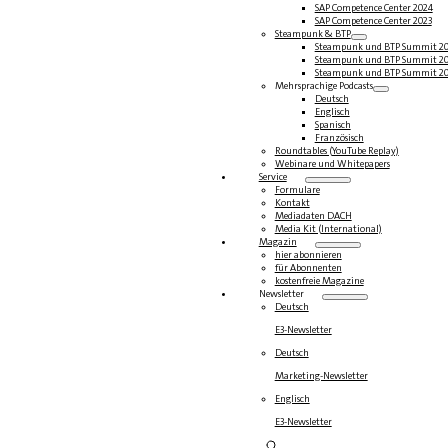
SAP Competence Center 2024
SAP Competence Center 2023
Steampunk & BTP
Steampunk und BTP Summit 2
Steampunk und BTP Summit 2
Steampunk und BTP Summit 2
Mehrsprachige Podcasts
Deutsch
Englisch
Spanisch
Französisch
Roundtables (YouTube Replay)
Webinare und Whitepapers
Service
Formulare
Kontakt
Mediadaten DACH
Media Kit (International)
Magazin
hier abonnieren
für Abonnenten
kostenfreie Magazine
Newsletter
Deutsch
E3-Newsletter
Deutsch
Marketing-Newsletter
Englisch
E3-Newsletter