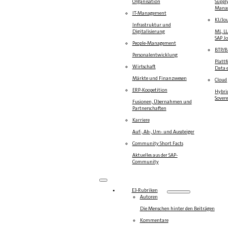
Organisation
Suppl
Mana
IT-Management
KI/Jo
Infrastruktur und
Digitalisierung
ML, L
SAP J
People-Management
BTP/
Personalentwicklung
Platt
Wirtschaft
Data e
Märkte und Finanzwesen
Cloud
ERP-Koopetition
Hybrid
Sover
Fusionen, Übernahmen und
Partnerschaften
Karriere
Auf-, Ab-, Um- und Aussteiger
Community Short Facts
Aktuelles aus der SAP-
Community
E3-Rubriken
Autoren
Die Menschen hinter den Beiträgen
Kommentare