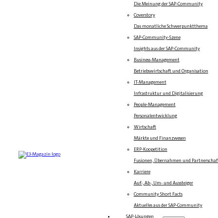
Die Meinung der SAP-Community
Coverstory
Das monatliche Schwerpunktthema
SAP-Community-Szene
Insights aus der SAP-Community
Business-Management
Betriebswirtschaft und Organisation
IT-Management
Infrastruktur und Digitalisierung
People-Management
Personalentwicklung
Wirtschaft
Märkte und Finanzwesen
ERP-Koopetition
Fusionen, Übernahmen und Partnerschaf
Karriere
Auf-, Ab-, Um- und Aussteiger
Community Short Facts
Aktuelles aus der SAP-Community
SAP-Lösungen