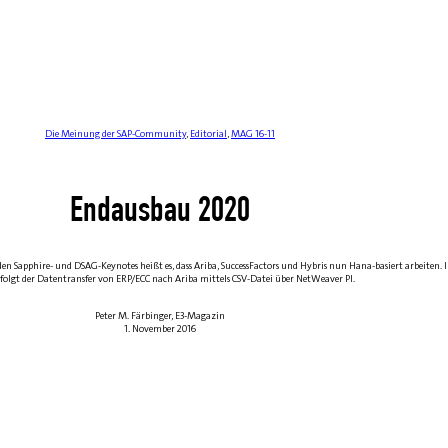
Die Meinung der SAP-Community
,
Editorial
,
MAG 16-11
Endausbau 2020
n Sapphire- und DSAG-Keynotes heißt es, dass Ariba, SuccessFactors und Hybris nun Hana-basiert arbeiten. In
rfolgt der Datentransfer von ERP/ECC nach Ariba mittels CSV-Datei über NetWeaver PI.
Peter M. Färbinger, E3-Magazin
1. November 2016