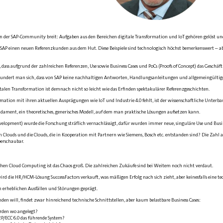
n der
SAP
-Community breit: Aufgaben aus den Bereichen digitale Transformation und IoT gehören gelöst und
SAP
einen neuen Referenzkunden aus dem Hut. Diese Beispiele sind technologisch höchst bemerkenswert – aber
dass aufgrund der zahlreichen Referenzen, Use sowie Business Cases und PoCs (Proofs of Concept) das Geschä
undert man sich, dass von
SAP
keine nachhaltigen Antworten, Handlungsanleitungen und allgemeingültige
talen Transformation ist demnach nicht so leicht wie das Erfinden spektakulärer Referenzgeschichten.
mation mit ihren aktuellen Ausprägungen wie IoT und Industrie 4.0 fehlt, ist der wissenschaftliche Unterba
undament, ein theoretisches, generisches Modell, auf dem man praktische Lösungen aufsetzen kann.
elopment) wurde die Forschung sträflich vernachlässigt, dafür wurden immer neue, singuläre Use und Busine
n Clouds und die Clouds, die in Kooperation mit Partnern wie
Siemens
,
Bosch
etc. entstanden sind? Die Zahl 
erschaubar.
schen Cloud Computing ist das Chaos groß. Die zahlreichen Zukäufe sind bei Weitem noch nicht verdaut.
wird die HR/HCM-Lösung SuccessFactors verkauft, was mäßigen Erfolg nach sich zieht, aber keinesfalls eine 
n erheblichen Ausfällen und Störungen geprägt.
den will, findet zwar hinreichend technische Schnittstellen, aber kaum belastbare Business ­Cases:
rden wo angelegt?
RP
/
ECC
6.0 das führende System?