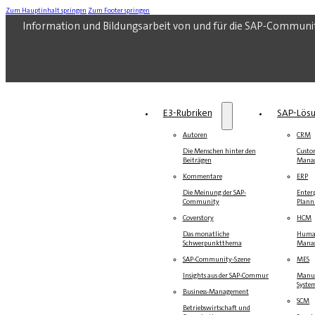
Zum Hauptinhalt springen
Zum Footer springen
Information und Bildungsarbeit von und für die SAP-Communi
E3-Rubriken
SAP-Lös
Autoren
CRM
Die Menschen hinter den
Custo
Beiträgen
Mana
Kommentare
ERP
Die Meinung der SAP-
Enterp
Community
Plann
Coverstory
HCM
Das monatliche
Human
Schwerpunktthema
Mana
SAP-Community-Szene
MES
Insights aus der SAP-Community
Manuf
Syste
Business-Management
SCM
Betriebswirtschaft und