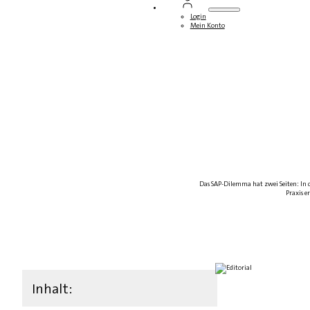
Login
Mein Konto
Das SAP-Dilemma hat zwei Seiten: In de
Praxis e
Inhalt: