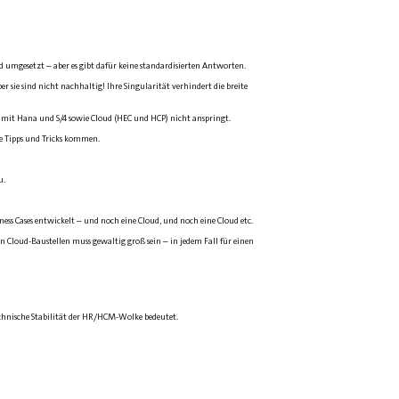
 umgesetzt – aber es gibt dafür keine standardisierten Antworten.
 sie sind nicht nachhaltig! Ihre Singularität verhindert die breite
ft mit Hana und S/4 sowie Cloud (HEC und HCP) nicht anspringt.
 Tipps und Tricks kommen.
u.
ss Cases entwickelt – und noch eine Cloud, und noch eine Cloud etc.
an Cloud-Baustellen muss gewaltig groß sein – in jedem Fall für einen
technische Stabilität der HR/HCM-Wolke bedeutet.