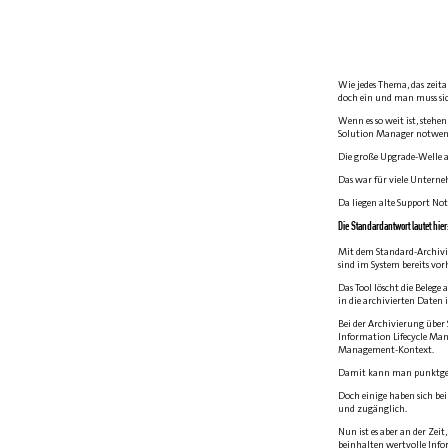
Wie jedes Thema, das zeit
doch ein und man muss si
Wenn es so weit ist, steh
Solution Manager notwendi
Die große Upgrade-Welle a
Das war für viele Unterne
Da liegen alte Support N
Die Standardantwort lautet hier
Mit dem Standard-Archivi
sind im System bereits vo
Das Tool löscht die Belege
in die archivierten Daten
Bei der Archivierung über
Information Lifecycle Ma
Management-Kontext.
Damit kann man punktgena
Doch einige haben sich be
und zugänglich.
Nun ist es aber an der Zei
beinhalten wertvolle Info