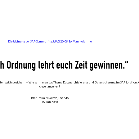
Die Meinung der SAP-Community
,
MAG 20-06
,
SolMan Kolumne
 Ordnung lehrt euch Zeit gewinnen.“
atenbestände sichern – Wie kann man das Thema Datenarchivierung und Datensicherung im SAP Solution
clever angehen?
Branimira Nikolova, Oxando
16. Juli 2020