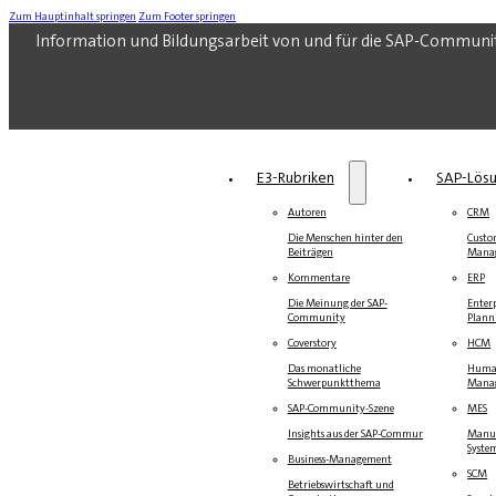
Zum Hauptinhalt springen
Zum Footer springen
Information und Bildungsarbeit von und für die SAP-Communi
E3-Rubriken
SAP-Lös
Autoren
CRM
Die Menschen hinter den
Custo
Beiträgen
Mana
Kommentare
ERP
Die Meinung der SAP-
Enterp
Community
Plann
Coverstory
HCM
Das monatliche
Human
Schwerpunktthema
Mana
SAP-Community-Szene
MES
Insights aus der SAP-Community
Manuf
Syste
Business-Management
SCM
Betriebswirtschaft und