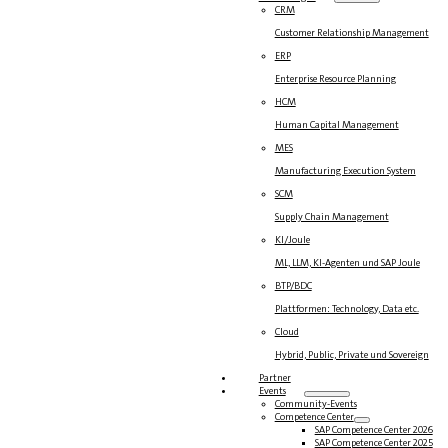
CRM
Customer Relationship Management
ERP
Enterprise Resource Planning
HCM
Human Capital Management
MES
Manufacturing Execution System
SCM
Supply Chain Management
KI/Joule
ML, LLM, KI-Agenten und SAP Joule
BTP/BDC
Plattformen: Technology, Data etc.
Cloud
Hybrid, Public, Private und Sovereign
Partner
Events
Community-Events
Competence Center
SAP Competence Center 2026
SAP Competence Center 2025