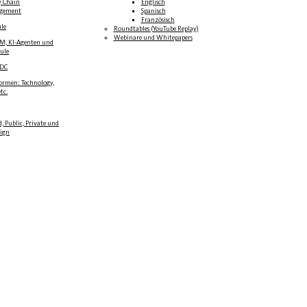
y Chain
Englisch
gement
Spanisch
Französisch
ule
Roundtables (YouTube Replay)
Webinare und Whitepapers
LM, KI-Agenten und
oule
BDC
formen: Technology,
tc.
, Public, Private und
eign