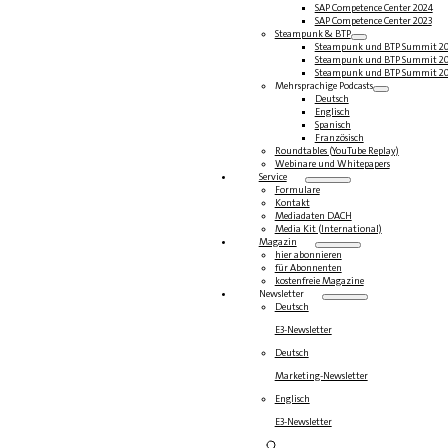
SAP Competence Center 2024
SAP Competence Center 2023
Steampunk & BTP
Steampunk und BTP Summit 2
Steampunk und BTP Summit 2
Steampunk und BTP Summit 2
Mehrsprachige Podcasts
Deutsch
Englisch
Spanisch
Französisch
Roundtables (YouTube Replay)
Webinare und Whitepapers
Service
Formulare
Kontakt
Mediadaten DACH
Media Kit (International)
Magazin
hier abonnieren
für Abonnenten
kostenfreie Magazine
Newsletter
Deutsch
E3-Newsletter
Deutsch
Marketing-Newsletter
Englisch
E3-Newsletter