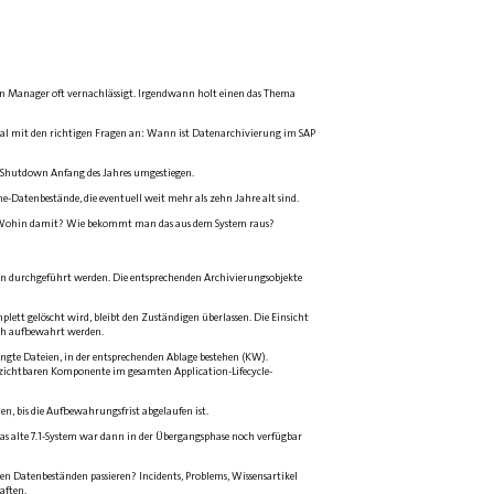
on Manager oft vernachlässigt. Irgendwann holt einen das Thema
r mal mit den richtigen Fragen an: Wann ist Datenarchivierung im SAP
S-Shutdown Anfang des Jahres umgestiegen.
-Datenbestände, die eventuell weit mehr als zehn Jahre alt sind.
? Wohin damit? Wie bekommt man das aus dem System raus?
n durchgeführt werden. Die entsprechenden Archivierungsobjekte
lett gelöscht wird, bleibt den Zuständigen überlassen. Die Einsicht
noch aufbewahrt werden.
ängte Dateien, in der entsprechenden Ablage bestehen (KW).
chtbaren Komponente im gesamten Application-Life­cycle-
 bis die Aufbewahrungsfrist abgelaufen ist.
as alte 7.1-System war dann in der Übergangsphase noch verfügbar
den Datenbeständen passieren? Incidents, Problems, Wissensartikel
aften.