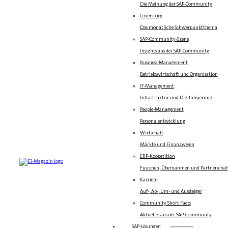
Die Meinung der SAP-Community
Coverstory
Das monatliche Schwerpunktthema
SAP-Community-Szene
Insights aus der SAP-Community
Business-Management
Betriebswirtschaft und Organisation
IT-Management
Infrastruktur und Digitalisierung
People-Management
Personalentwicklung
Wirtschaft
Märkte und Finanzwesen
ERP-Koopetition
Fusionen, Übernahmen und Partnerschaf
Karriere
Auf-, Ab-, Um- und Aussteiger
Community Short Facts
Aktuelles aus der SAP-Community
SAP-Lösungen