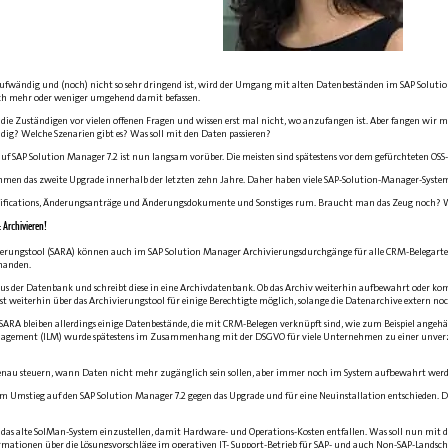
aufwändig und (noch) nicht so sehr dringend ist, wird der Umgang mit alten Datenbeständen im SAP Soluti
ch mehr oder weniger umgehend damit befassen.
en die Zuständigen vor vielen offenen Fragen und wissen erst mal nicht, wo anzufangen ist. Aber fangen wi
g? Welche Szenarien gibt es? Was soll mit den Daten passieren?
uf SAP Solution Manager 7.2 ist nun langsam vorüber. Die meisten sind spätestens vor dem gefürchteten OS
hmen das zweite Upgrade innerhalb der letzten zehn Jahre. Daher haben viele SAP-Solution-Manager-­Systeme
otifications, Änderungsanträge und Änderungsdokumente und Sonstiges rum. Braucht man das Zeug noch
: Archivieren!
erungstool (SARA) können auch im SAP Solution Manager Archivierungsdurchgänge für alle CRM-Belegarte
rhanden.
 aus der Datenbank und schreibt diese in eine Archivdatenbank. Ob das Archiv weiterhin aufbewahrt oder komp
 ist weiterhin über das Archivierungstool für einige Berechtigte möglich, solange die Datenarchive extern 
 SARA bleiben allerdings einige Datenbestände, die mit CRM-Belegen verknüpft sind, wie zum Beispiel angeh
nagement (ILM) wurde spätestens im Zusammenhang mit der DSGVO für viele Unternehmen zu einer unverzi
u steuern, wann Daten nicht mehr zugänglich sein sollen, aber immer noch im System aufbewahrt werden,
im Umstieg auf den SAP Solution Manager 7.2 gegen das Upgrade und für eine Neuinstallation entschieden. D
t, das alte SolMan-System einzustellen, damit Hardware- und Operations-Kosten entfallen. Was soll nun mit 
rmationen über die Lösungsvorschläge im operativen IT- Support-Betrieb für SAP- und auch Non-SAP-Landsch