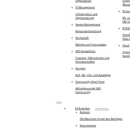
Organisation
Suppl
Mana
IT-Management
KI/Jo
Infrastruktur und
Digitalisierung
ML, L
SAP J
People-Management
BTP/
Personalentwicklung
Platt
Wirtschaft
Data e
Märkte und Finanzwesen
Cloud
ERP-Koopetition
Hybrid
Sover
Fusionen, Übernahmen und
Partnerschaften
Karriere
Auf-, Ab-, Um- und Aussteiger
Community Short Facts
Aktuelles aus der SAP-
Community
E3-Rubriken
Autoren
Die Menschen hinter den Beiträgen
Kommentare