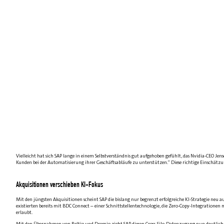
Vielleicht hat sich SAP lange in einem Selbstverständnis gut aufgehoben gefühlt, das Nvidia-CEO
Kunden bei der Automatisierung ihrer Geschäftsabläufe zu unterstützen.“ Diese richtige Einschätzun
Akquisitionen verschieben KI-Fokus
Mit den jüngsten Akquisitionen scheint SAP die bislang nur begrenzt erfolgreiche KI-Strategie neu 
existierten bereits mit BDC Connect – einer Schnittstellentechnologie, die Zero-Copy-Inte­gration
erlaubt.
Mit den Übernahmen von Reltio und Dremio zieht SAP diesen Cross-Silo-Datenzugang nun deutlich stär