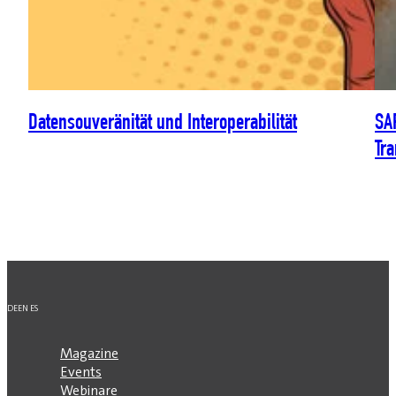
Datensouveränität und Interoperabilität
SA
Tr
DE
EN
ES
Magazine
Events
Webinare