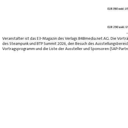
EUR 390 exkl. US
EUR 290 exkl. US
*
Veranstalter ist das E3-Magazin des Verlags B4Bmedia.net AG. Die Vorträ
des Steampunk und BTP Summit 2026, den Besuch des Ausstellungsbereich
Vortragsprogramm und die Liste der Aussteller und Sponsoren (SAP-Partne