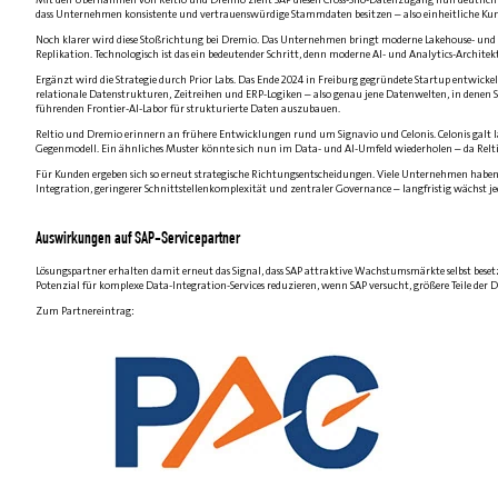
dass Unternehmen konsistente und vertrauenswürdige Stammdaten besitzen – also einheitliche Kun
Noch klarer wird diese Stoßrichtung bei Dremio. Das Unternehmen bringt moderne Lakehouse- und Dat
Replikation. Technologisch ist das ein bedeutender Schritt, denn moderne AI- und Analytics-Archi
Ergänzt wird die Strategie durch Prior Labs. Das Ende 2024 in Freiburg gegründete Startup entwickelt
relationale Datenstrukturen, Zeitreihen und ERP-Logiken – also genau jene Datenwelten, in denen SA
führenden Frontier-AI-Labor für strukturierte Daten auszubauen.
Reltio und Dremio erinnern an frühere Entwicklungen rund um Signavio und Celonis. Celonis galt lan
Gegenmodell. Ein ähnliches Muster könnte sich nun im Data- und AI-Umfeld wiederholen – da Relti
Für Kunden ergeben sich so erneut strategische Richtungsentscheidungen. Viele Unternehmen haben i
Integration, geringerer Schnittstellenkomplexität und zentraler Governance – langfristig wächst je
Auswirkungen auf SAP-Servicepartner
Lösungspartner erhalten damit erneut das Signal, dass SAP attraktive Wachstumsmärkte selbst besetz
Potenzial für komplexe Data-Integration-Services reduzieren, wenn SAP versucht, größere Teile der D
Zum Partnereintrag: