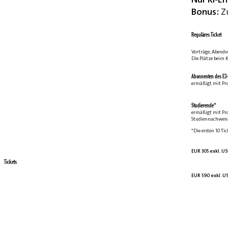
Bonus:
Zu
Reguläres Ticket
Vorträge, Abendv
Die Plätze beim K
Abonnenten des E3-
ermäßigt mit Pr
Studierende*
ermäßigt mit Pr
Studiennachweis 
*Die ersten 10 Tic
EUR 305 exkl. US
Tickets
EUR 590 exkl. US