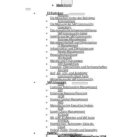
Login
Mein Konto
E3-Rubriken
Autoren
Die Menschen hinter den Beiträgen
Kommentare
Die Meinung der SAP-Community
Coverstory
Das monatliche Schwerpunktthema
SAP-Community-Szene
Insights aus der SAP-Community
Business-Management
Betriebswirtschaft und Organisation
IT-Management
Infrastruktur und Digitalisierung
People-Management
Personalentwicklung
Wirtschaft
Märkte und Finanzwesen
ERP-Koopetition
Fusionen, Übernahmen und Partnerschaften
Karriere
Auf-, Ab-, Um- und Aussteiger
Community Short Facts
Aktuelles aus der SAP-Community
SAP-Lösungen
CRM
Customer Relationship Management
ERP
Enterprise Resource Planning
HCM
Human Capital Management
MES
Manufacturing Execution System
SCM
Supply Chain Management
KI/Joule
ML, LLM, KI-Agenten und SAP Joule
BTP/BDC
Plattformen: Technology, Data etc.
Cloud
Hybrid, Public, Private und Sovereign
Partner
Events
Community-Events
Competence Center
Steampunk & BTP
SAP Competence Center 2026
SAP Competence Center 2025
SAP Competence Center 2024
SAP Competence Center 2023