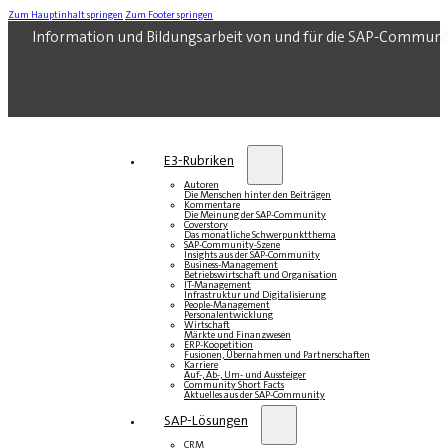
Zum Hauptinhalt springen
Zum Footer springen
Information und Bildungsarbeit von und für die SAP-Communi
E3-Rubriken
Autoren
Die Menschen hinter den Beiträgen
Kommentare
Die Meinung der SAP-Community
Coverstory
Das monatliche Schwerpunktthema
SAP-Community-Szene
Insights aus der SAP-Community
Business-Management
Betriebswirtschaft und Organisation
IT-Management
Infrastruktur und Digitalisierung
People-Management
Personalentwicklung
Wirtschaft
Märkte und Finanzwesen
ERP-Koopetition
Fusionen, Übernahmen und Partnerschaften
Karriere
Auf-, Ab-, Um- und Aussteiger
Community Short Facts
Aktuelles aus der SAP-Community
SAP-Lösungen
CRM