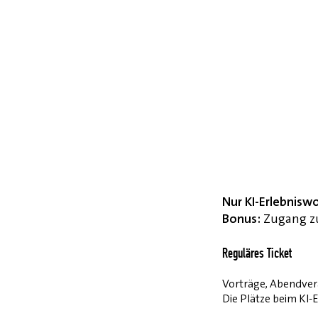
Nur KI-Erlebnisw
Bonus:
Zugang zu
Reguläres Ticket
Vorträge, Abendvera
Die Plätze beim KI-