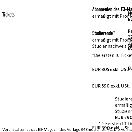
Abonnenten des E3-Ma
Nu
Tickets
ermäßigt mit Pro
B
R
Studierende*
2
ermäßigt mit Prom
23
Studiennachweis bi
E
*Die ersten 10 Ticke
E
EUR 305 exkl. USt.
EUR 590 exkl. USt.
Studier
ermäßig
Studienn
EUR 290
*Die ersten 10 Ti
EUR 390 exkl. USt.
Veranstalter ist das E3-Magazin des Verlags B4Bmedia.net AG. Die Vorträ