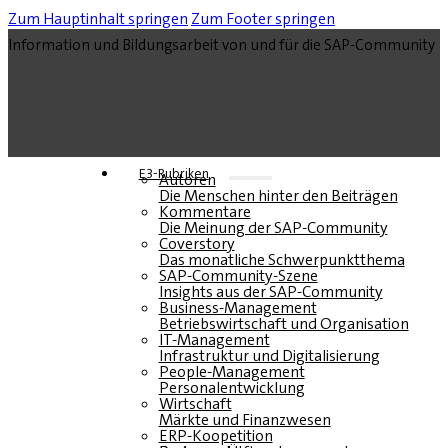
Zum Hauptinhalt springen
Zum Footer springen
Information und Bildungsarbeit von und für die SAP-Community
E3-Rubriken
Autoren
Die Menschen hinter den Beiträgen
Kommentare
Die Meinung der SAP-Community
Coverstory
Das monatliche Schwerpunktthema
SAP-Community-Szene
Insights aus der SAP-Community
Business-Management
Betriebswirtschaft und Organisation
IT-Management
Infrastruktur und Digitalisierung
People-Management
Personalentwicklung
Wirtschaft
Märkte und Finanzwesen
ERP-Koopetition