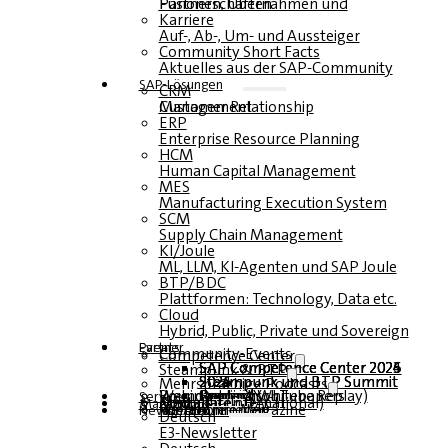
Fusionen, Übernahmen und Partnerschaften
Karriere
Auf-, Ab-, Um- und Aussteiger
Community Short Facts
Aktuelles aus der SAP-Community
SAP-Lösungen
CRM
Customer Relationship Management
ERP
Enterprise Resource Planning
HCM
Human Capital Management
MES
Manufacturing Execution System
SCM
Supply Chain Management
KI/Joule
ML, LLM, KI-Agenten und SAP Joule
BTP/BDC
Plattformen: Technology, Data etc.
Cloud
Hybrid, Public, Private und Sovereign
Partner
Events
Community-Events
Competence Center
SAP Competence Center 2026
SAP Competence Center 2025
SAP Competence Center 2024
SAP Competence Center 2023
Steampunk & BTP
Steampunk und BTP Summit 2026
Steampunk und BTP Summit 2025
Steampunk und BTP Summit 2024
Mehrsprachige Podcasts
Roundtables (YouTube Replay)
Webinare und Whitepapers
Deutsch
Englisch
Spanisch
Französisch
Service
Formulare
Kontakt
Mediadaten DACH
Media Kit (International)
Magazin
hier abonnieren
für Abonnenten
kostenfreie Magazine
Newsletter
Deutsch
E3-Newsletter