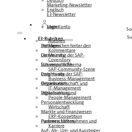
Deutsch
Marketing-Newsletter
Englisch
E3-Newsletter
Login
Mein Konto
Su
E3-Rubriken
Autoren
Die Menschen hinter den Beiträgen
Kommentare
Die Meinung der SAP-Community
Coverstory
Das monatliche Schwerpunktthema
SAP-Community-Szene
Insights aus der SAP-Community
Business-Management
Betriebswirtschaft und Organisation
IT-Management
Infrastruktur und Digitalisierung
People-Management
Personalentwicklung
Wirtschaft
Märkte und Finanzwesen
ERP-Koopetition
Fusionen, Übernahmen und Partnerschaften
Karriere
Auf-, Ab-, Um- und Aussteiger