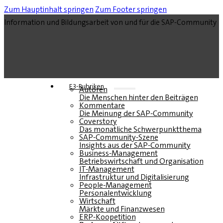
Zum Hauptinhalt springen
Zum Footer springen
Information und Bildungsarbeit von und für die SAP-Community
E3-Rubriken
Autoren
Die Menschen hinter den Beiträgen
Kommentare
Die Meinung der SAP-Community
Coverstory
Das monatliche Schwerpunktthema
SAP-Community-Szene
Insights aus der SAP-Community
Business-Management
Betriebswirtschaft und Organisation
IT-Management
Infrastruktur und Digitalisierung
People-Management
Personalentwicklung
Wirtschaft
Märkte und Finanzwesen
ERP-Koopetition