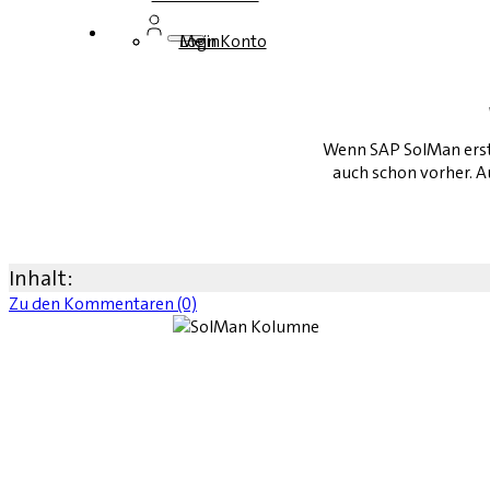
Login
Mein Konto
Wenn SAP SolMan erst 
auch schon vorher. A
Inhalt:
Zu den Kommentaren (0)