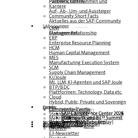
Fusionen, Übernahmen und Partnerschaften
Karriere
Auf-, Ab-, Um- und Aussteiger
Community Short Facts
Aktuelles aus der SAP-Community
SAP-Lösungen
CRM
Customer Relationship Management
ERP
Enterprise Resource Planning
HCM
Human Capital Management
MES
Manufacturing Execution System
SCM
Supply Chain Management
KI/Joule
ML, LLM, KI-Agenten und SAP Joule
BTP/BDC
Plattformen: Technology, Data etc.
Cloud
Hybrid, Public, Private und Sovereign
Partner
Events
Community-Events
Competence Center
SAP Competence Center 2026
SAP Competence Center 2025
SAP Competence Center 2024
SAP Competence Center 2023
Steampunk & BTP
Steampunk und BTP Summit 2026
Steampunk und BTP Summit 2025
Steampunk und BTP Summit 2024
Mehrsprachige Podcasts
Roundtables (YouTube Replay)
Webinare und Whitepapers
Deutsch
Englisch
Spanisch
Französisch
Service
Formulare
Kontakt
Mediadaten DACH
Media Kit (International)
Magazin
hier abonnieren
für Abonnenten
kostenfreie Magazine
Newsletter
Deutsch
E3-Newsletter