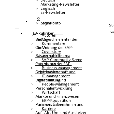
Deutsch
Marketing-Newsletter
Englisch
E3-Newsletter
Login
Mein Konto
Su
E3-Rubriken
Autoren
Die Menschen hinter den Beiträgen
Kommentare
Die Meinung der SAP-Community
Coverstory
Das monatliche Schwerpunktthema
SAP-Community-Szene
Insights aus der SAP-Community
Business-Management
Betriebswirtschaft und Organisation
IT-Management
Infrastruktur und Digitalisierung
People-Management
Personalentwicklung
Wirtschaft
Märkte und Finanzwesen
ERP-Koopetition
Fusionen, Übernahmen und Partnerschaften
Karriere
Auf-, Ab-, Um- und Aussteiger