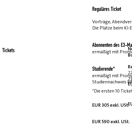
Reguläres Ticket
Vorträge, Abendvera
Die Plätze beim KI-
Abonnenten des E3-Ma
Nu
Tickets
ermäßigt mit Pro
B
R
Studierende*
2
ermäßigt mit Prom
23
Studiennachweis bi
E
*Die ersten 10 Ticke
E
EUR 305 exkl. USt.
EUR 590 exkl. USt.