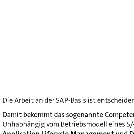
Die Arbeit an der SAP-Basis ist entscheide
Damit bekommt das sogenannte Competenc
Unhabhängig vom Betriebsmodell eines S
Application Lifecycle Management
und
D