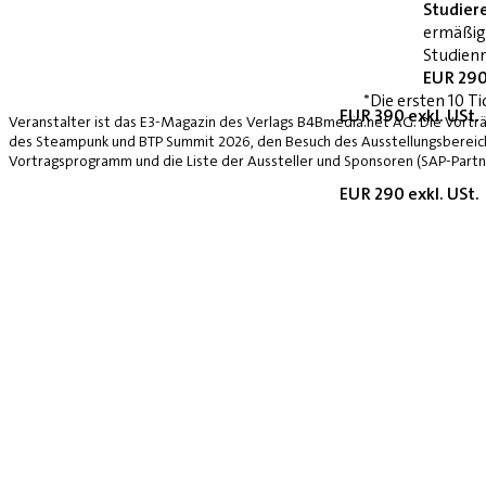
Studier
ermäßig
Studienn
EUR 290
*Die ersten 10 Ti
EUR 390 exkl. USt.
Veranstalter ist das E3-Magazin des Verlags B4Bmedia.net AG. Die Vorträ
des Steampunk und BTP Summit 2026, den Besuch des Ausstellungsbereich
Vortragsprogramm und die Liste der Aussteller und Sponsoren (SAP-Partne
EUR 290 exkl. USt.