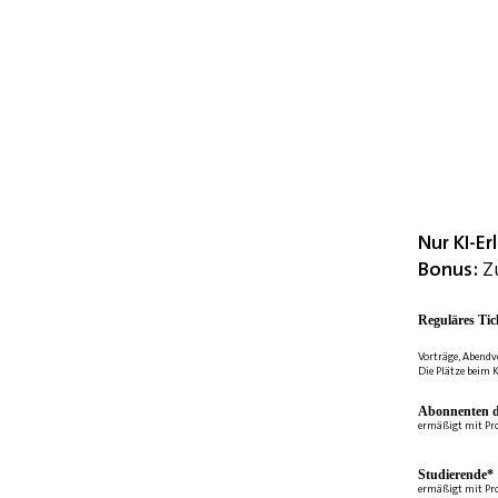
Nur KI-E
Bonus:
Zu
Reguläres Tic
Vorträge, Abendv
Die Plätze beim K
Abonnenten d
ermäßigt mit Pr
Studierende*
ermäßigt mit Pr