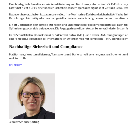
Durch integrierte Funktionen wie Rezertifizierung von Benutzern, automatisierte SoD-Risikoanalys
Dies führt nicht nur zu einer höheren Sicherheit, sondern spart auch signifikant Zeit und Ressourcen
Besonders hervorzuheben ist, dass moderne Security-Monitoring-Dashboards sicherheitskritische Erei
Bedrohungen frühzeitig erkennen und gezielt adressieren – ein Paradigmenwechsel vom reaktive
Ein oft übersehener, aber kostspieliger Aspekt sind ungenutzte oder überdimensionierte SAP-Lizenz
Optimierungspotenziale aufzudecken. Die Folge: geringere Lizenzkosten bei unveränderter Systemfunk
Dank Schnittstellen (Konnektoren) zu SAP Access Control (GRC) und diverser IAM-Lösungen fügen si
eine Fähigkeit, die besonders bei internationalen Unternehmen mit komplexen IT-Strukturen ein ents
Nachhaltige Sicherheit und Compliance
Plattformen, die Automatisierung, Transparenz und Skalierbarkeit vereinen, machen Sicherheit und
und Kontrolle.
xiting.com
Jennifer Schmider, Xiting