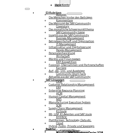
Login
Mein Konto
E3-Rubriken
Autoren
Die Menschen hinter den Beiträgen
Kommentare
Die Meinung der SAP-Community
Coverstory
Das monatliche Schwerpunktthema
SAP-Community-Szene
Insights aus der SAP-Community
Business-Management
Betriebswirtschaft und Organisation
IT-Management
Infrastruktur und Digitalisierung
People-Management
Personalentwicklung
Wirtschaft
Märkte und Finanzwesen
ERP-Koopetition
Fusionen, Übernahmen und Partnerschaften
Karriere
Auf-, Ab-, Um- und Aussteiger
Community Short Facts
Aktuelles aus der SAP-Community
SAP-Lösungen
CRM
Customer Relationship Management
ERP
Enterprise Resource Planning
HCM
Human Capital Management
MES
Manufacturing Execution System
SCM
Supply Chain Management
KI/Joule
ML, LLM, KI-Agenten und SAP Joule
BTP/BDC
Plattformen: Technology, Data etc.
Cloud
Hybrid, Public, Private und Sovereign
Partner
Events
Community-Events
Competence Center
Steampunk & BTP
SAP Competence Center 2026
SAP Competence Center 2025
SAP Competence Center 2024
SAP Competence Center 2023