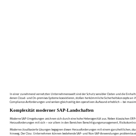
In einer zunehmend vernetzten Unternehmenswelt sind der Schutz sensibler Daten und die Einhaltung
denen Cloud- und On-premises-Systeme koexistieren, stoßen herkömmliche Sicherheitskonzepte an ihr
Compliance-Anforderungen und senken gleichzeitig den operativen Aufwand erheblich – bei maxim
Komplexität moderner SAP-Landschaften
Moderne SAP-Umgebungen zeichnen sich durch eine hohe Heterogenität aus. Neben klassischen ERP–
Herausforderungen mit sich – vor allem in den Bereichen Berechtigungsmanagement, Risikokontrolle
Moderne cloudbasierte Lösungen begegnen diesen Herausforderungen mit einem ganzheitlichen, skal
hinweg. Der Clou: Unternehmen können bestehende SAP- und Non-SAP-Anwendungen problemlos einbi