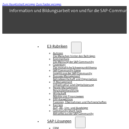
Zum Hauptinhalt springen
Zum Footer springen
Information und Bildungsarbeit von und für die SAP-Communi
E3-Rubriken
Autoren
Die Menschen hinter den Beiträgen
Kommentare
Die Meinung der SAP-Community
Coverstory
Das monatliche Schwerpunktthema
SAP-Community-Szene
Insights aus der SAP-Community
Business-Management
Betriebswirtschaft und Organisation
IT-Management
Infrastruktur und Digitalisierung
People-Management
Personalentwicklung
Wirtschaft
Märkte und Finanzwesen
ERP-Koopetition
Fusionen, Übernahmen und Partnerschaften
Karriere
Auf-, Ab-, Um- und Aussteiger
Community Short Facts
Aktuelles aus der SAP-Community
SAP-Lösungen
CRM