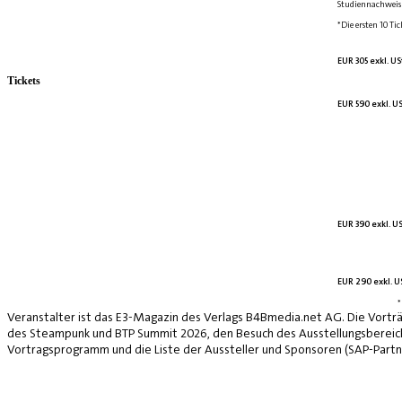
Studiennachweis 
*Die ersten 10 Tic
EUR 305 exkl. US
Tickets
EUR 590 exkl. US
EUR 390 exkl. US
EUR 290 exkl. US
*
Veranstalter ist das E3-Magazin des Verlags B4Bmedia.net AG. Die Vorträ
des Steampunk und BTP Summit 2026, den Besuch des Ausstellungsbereich
Vortragsprogramm und die Liste der Aussteller und Sponsoren (SAP-Partne