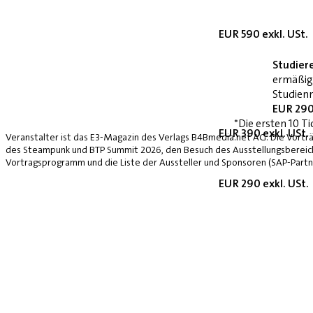
EUR 590 exkl. USt.
Studier
ermäßig
Studienn
EUR 290
*Die ersten 10 Ti
EUR 390 exkl. USt.
Veranstalter ist das E3-Magazin des Verlags B4Bmedia.net AG. Die Vorträ
des Steampunk und BTP Summit 2026, den Besuch des Ausstellungsbereich
Vortragsprogramm und die Liste der Aussteller und Sponsoren (SAP-Partne
EUR 290 exkl. USt.