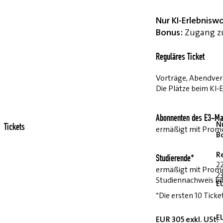
Nur KI-Erlebnisw
Bonus:
Zugang zu
Reguläres Ticket
Vorträge, Abendvera
Die Plätze beim KI-
Abonnenten des E3-Ma
Nu
Tickets
ermäßigt mit Pro
B
R
Studierende*
2
ermäßigt mit Prom
23
Studiennachweis bi
E
*Die ersten 10 Ticke
E
EUR 305 exkl. USt.