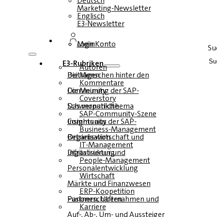
Deutsch
Marketing-Newsletter
Englisch
E3-Newsletter
Login
Mein Konto
Su
E3-Rubriken
Autoren
Die Menschen hinter den Beiträgen
Kommentare
Die Meinung der SAP-Community
Coverstory
Das monatliche Schwerpunktthema
SAP-Community-Szene
Insights aus der SAP-Community
Business-Management
Betriebswirtschaft und Organisation
IT-Management
Infrastruktur und Digitalisierung
People-Management
Personalentwicklung
Wirtschaft
Märkte und Finanzwesen
ERP-Koopetition
Fusionen, Übernahmen und Partnerschaften
Karriere
Auf-, Ab-, Um- und Aussteiger