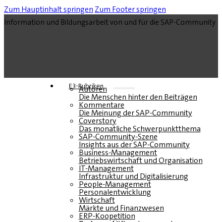
Zum Hauptinhalt springen
Zum Footer springen
Information und Bildungsarbeit von und für die SAP-Community
E3-Rubriken
Autoren
Die Menschen hinter den Beiträgen
Kommentare
Die Meinung der SAP-Community
Coverstory
Das monatliche Schwerpunktthema
SAP-Community-Szene
Insights aus der SAP-Community
Business-Management
Betriebswirtschaft und Organisation
IT-Management
Infrastruktur und Digitalisierung
People-Management
Personalentwicklung
Wirtschaft
Märkte und Finanzwesen
ERP-Koopetition