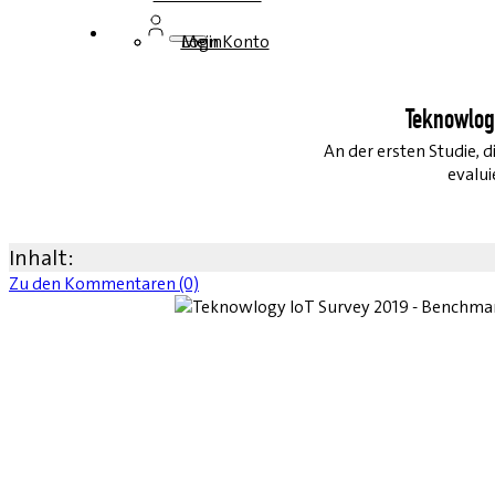
Login
Mein Konto
Teknowlog
An der ersten Studie,
evalui
Inhalt:
Zu den Kommentaren (0)