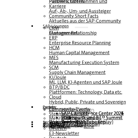
Fusionen, Übernahmen und Partnerschaften
Karriere
Auf-, Ab-, Um- und Aussteiger
Community Short Facts
Aktuelles aus der SAP-Community
SAP-Lösungen
CRM
Customer Relationship Management
ERP
Enterprise Resource Planning
HCM
Human Capital Management
MES
Manufacturing Execution System
SCM
Supply Chain Management
KI/Joule
ML, LLM, KI-Agenten und SAP Joule
BTP/BDC
Plattformen: Technology, Data etc.
Cloud
Hybrid, Public, Private und Sovereign
Partner
Events
Community-Events
Competence Center
SAP Competence Center 2026
SAP Competence Center 2025
SAP Competence Center 2024
SAP Competence Center 2023
Steampunk & BTP
Steampunk und BTP Summit 2026
Steampunk und BTP Summit 2025
Steampunk und BTP Summit 2024
Mehrsprachige Podcasts
Roundtables (YouTube Replay)
Webinare und Whitepapers
Deutsch
Englisch
Spanisch
Französisch
Service
Formulare
Kontakt
Mediadaten DACH
Media Kit (International)
Magazin
hier abonnieren
für Abonnenten
kostenfreie Magazine
Newsletter
Deutsch
E3-Newsletter