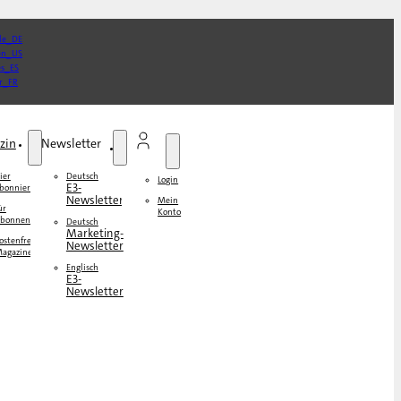
zin
Newsletter
ier
Deutsch
Login
E3-
bonnieren
Newsletter
Mein
ür
Konto
bonnenten
Deutsch
Marketing-
ostenfreie
Newsletter
agazine
Englisch
E3-
Newsletter