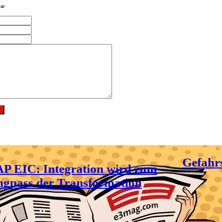
ar
Gefahr
P EIC: Integration wird zum
gpass der Transformation