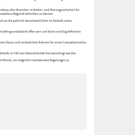
 nahezu aller Branchen ist Rechts- und Planungssicherheit für
odelle erfolgreich betreiben zu können.
ch an die politisch Verantwortlichen ist deshalb, einen
t sollte grundsätzlich offen sein und klare und klug definierte
nen klaren und verlässlichen Rahmen für einen transatlantischen
bläufe im Fall von Datendiebstahl berücksichtigt werden.
hilfreich, um möglichst realitätsnahe Regelungen zu