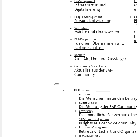
IT-Management
KI
Infrastruktur und
M
Digitalisierung
u
People-Management
B
Personalentwicklung
P
T
Wirtschaft
Märkte und Finanzwesen
C
H
ERP-Koopetition
u
Fusionen, Übernahmen und
Partnerschaften
Karriere
Auf-, Ab-, Um- und Aussteiger
Community Short Facts
Aktuelles aus der SAP-
Community
E3-Rubriken
Autoren
Die Menschen hinter den Beiträ
Kommentare
Die Meinung der SAP-Communit
Coverstory
Das monatliche Schwerpunktth
SAP-Community-Szene
Insights aus der SAP-Community
Business-Management
Betriebswirtschaft und Organisa
IT-Management