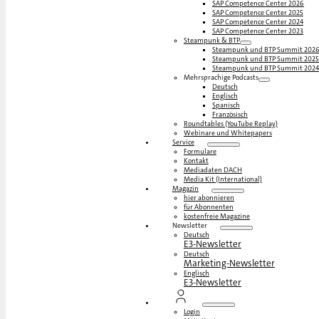
SAP Competence Center 2026
SAP Competence Center 2025
SAP Competence Center 2024
SAP Competence Center 2023
Steampunk & BTP
Steampunk und BTP Summit 202
Steampunk und BTP Summit 2025
Steampunk und BTP Summit 2024
Mehrsprachige Podcasts
Deutsch
Englisch
Spanisch
Französisch
Roundtables (YouTube Replay)
Webinare und Whitepapers
Service
Formulare
Kontakt
Mediadaten DACH
Media Kit (International)
Magazin
hier abonnieren
für Abonnenten
kostenfreie Magazine
Newsletter
Deutsch
E3-Newsletter
Deutsch
Marketing-Newsletter
Englisch
E3-Newsletter
Login