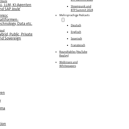
/Joule
L, LLM, KI-Agenten
Steampunk und
nd SAP Joule
BTP Summit 2024
Mehrsprachige Podcasts
TP/BDC
lattformen:
echnology, Data etc.
Deutsch
loud
Englisch
ybrid, Public, Private
nd Sovereign
Spanisch
Französisch
Roundtables (YouTube
Replay)
Webinare und
Whitepapers
gen
y
ema
tion