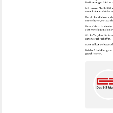
Bestimmungen lokal anz
Mit unserer Flexibilität 
einen freien und sicher
Das gilt bereits heute, a
einheitlichen, verlässli
Unsere Vision ist ein ein
Schnittstellen zu allen 
Wir hoffen, dass die Eur
Datenverkehr schaffen.
Darin sollten Selbstverp
Bei der Entwicklung und 
gewährleisten.