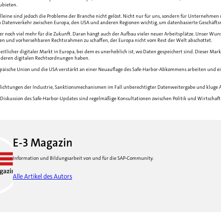
ubieten.
alleine sind jedoch die Probleme der Branche nicht gelöst. Nicht nur für uns, sondern für Unternehmen
en Datenverkehr zwischen Europa, den USA und anderen Regionen wichtig, um datenbasierte Geschäftsm
ber noch viel mehr für die Zukunft. Daran hängt auch der Aufbau vieler neuer Arbeitsplätze. Unser Wuns
chen und vorhersehbaren Rechtsrahmen zu schaffen, der Europa nicht vom Rest der Welt abschottet.
heitlicher digitaler Markt in Europa, bei dem es unerheblich ist, wo Daten gespeichert sind. Dieser Mark
anderen digitalen Rechtsordnungen haben.
opäische Union und die USA verstärkt an einer Neuauflage des Safe-Harbor-Abkommens arbeiten und ei
flichtungen der Industrie, Sanktionsmechanismen im Fall unberechtigter Datenweitergabe und kluge A
Diskussion des Safe-Harbor-Updates sind regelmäßige Konsultationen zwischen Politik und Wirtschaft 
E-3 Magazin
Information und Bildungsarbeit von und für die SAP-Community.
Alle Artikel des Autors