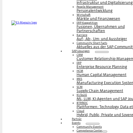
Infrastruktur und Digitalisierung
People-Management
Personalentwicklung
Wirtschaft
Märkte und Finanzwesen
ERP-Koopetition
Fusionen, Übernahmen und
Partnerschaften
Karriere
Auf-, Ab-, Um- und Aussteiger
Community Short Facts
Aktuelles aus der SAP-Communit
SAP-Lösungen
CRM
Customer Relationship Manage
ERP
Enterprise Resource Planning
HCM
Human Capital Management
MES
Manufacturing Execution Syste
SCM
Supply Chain Management
KI/Joule
ML, LLM, KI-Agenten und SAP Jou
BTP/BDC
Plattformen: Technology, Data et
Cloud
Hybrid, Public, Private und Sover
Partner
Events
Community-Events
Competence Center