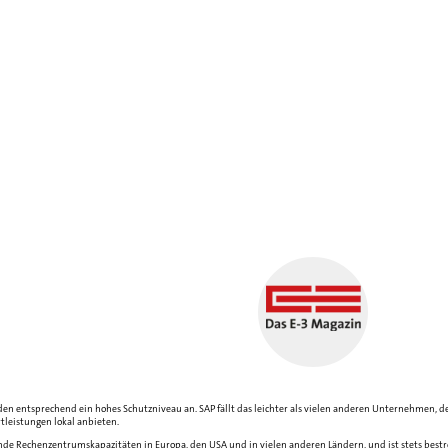
den entsprechend ein hohes Schutzniveau an. SAP fällt das leichter als vielen anderen Unternehmen,
tleistungen lokal anbieten.
de Rechenzentrumskapazitäten in Europa, den USA und in vielen anderen Ländern, und ist stets bestr