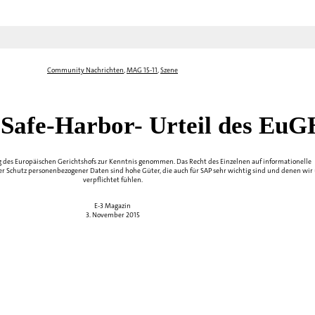
Community Nachrichten
,
MAG 15-11
,
Szene
Safe-Harbor- Urteil des EuG
 des Europäischen Gerichtshofs zur Kenntnis genommen. Das Recht des Einzelnen auf informationelle
 Schutz personenbezogener Daten sind hohe Güter, die auch für SAP sehr wichtig sind und denen wir
verpflichtet fühlen.
E-3 Magazin
3. November 2015