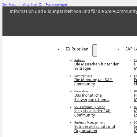
Zum Hauptinhalt springen
Zum Footer springen
Information und Bildungsarbeit von und für die SAP-Communit
E3-Rubriken
SAP-L
Autoren
C
Die Menschen hinter den
C
Beiträgen
M
Kommentare
E
Die Meinung der SAP-
E
Community
P
Coverstory
H
Das monatliche
H
Schwerpunktthema
M
SAP-Community-Szene
M
Insights aus der SAP-
M
Community
E
Business-Management
S
Betriebswirtschaft und
S
Organisation
M