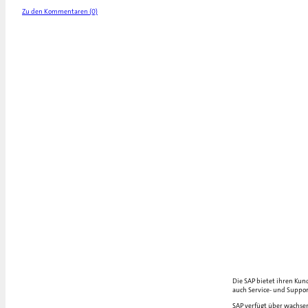
Zu den Kommentaren (0)
Die SAP bietet ihren Kun
auch Service- und Suppor
SAP verfügt über wachsen