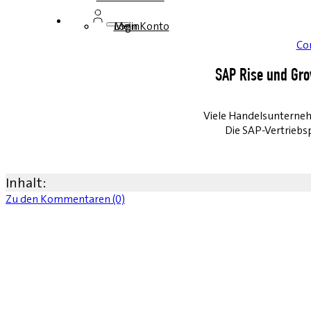
Login
Mein Konto
Co
SAP Rise und Grow
Viele Handelsunterneh
Die SAP-Vertriebs
Inhalt:
Zu den Kommentaren (0)