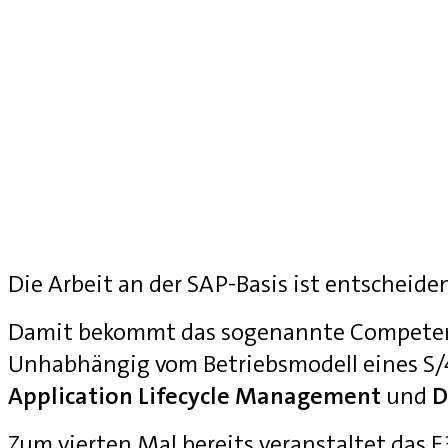
Die Arbeit an der SAP-Basis ist entscheide
Damit bekommt das sogenannte Competenc
Unhabhängig vom Betriebsmodell eines S
Application Lifecycle Management
und
D
Zum vierten Mal bereits veranstaltet das