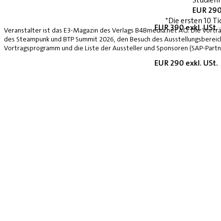
EUR 290
*Die ersten 10 Ti
EUR 390 exkl. USt.
Veranstalter ist das E3-Magazin des Verlags B4Bmedia.net AG. Die Vorträ
des Steampunk und BTP Summit 2026, den Besuch des Ausstellungsbereich
Vortragsprogramm und die Liste der Aussteller und Sponsoren (SAP-Partne
EUR 290 exkl. USt.