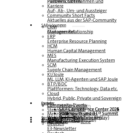
Fusionen, Übernahmen und Partnerschaften
Karriere
Auf-, Ab-, Um- und Aussteiger
Community Short Facts
Aktuelles aus der SAP-Community
SAP-Lösungen
CRM
Customer Relationship Management
ERP
Enterprise Resource Planning
HCM
Human Capital Management
MES
Manufacturing Execution System
SCM
Supply Chain Management
KI/Joule
ML, LLM, KI-Agenten und SAP Joule
BTP/BDC
Plattformen: Technology, Data etc.
Cloud
Hybrid, Public, Private und Sovereign
Partner
Events
Community-Events
Competence Center
SAP Competence Center 2026
SAP Competence Center 2025
SAP Competence Center 2024
SAP Competence Center 2023
Steampunk & BTP
Steampunk und BTP Summit 2026
Steampunk und BTP Summit 2025
Steampunk und BTP Summit 2024
Mehrsprachige Podcasts
Roundtables (YouTube Replay)
Webinare und Whitepapers
Deutsch
Englisch
Spanisch
Französisch
Service
Formulare
Kontakt
Mediadaten DACH
Media Kit (International)
Magazin
hier abonnieren
für Abonnenten
kostenfreie Magazine
Newsletter
Deutsch
E3-Newsletter