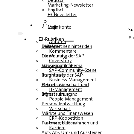
Deutsch
Marketing-Newsletter
Englisch
E3-Newsletter
Login
Mein Konto
Su
E3-Rubriken
Autoren
Die Menschen hinter den Beiträgen
Kommentare
Die Meinung der SAP-Community
Coverstory
Das monatliche Schwerpunktthema
SAP-Community-Szene
Insights aus der SAP-Community
Business-Management
Betriebswirtschaft und Organisation
IT-Management
Infrastruktur und Digitalisierung
People-Management
Personalentwicklung
Wirtschaft
Märkte und Finanzwesen
ERP-Koopetition
Fusionen, Übernahmen und Partnerschaften
Karriere
Auf-, Ab-, Um- und Aussteiger