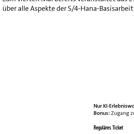
über alle Aspekte der S/4-Hana-Basisarbei
Nur KI-Erlebnisw
Bonus:
Zugang zu
Reguläres Ticket