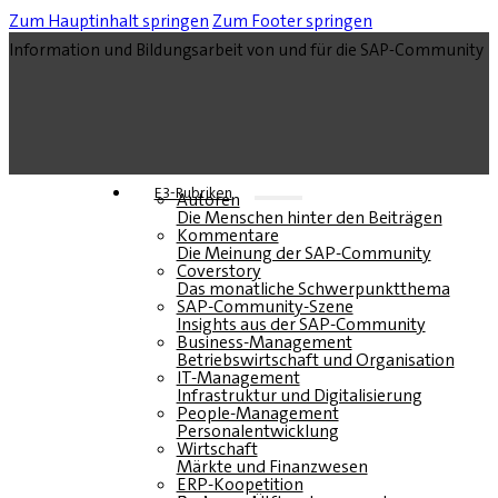
Zum Hauptinhalt springen
Zum Footer springen
Information und Bildungsarbeit von und für die SAP-Community
E3-Rubriken
Autoren
Die Menschen hinter den Beiträgen
Kommentare
Die Meinung der SAP-Community
Coverstory
Das monatliche Schwerpunktthema
SAP-Community-Szene
Insights aus der SAP-Community
Business-Management
Betriebswirtschaft und Organisation
IT-Management
Infrastruktur und Digitalisierung
People-Management
Personalentwicklung
Wirtschaft
Märkte und Finanzwesen
ERP-Koopetition