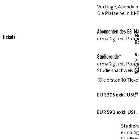
Vorträge, Abendvera
Die Plätze beim KI-
Abonnenten des E3-Ma
Nu
Tickets
ermäßigt mit Pro
B
R
Studierende*
2
ermäßigt mit Prom
23
Studiennachweis bi
E
*Die ersten 10 Ticke
E
EUR 305 exkl. USt.
EUR 590 exkl. USt.
Studier
ermäßig
Studienn