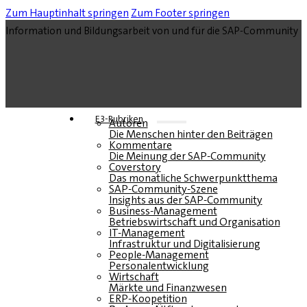
Zum Hauptinhalt springen
Zum Footer springen
Information und Bildungsarbeit von und für die SAP-Community
E3-Rubriken
Autoren
Die Menschen hinter den Beiträgen
Kommentare
Die Meinung der SAP-Community
Coverstory
Das monatliche Schwerpunktthema
SAP-Community-Szene
Insights aus der SAP-Community
Business-Management
Betriebswirtschaft und Organisation
IT-Management
Infrastruktur und Digitalisierung
People-Management
Personalentwicklung
Wirtschaft
Märkte und Finanzwesen
ERP-Koopetition