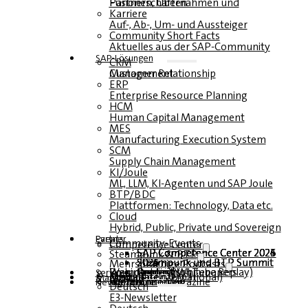
Fusionen, Übernahmen und Partnerschaften
Karriere
Auf-, Ab-, Um- und Aussteiger
Community Short Facts
Aktuelles aus der SAP-Community
SAP-Lösungen
CRM
Customer Relationship Management
ERP
Enterprise Resource Planning
HCM
Human Capital Management
MES
Manufacturing Execution System
SCM
Supply Chain Management
KI/Joule
ML, LLM, KI-Agenten und SAP Joule
BTP/BDC
Plattformen: Technology, Data etc.
Cloud
Hybrid, Public, Private und Sovereign
Partner
Events
Community-Events
Competence Center
SAP Competence Center 2026
SAP Competence Center 2025
SAP Competence Center 2024
SAP Competence Center 2023
Steampunk & BTP
Steampunk und BTP Summit 2026
Steampunk und BTP Summit 2025
Steampunk und BTP Summit 2024
Mehrsprachige Podcasts
Roundtables (YouTube Replay)
Webinare und Whitepapers
Deutsch
Englisch
Spanisch
Französisch
Service
Formulare
Kontakt
Mediadaten DACH
Media Kit (International)
Magazin
hier abonnieren
für Abonnenten
kostenfreie Magazine
Newsletter
Deutsch
E3-Newsletter