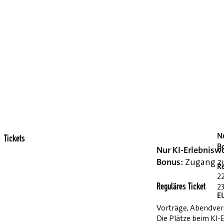
Nu
Tickets
B
Nur KI-Erlebnisw
Bonus:
Zugang zu 
Re
2
23
Reguläres Ticket
E
Vorträge, Abendvera
Die Plätze beim KI-