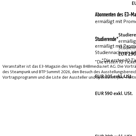
E
Abonnenten des E3-Ma
ermäßigt mit Pro
Studier
Studierende*
ermäßig
ermäßigt mit Prom
Studienn
Studiennachweis bi
EUR 290 
*Die ersten 10 Ti
*Die ersten 10 Ticke
Veranstalter ist das E3-Magazin des Verlags B4Bmedia.net AG. Die Vorträ
des Steampunk und BTP Summit 2026, den Besuch des Ausstellungsbereich
EUR 305 exkl. USt.
Vortragsprogramm und die Liste der Aussteller und Sponsoren (SAP-Partne
EUR 590 exkl. USt.