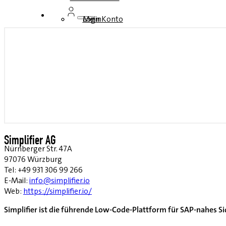
Login
Mein Konto
Simplifier AG
Nürnberger Str. 47A
97076 Würzburg
Tel: +49 931 306 99 266
E-Mail:
info@simplifier.io
Web:
https://simplifier.io/
Simplifier ist die führende Low-Code-Plattform für SAP-nahes