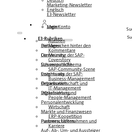
Deutsch
Marketing-Newsletter
Englisch
E3-Newsletter
Login
Mein Konto
Su
E3-Rubriken
Autoren
Die Menschen hinter den Beiträgen
Kommentare
Die Meinung der SAP-Community
Coverstory
Das monatliche Schwerpunktthema
SAP-Community-Szene
Insights aus der SAP-Community
Business-Management
Betriebswirtschaft und Organisation
IT-Management
Infrastruktur und Digitalisierung
People-Management
Personalentwicklung
Wirtschaft
Märkte und Finanzwesen
ERP-Koopetition
Fusionen, Übernahmen und Partnerschaften
Karriere
Auf-, Ab-, Um- und Aussteiger