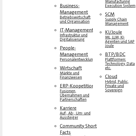
Manufacturing
Business-
Execution System
Management
SCM
Betriebswirtschaft
Supply Chain
und Organisation
Management
IT-Management
KI/Joule
Infrastruktur und
ML, LLM, KI-
Digitalisierung
Agenten und SAP
Joule
People-
Management
BTP/BDC
Personalentwicklung
Plattformen:
Technology, Data
Wirtschaft
etc.
Märkte und
Cloud
Finanzwesen
Hybrid, Public,
ERP-Koopetition
Private und
Sovereign
Fusionen,
Übernahmen und
Partnerschaften
Karriere
Auf-, Ab-, Um- und
Aussteiger
Community Short
Facts