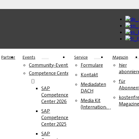
Partner
Events
Service
Magazin
Community-Events
Formulare
hier
abonnier
Competence Center
Kontakt
für
Mediadaten
Abonnen
SAP
DACH
Competence
kostenfre
Media Kit
Center 2026
Magazin
(International)
SAP
Competence
Center 2025
SAP