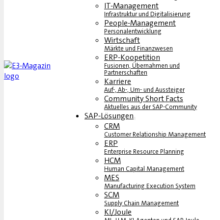
IT-Management
Infrastruktur und Digitalisierung
People-Management
Personalentwicklung
Wirtschaft
Märkte und Finanzwesen
ERP-Koopetition
Fusionen, Übernahmen und
Partnerschaften
Karriere
Auf-, Ab-, Um- und Aussteiger
Community Short Facts
Aktuelles aus der SAP-Community
SAP-Lösungen
CRM
Customer Relationship Management
ERP
Enterprise Resource Planning
HCM
Human Capital Management
MES
Manufacturing Execution System
SCM
Supply Chain Management
KI/Joule