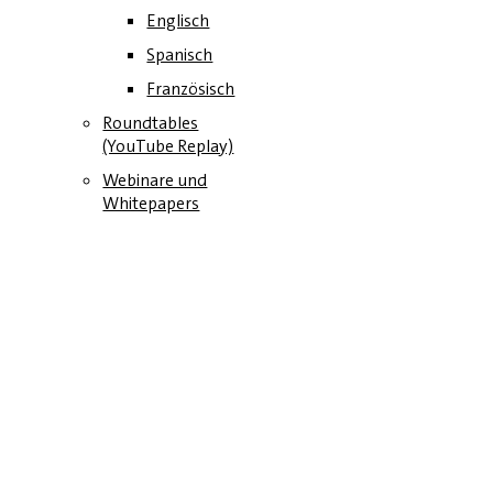
Englisch
Spanisch
Französisch
Roundtables
(YouTube Replay)
Webinare und
Whitepapers