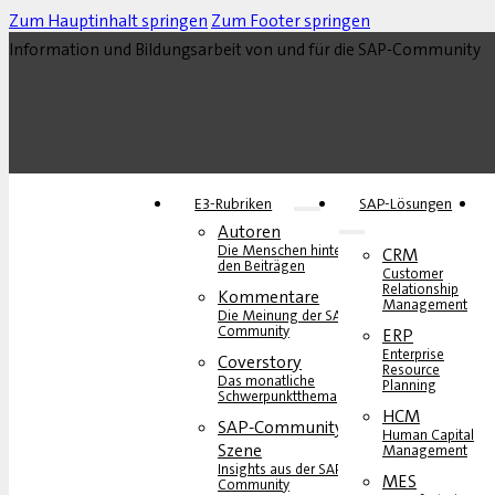
Zum Hauptinhalt springen
Zum Footer springen
Information und Bildungsarbeit von und für die SAP-Community
E3-Rubriken
SAP-Lösungen
Autoren
Die Menschen hinter
CRM
den Beiträgen
Customer
Relationship
Kommentare
Management
Die Meinung der SAP-
Community
ERP
Enterprise
Coverstory
Resource
Das monatliche
Planning
Schwerpunktthema
HCM
SAP-Community-
Human Capital
Szene
Management
Insights aus der SAP-
MES
Community