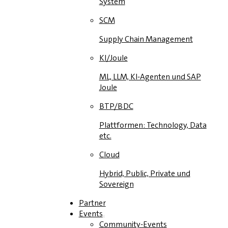
System
SCM
Supply Chain Management
KI/Joule
ML, LLM, KI-Agenten und SAP
Joule
BTP/BDC
Plattformen: Technology, Data
etc.
Cloud
Hybrid, Public, Private und
Sovereign
Partner
Events
Community-Events