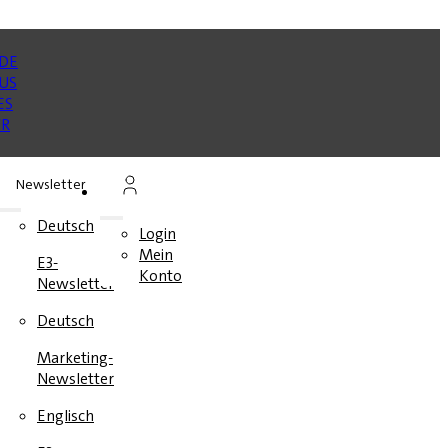
Newsletter
n
Deutsch
Login
Mein
E3-
en
Konto
Newsletter
e
Deutsch
Marketing-
Newsletter
Englisch