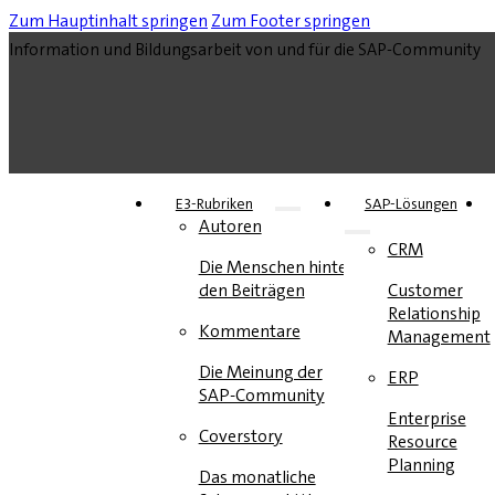
Zum Hauptinhalt springen
Zum Footer springen
Information und Bildungsarbeit von und für die SAP-Community
E3-Rubriken
SAP-Lösungen
Autoren
CRM
Die Menschen hinter
den Beiträgen
Customer
Relationship
Kommentare
Management
Die Meinung der
ERP
SAP-Community
Enterprise
Coverstory
Resource
Planning
Das monatliche