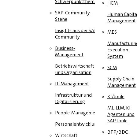
Schwerpunktthema
HCM
SAP-Community-
Human Capita
Szene
Management
Insights aus der SAP-
MES
Community
Manufacturin
Business-
Execution
Management
System
Betriebswirtschaft
SCM
und Organisation
Supply Chain
IT-Management
Management
Infrastruktur und
KI/Joule
Digitalisierung
ML, LLM, KI-
People-Management
Agenten und
SAP Joule
Personalentwicklung
BTP/BDC
Wirtschaft