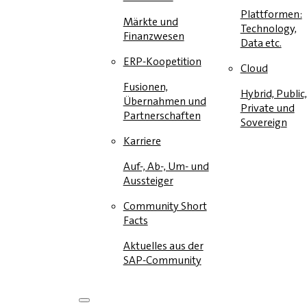
Plattformen:
Märkte und
Technology,
Finanzwesen
Data etc.
ERP-Koopetition
Cloud
Fusionen,
Hybrid, Public,
Übernahmen und
Private und
Partnerschaften
Sovereign
Karriere
Auf-, Ab-, Um- und
Aussteiger
Community Short
Facts
Aktuelles aus der
SAP-Community