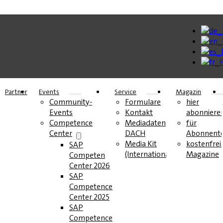
Partner
Events
Service
Magazin
Community-
Formulare
hier
Events
Kontakt
abonniere
Competence
Mediadaten
für
Center
DACH
Abonnent
Media Kit
kostenfrei
SAP
(International)
Magazine
Competence
Center 2026
SAP
Competence
Center 2025
SAP
Competence