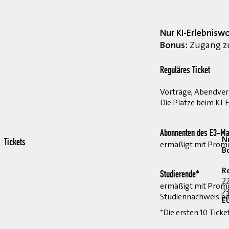
Nur KI-Erlebnisw
Bonus:
Zugang zu
Reguläres Ticket
Vorträge, Abendvera
Die Plätze beim KI-
Abonnenten des E3-Ma
Nu
Tickets
ermäßigt mit Pro
B
R
Studierende*
2
ermäßigt mit Prom
23
Studiennachweis bi
E
*Die ersten 10 Ticke