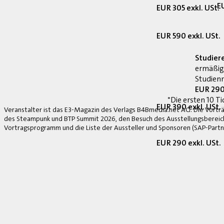
E
EUR 305 exkl. USt.
EUR 590 exkl. USt.
Studier
ermäßig
Studienn
EUR 290
*Die ersten 10 Ti
EUR 390 exkl. USt.
Veranstalter ist das E3-Magazin des Verlags B4Bmedia.net AG. Die Vorträ
des Steampunk und BTP Summit 2026, den Besuch des Ausstellungsbereich
Vortragsprogramm und die Liste der Aussteller und Sponsoren (SAP-Partne
EUR 290 exkl. USt.