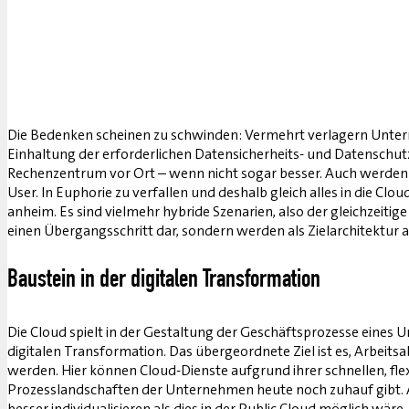
Die Bedenken scheinen zu schwinden: Vermehrt verlagern Untern
Einhaltung der erforderlichen Datensicherheits- und Datenschu
Rechenzentrum vor Ort – wenn nicht sogar besser. Auch werden 
User. In Euphorie zu verfallen und deshalb gleich alles in die C
anheim. Es sind vielmehr hybride Szenarien, also der gleichzeiti
einen Übergangsschritt dar, sondern werden als Zielarchitektur an
Baustein in der digitalen Transformation
Die Cloud spielt in der Gestaltung der Geschäftsprozesse eines 
digitalen Transformation. Das übergeordnete Ziel ist es, Arbeitsab
werden. Hier können Cloud-Dienste aufgrund ihrer schnellen, fle
Prozesslandschaften der Unternehmen heute noch zuhauf gibt. Abe
besser individualisieren als dies in der Public Cloud möglich wä