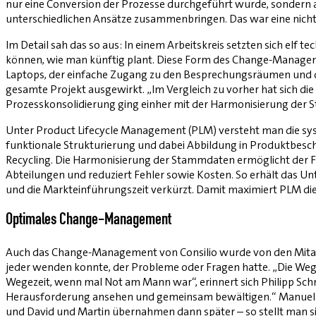
nur eine Conversion der Prozesse durchgeführt wurde, sondern a
unterschiedlichen Ansätze zusammenbringen. Das war eine nich
Im Detail sah das so aus: In einem Arbeitskreis setzten sich elf
können, wie man künftig plant. Diese Form des Change-Managem
Laptops, der einfache Zugang zu den Besprechungsräumen und d
gesamte Projekt ausgewirkt. „Im Vergleich zu vorher hat sich die
Prozesskonsolidierung ging einher mit der Harmonisierung der S
Unter Product Lifecycle Management (PLM) versteht man die sys
funktionale Strukturierung und dabei Abbildung in Produktbesc
Recycling. Die Harmonisierung der Stammdaten ermöglicht der Fi
Abteilungen und reduziert Fehler sowie Kosten. So erhält das U
und die Markteinführungszeit verkürzt. Damit maximiert PLM die 
Optimales Change-Management
Auch das Change-Management von Consilio wurde von den Mitarb
jeder wenden konnte, der Probleme oder Fragen hatte. „Die Wege 
Wegezeit, wenn mal Not am Mann war“, erinnert sich Philipp Schne
Herausforderung ansehen und gemeinsam bewältigen.“ Manuel Hofe
und David und Martin übernahmen dann später – so stellt man sic