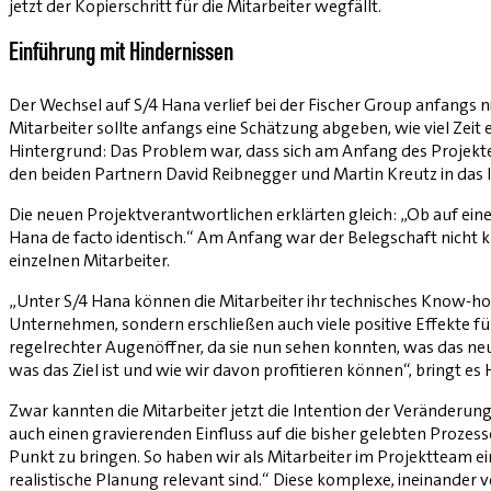
jetzt der Kopierschritt für die Mitarbeiter wegfällt.
Einführung mit Hindernissen
Der Wechsel auf S/4 Hana verlief bei der Fischer Group anfangs 
Mitarbeiter sollte anfangs eine Schätzung abgeben, wie viel Zeit
Hintergrund: Das Problem war, dass sich am Anfang des Projektes
den beiden Partnern David Reibnegger und Martin Kreutz in das 
Die neuen Projektverantwortlichen erklärten gleich: „Ob auf einem
Hana de facto identisch.“ Am Anfang war der Belegschaft nicht k
einzelnen Mitarbeiter.
„Unter S/4 Hana können die Mitarbeiter ihr technisches Know-h
Unternehmen, sondern erschließen auch viele positive Effekte für
regelrechter Augenöffner, da sie nun sehen konnten, was das neu
was das Ziel ist und wie wir davon profitieren können“, bringt es
Zwar kannten die Mitarbeiter jetzt die Intention der Veränderung,
auch einen gravierenden Einfluss auf die bisher gelebten Proze
Punkt zu bringen. So haben wir als Mitarbeiter im Projektteam ein
realistische Planung relevant sind.“ Diese komplexe, ineinander 