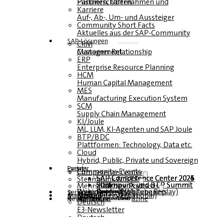
Fusionen, Übernahmen und Partnerschaften
Karriere
Auf-, Ab-, Um- und Aussteiger
Community Short Facts
Aktuelles aus der SAP-Community
SAP-Lösungen
CRM
Customer Relationship Management
ERP
Enterprise Resource Planning
HCM
Human Capital Management
MES
Manufacturing Execution System
SCM
Supply Chain Management
KI/Joule
ML, LLM, KI-Agenten und SAP Joule
BTP/BDC
Plattformen: Technology, Data etc.
Cloud
Hybrid, Public, Private und Sovereign
Partner
Events
Community-Events
Competence Center
SAP Competence Center 2026
SAP Competence Center 2025
SAP Competence Center 2024
SAP Competence Center 2023
Steampunk & BTP
Steampunk und BTP Summit 2026
Steampunk und BTP Summit 2025
Steampunk und BTP Summit 2024
Mehrsprachige Podcasts
Roundtables (YouTube Replay)
Webinare und Whitepapers
Deutsch
Englisch
Spanisch
Französisch
Service
Formulare
Kontakt
Mediadaten DACH
Media Kit (International)
Magazin
hier abonnieren
für Abonnenten
kostenfreie Magazine
Newsletter
Deutsch
E3-Newsletter