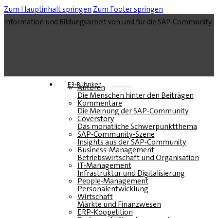
Zum Hauptinhalt springen
Zum Footer springen
Information und Bildungsarbeit von und für die SAP-Community
E3-Rubriken
Autoren
Die Menschen hinter den Beiträgen
Kommentare
Die Meinung der SAP-Community
Coverstory
Das monatliche Schwerpunktthema
SAP-Community-Szene
Insights aus der SAP-Community
Business-Management
Betriebswirtschaft und Organisation
IT-Management
Infrastruktur und Digitalisierung
People-Management
Personalentwicklung
Wirtschaft
Märkte und Finanzwesen
ERP-Koopetition