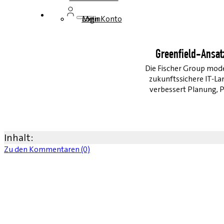
Login
Mein Konto
Greenfield-Ansat
Die Fischer Group moder
zukunftssichere IT-La
verbessert Planung, P
Inhalt:
Zu den Kommentaren (0)