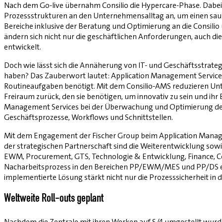
Nach dem Go-live übernahm Consilio die Hypercare-Phase. Dabei 
Prozessstrukturen an den Unternehmensalltag an, um einen saube
Bereiche inklusive der Beratung und Optimierung an die Consili
ändern sich nicht nur die geschäftlichen Anforderungen, auch die
entwickelt.
Doch wie lässt sich die Annäherung von IT- und Geschäftsstrateg
haben? Das Zauberwort lautet: Application Management Services (A
Routineaufgaben benötigt. Mit dem Consilio-AMS reduzieren Unte
Freiraum zurück, den sie benötigen, um innovativ zu sein und ihr
Management Services bei der Überwachung und Optimierung der A
Geschäftsprozesse, Workflows und Schnittstellen.
Mit dem Engagement der Fischer Group beim Application Manageme
der strategischen Partnerschaft sind die Weiterentwicklung sow
EWM, Pro­curement, GTS, Technologie & Entwicklung, Finance, Co
Nacharbeitsprozess in den Bereichen PP/EWM/MES und PP/DS eingef
implementierte Lösung stärkt nicht nur die Prozesssicherheit in 
Weltweite Roll-outs geplant
Nachdem die Zentrale mit ihren Werken auf S/4 umgestellt wurde