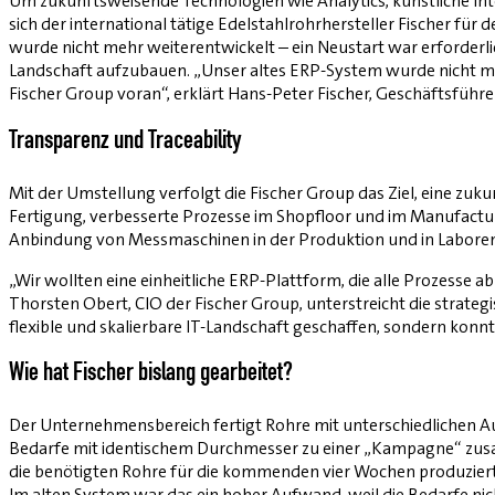
Um zukunftsweisende Technologien wie Analytics, künstliche Inte
sich der international tätige Edelstahlrohrhersteller Fischer fü
wurde nicht mehr weiterentwickelt – ein Neustart war erforderli
Landschaft aufzubauen. „Unser altes ERP-System wurde nicht mehr
Fischer Group voran“, erklärt Hans-Peter Fischer, Geschäftsfüh
Transparenz und Traceability
Mit der Umstellung verfolgt die Fischer Group das Ziel, eine zu
Fertigung, verbesserte Prozesse im Shopfloor und im Manufact
Anbindung von Messmaschinen in der Produktion und in Laboren
„Wir wollten eine einheitliche ERP-Plattform, die alle Prozesse 
Thorsten Obert, CIO der ­Fischer Group, unterstreicht die strate
flexible und skalierbare IT-Landschaft geschaffen, sondern konnt
Wie hat Fischer bislang gearbeitet?
Der Unternehmensbereich fertigt Rohre mit unterschiedlichen A
Bedarfe mit identischem Durchmesser zu einer „Kampagne“ zusa
die benötigten Rohre für die kommenden vier Wochen produzier
Im alten System war das ein hoher Aufwand, weil die Bedarfe n