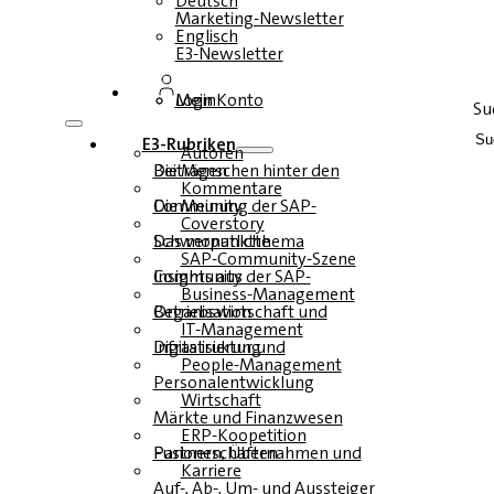
Deutsch
Marketing-Newsletter
Englisch
E3-Newsletter
Login
Mein Konto
Su
E3-Rubriken
Autoren
Die Menschen hinter den Beiträgen
Kommentare
Die Meinung der SAP-Community
Coverstory
Das monatliche Schwerpunktthema
SAP-Community-Szene
Insights aus der SAP-Community
Business-Management
Betriebswirtschaft und Organisation
IT-Management
Infrastruktur und Digitalisierung
People-Management
Personalentwicklung
Wirtschaft
Märkte und Finanzwesen
ERP-Koopetition
Fusionen, Übernahmen und Partnerschaften
Karriere
Auf-, Ab-, Um- und Aussteiger