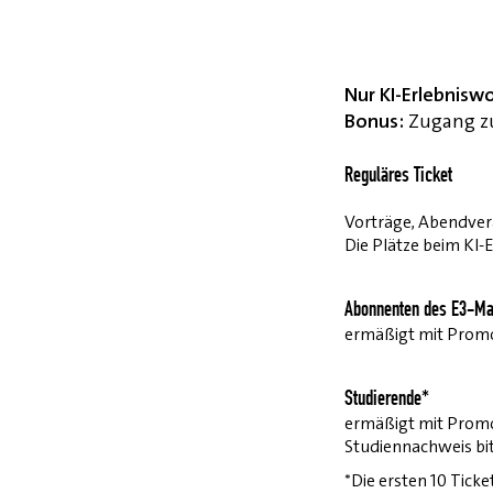
Nur KI-Erlebnisw
Bonus:
Zugang zu
Reguläres Ticket
Vorträge, Abendvera
Die Plätze beim KI-
Abonnenten des E3-Ma
ermäßigt mit Pro
Studierende*
ermäßigt mit Prom
Studiennachweis bi
*Die ersten 10 Ticke