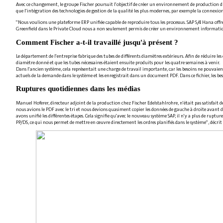
Avec ce changement, le groupe Fischer poursuit l'objectif de créer un environnement de production dur
que l'intégration des technologies de gestion de la qualité les plus modernes, par exemple la connexio
"Nous voulions une plateforme ERP unifiée capable de reproduire tous les processus. SAP S/4 Hana offre 
Greenfield dans le Private Cloud nous a non seulement permis de créer un environnement informatique f
Comment Fischer a-t-il travaillé jusqu'à présent ?
Le département de l'entreprise fabrique des tubes de différents diamètres extérieurs. Afin de réduire l
diamètre donné et que les tubes nécessaires étaient ensuite produits pour les quatre semaines à venir.
Dans l'ancien système, cela représentait une charge de travail importante, car les besoins ne pouvaient
actuels de la demande dans le système et les enregistrait dans un document PDF. Dans ce fichier, les b
Ruptures quotidiennes dans les médias
Manuel Hoferer, directeur adjoint de la production chez Fischer Edelstahlrohre, n'était pas satisfait d
nous avions le PDF avec le tri et nous devions quasiment copier les données de gauche à droite avant d
avons unifié les différentes étapes. Cela signifie qu'avec le nouveau système SAP, il n'y a plus de ruptu
PP/DS, ce qui nous permet de mettre en œuvre directement les ordres planifiés dans le système", décrit 