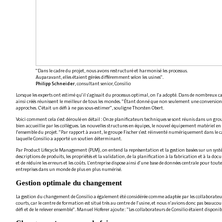
"Dans le cadre du projet, nous avons restructuré et harmonisé les processus.
Auparavant, elles étaient gérées différemment selon les usines".
Philipp Schneider
, consultant senior, Consilio
Lorsque les experts ont estimé qu'il s'agissait du processus optimal, on l'a adopté. Dans de nombreux ca
ainsi créés réunissent le meilleur de tous les mondes. "Étant donné que non seulement une conversion de
approches. C'était un défi à ne pas sous-estimer", souligne Thorsten Obert.
Voici comment cela s'est déroulé en détail : Onze planificateurs techniques se sont réunis dans un gro
bien accueillie par les collègues. Les nouvelles structures en équipes, le nouvel équipement matériel en o
l'ensemble du projet. "Par rapport à avant, le groupe Fischer s'est réinventé numériquement dans le c
laquelle Consilio a apporté un soutien déterminant.
Par Product Lifecycle Management (PLM), on entend la représentation et la gestion basées sur un système 
descriptions de produits, les propriétés et la validation, de la planification à la fabrication et à la
et de réduire les erreurs et les coûts. L'entreprise dispose ainsi d'une base de données centrale pour toute
entreprises dans un monde de plus en plus numérisé.
Gestion optimale du changement
La gestion du changement de Consilio a également été considérée comme adaptée par les collaborateurs. A
courts, car le centre de formation est situé très au centre de l'usine, et nous n'avions donc pas beaucou
défi et de le relever ensemble". Manuel Hoferer ajoute : "Les collaborateurs de Consilio étaient disponibl