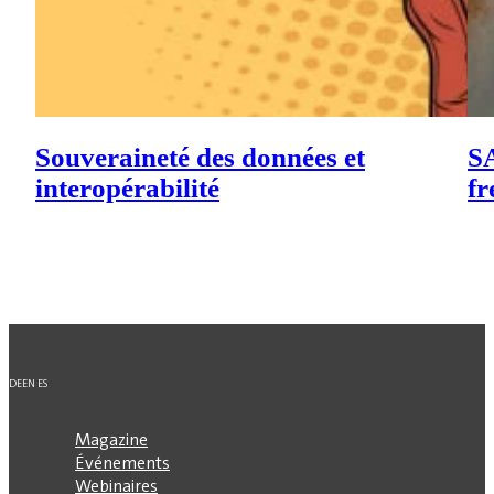
Souveraineté des données et
SA
interopérabilité
fr
DE
EN
ES
Magazine
Événements
Webinaires