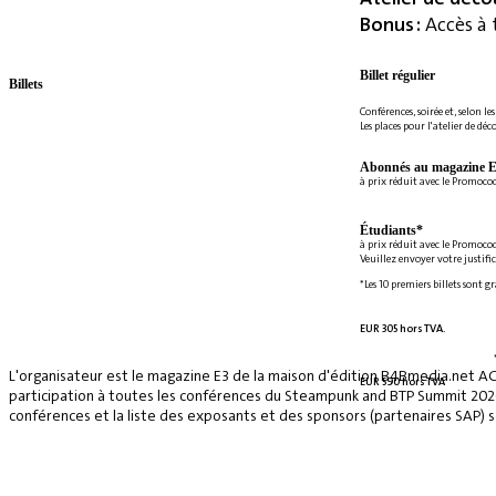
Bonus :
Accès à 
Billet régulier
Billets
Conférences, soirée et, selon le
Les places pour l'atelier de déc
Abonnés au magazine E
à prix réduit avec le Promoc
Étudiants*
à prix réduit avec le Promoco
Veuillez envoyer votre justifi
*Les 10 premiers billets sont g
EUR 305 hors TVA.
L'organisateur est le magazine E3 de la maison d'édition B4Bmedia.net A
EUR 590 hors TVA
participation à toutes les conférences du Steampunk and BTP Summit 2026, 
conférences et la liste des exposants et des sponsors (partenaires SAP) se