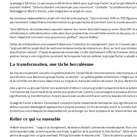
Le passage à S/4 Hana n'a pas toujours été facile au début pour le groupe Fischer. Le principal obstacl
souvient Hoferer. "Certains disaient une heure par jour maximum". Contexte : "Le problème était qu'a
Reibnegger et Martin Kreutz, a été intégré dans le projet en cours.
Les nouveaux responsables du projet ont tout de suite expliqué : "Que la division 1030 ou 1010 figur
pas clairement l'objectif de la transformation du groupe Fischer et comment tout le monde pouvait en 
"Sous S/4 Hana, les collaborateurs peuvent associer leur savoir-faire technique au savoir-faire ERP. Il
collaborateurs, cette déclaration a été, selon leurs propres dires, une véritable ouverture des yeux, 
était l'objectif et comment nous pouvions en profiter", résume Hoferer.
Certes, les collaborateurs connaissaient désormais l'intention du changement, mais ils n'avaient pas co
"Le grand défi du projet était de mettre en évidence toutes les interactions. Ainsi, en tant que collabora
planification réaliste". D'après les personnes concernées, il a été relativement difficile d'amener cette
premier temps à une migration purement technique de l'ancien système, le groupe Fischer a adopté 
La transformation, une tâche herculéenne
Au lieu de simplement convertir le système existant, l'ensemble de l'environnement informatique a été 
planification aux besoins du groupe Fischer. Le résultat : un système global entièrement intégré qui of
et de contrôle ont été mis en réseau tout au long de la chaîne de création de valeur. De plus, des fonc
Cela a permis au groupe Fischer non seulement d'obtenir une plus grande transparence dans le système
l'utilisation des machines et de les rendre plus productives. Consilio a accompagné ce processus de tr
significatives. La transformation mise en œuvre avec succès constitue en outre la base des roll-outs à 
Le siège de Fischer à Achern-Fautenbach concentre toute l'expertise de l'entreprise. Cela signifie que t
secteurs avaient développé et appliqué leurs propres processus. En fin de compte, avant la transformation
divisions au cours desquels les responsables ont pu échanger sur leurs processus et les raisons de leur ad
Relier ce qui va ensemble
Hoferer se souvient : "Jusqu'à ce changement, les secteurs étaient comme des mondes séparés. Pour moi, l
technique des tubes, la technique des machines, la gestion de la qualité et la distribution". Selon ses di
permis de supprimer un gros overhead. Philipp Schneider le résume ainsi : "Dans le cadre du projet, nou