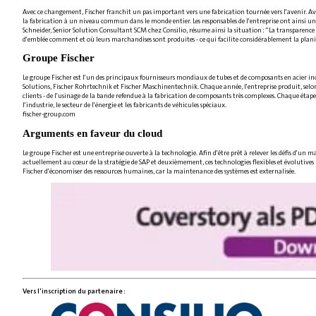
Avec ce changement, Fischer franchit un pas important vers une fabrication tournée vers l'avenir. Avec
la fabrication à un niveau commun dans le monde entier. Les responsables de l'entreprise ont ainsi une 
Schneider, Senior Solution Consultant SCM chez Consilio, résume ainsi la situation : "La transparence 
d'emblée comment et où leurs marchandises sont produites - ce qui facilite considérablement la planif
Groupe Fischer
Le groupe Fischer est l'un des principaux fournisseurs mondiaux de tubes et de composants en acier i
Solutions, Fischer Rohrtechnik et Fischer Maschinentechnik. Chaque année, l'entreprise produit, selon s
clients - de l'usinage de la bande refendue à la fabrication de composants très complexes. Chaque étape
l'industrie, le secteur de l'énergie et les fabricants de véhicules spéciaux.
fischer-group.com
Arguments en faveur du cloud
Le groupe Fischer est une entreprise ouverte à la technologie. Afin d'être prêt à relever les défis d'un 
actuellement au cœur de la stratégie de SAP et deuxièmement, ces technologies flexibles et évolutives p
Fischer d'économiser des ressources humaines, car la maintenance des systèmes est externalisée.
Vers l'inscription du partenaire :