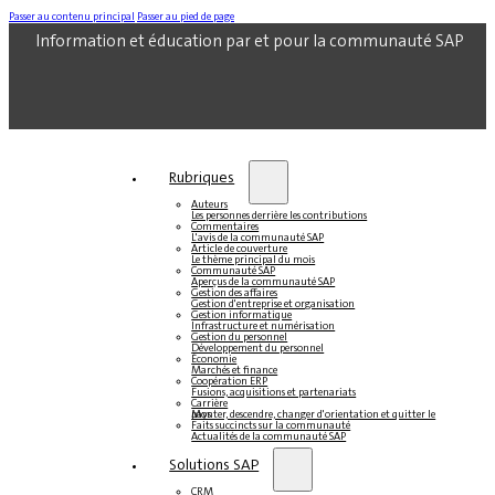
Passer au contenu principal
Passer au pied de page
Information et éducation par et pour la communauté SAP
Rubriques
Auteurs
Les personnes derrière les contributions
Commentaires
L'avis de la communauté SAP
Article de couverture
Le thème principal du mois
Communauté SAP
Aperçus de la communauté SAP
Gestion des affaires
Gestion d'entreprise et organisation
Gestion informatique
Infrastructure et numérisation
Gestion du personnel
Développement du personnel
Économie
Marchés et finance
Coopération ERP
Fusions, acquisitions et partenariats
Carrière
Monter, descendre, changer d'orientation et quitter le pays
Faits succincts sur la communauté
Actualités de la communauté SAP
Solutions SAP
CRM