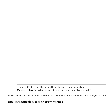
"Le grand défi du projet était de mettre en évidence toutes les relations".
Manuel Hoferer
, directeur adjoint de la production, Fischer Edelstahlrohre
Non seulement les planificateurs de Fischer travaillent de manière beaucoup plus efficace, mais l'ense
Une introduction semée d'embûches