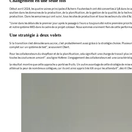
Changement en une seule fois
Début avril 2024, les quatre usines principales d'Achern-Fautenbach ont été converties à S/4 dans le ca
soutien dans les domaines de la production, de la planification, de la gestion de la qualité, de la tech
production. Dans les semaines qui ont suivi, tous les sites de production et tous les secteurs du site
"Livrer dans les délais dès le premier jour après le passage à l'euro a toujours été notre première prio
et notre système MES dans le cadre de ce projet colossal. Nous sommes vraiment fiers de cette perform
Une stratégie à deux volets
Si la transition s'est déroulée sans accroc, c'est probablement aussi grâce à la stratégie choisie. Plus
complet sur un système de test", se souvient Obert.
Pour les collaborateurs du shopfloor et de la planification, cela signifiait une charge de travail plus i
toutes les coutures en amont", souligne Hoferer. L'engagement des collaborateurs est une caractéristi
Le résultat montre que cette approche a porté ses fruits. Un autre avantage de cette stratégie de mise e
atténué la peur de nombreux collègues, car ils ont ainsi appris très tôt ce qui les attendait", décrit Ob