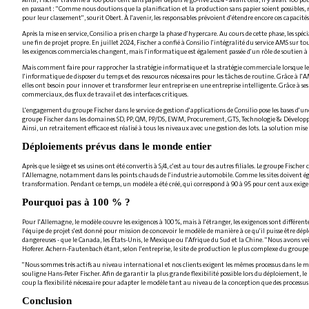
en passant : "Comme nous doutions que la planification et la production sans papier soient possibles,
pour leur classement", sourit Obert. À l'avenir, les responsables prévoient d'étendre encore ces capacités
Après la mise en service, Consilio a pris en charge la phase d'hypercare. Au cours de cette phase, les spé
une fin de projet propre. En juillet 2024, Fischer a confié à Consilio l'intégralité du service AMS sur 
les exigences commerciales changent, mais l'informatique est également passée d'un rôle de soutien à
Mais comment faire pour rapprocher la stratégie informatique et la stratégie commerciale lorsque les
l'informatique de disposer du temps et des ressources nécessaires pour les tâches de routine. Grâce à l
elles ont besoin pour innover et transformer leur entreprise en une entreprise intelligente. Grâce à ses
commerciaux, des flux de travail et des interfaces critiques.
L'engagement du groupe Fischer dans le service de gestion d'applications de Consilio pose les bases d'un
groupe Fischer dans les domaines SD, PP, QM, PP/DS, EWM, Procurement, GTS, Technologie & Développe
Ainsi, un retraitement efficace est réalisé à tous les niveaux avec une gestion des lots. La solution mi
Déploiements prévus dans le monde entier
Après que le siège et ses usines ont été convertis à S/4, c'est au tour des autres filiales. Le groupe Fis
l'Allemagne, notamment dans les points chauds de l'industrie automobile. Comme les sites doivent égal
transformation. Pendant ce temps, un modèle a été créé, qui correspond à 90 à 95 pour cent aux exigen
Pourquoi pas à 100 % ?
Pour l'Allemagne, le modèle couvre les exigences à 100 %, mais à l'étranger, les exigences sont différe
l'équipe de projet s'est donné pour mission de concevoir le modèle de manière à ce qu'il puisse être
dangereuses - que le Canada, les États-Unis, le Mexique ou l'Afrique du Sud et la Chine. "Nous avons ve
Hoferer. Achern-Fautenbach étant, selon l'entreprise, le site de production le plus complexe du groupe, 
"Nous sommes très actifs au niveau international et nos clients exigent les mêmes processus dans le m
souligne Hans-Peter Fischer. Afin de garantir la plus grande flexibilité possible lors du déploiement, l
coup la flexibilité nécessaire pour adapter le modèle tant au niveau de la conception que des processus 
Conclusion