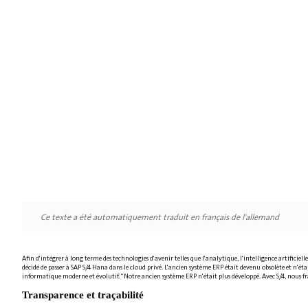
Ce texte a été automatiquement traduit en français de l'allemand
Afin d'intégrer à long terme des technologies d'avenir telles que l'analytique, l'intelligence artificie
décidé de passer à SAP S/4 Hana dans le cloud privé. L'ancien système ERP était devenu obsolète et n'
informatique moderne et évolutif. "Notre ancien système ERP n'était plus développé. Avec S/4, nous fran
Transparence et traçabilité