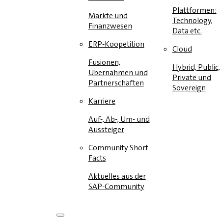
Plattformen:
Märkte und
Technology,
Finanzwesen
Data etc.
ERP-Koopetition
Cloud
Fusionen,
Hybrid, Public,
Übernahmen und
Private und
Partnerschaften
Sovereign
Karriere
Auf-, Ab-, Um- und
Aussteiger
Community Short
Facts
Aktuelles aus der
SAP-Community