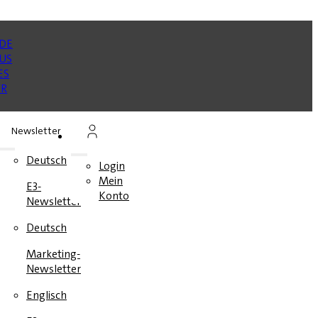
Newsletter
n
Deutsch
Login
Mein
E3-
en
Konto
Newsletter
e
Deutsch
Marketing-
Newsletter
Englisch