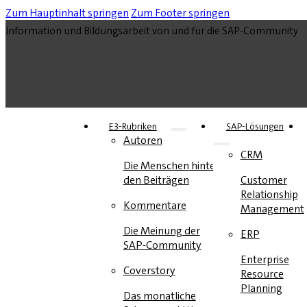
Zum Hauptinhalt springen
Zum Footer springen
Information und Bildungsarbeit von und für die SAP-Community
E3-Rubriken
SAP-Lösungen
Autoren
CRM
Die Menschen hinter
den Beiträgen
Customer
Relationship
Kommentare
Management
Die Meinung der
ERP
SAP-Community
Enterprise
Coverstory
Resource
Planning
Das monatliche