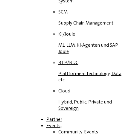
System
SCM
Supply Chain Management
KI/Joule
ML, LLM, KI-Agenten und SAP
Joule
BTP/BDC
Plattformen: Technology, Data
etc.
Cloud
Hybrid, Public, Private und
Sovereign
Partner
Events
Community-Events