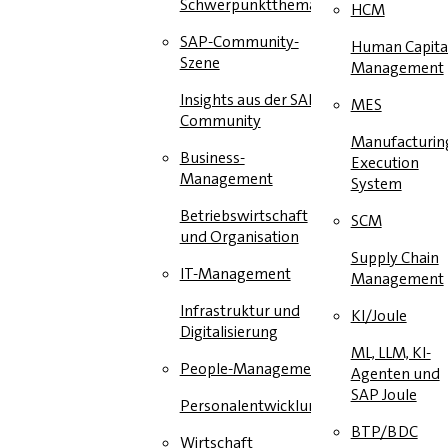
Schwerpunktthema
HCM
SAP-Community-
Human Capita
Szene
Management
Insights aus der SAP-
MES
Community
Manufacturin
Business-
Execution
Management
System
Betriebswirtschaft
SCM
und Organisation
Supply Chain
IT-Management
Management
Infrastruktur und
KI/Joule
Digitalisierung
ML, LLM, KI-
People-Management
Agenten und
SAP Joule
Personalentwicklung
BTP/BDC
Wirtschaft