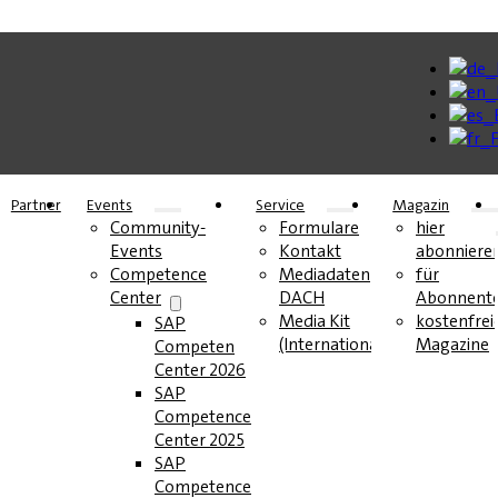
Partner
Events
Service
Magazin
Community-
Formulare
hier
Events
Kontakt
abonniere
Competence
Mediadaten
für
Center
DACH
Abonnent
Media Kit
kostenfrei
SAP
(International)
Magazine
Competence
Center 2026
SAP
Competence
Center 2025
SAP
Competence