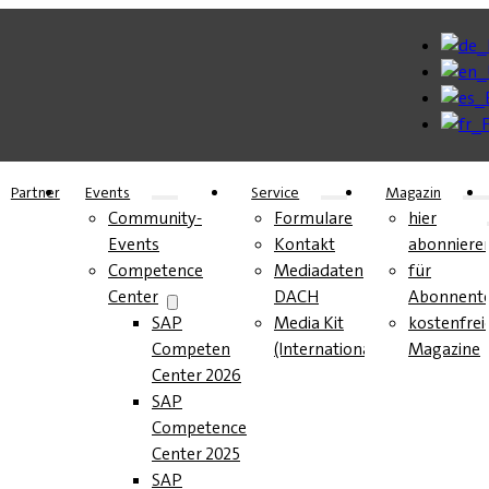
Partner
Events
Service
Magazin
Community-
Formulare
hier
Events
Kontakt
abonniere
Competence
Mediadaten
für
Center
DACH
Abonnent
SAP
Media Kit
kostenfrei
Competence
(International)
Magazine
Center 2026
SAP
Competence
Center 2025
SAP