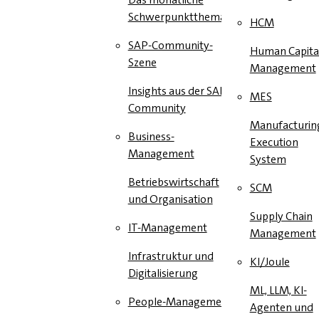
Schwerpunktthema
HCM
SAP-Community-
Human Capita
Szene
Management
Insights aus der SAP-
MES
Community
Manufacturin
Business-
Execution
Management
System
Betriebswirtschaft
SCM
und Organisation
Supply Chain
IT-Management
Management
Infrastruktur und
KI/Joule
Digitalisierung
ML, LLM, KI-
People-Management
Agenten und