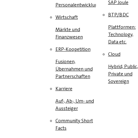
SAP Joule
Personalentwicklung
BTP/BDC
Wirtschaft
Plattformen:
Märkte und
Technology,
Finanzwesen
Data etc.
ERP-Koopetition
Cloud
Fusionen,
Hybrid, Public,
Übernahmen und
Private und
Partnerschaften
Sovereign
Karriere
Auf-, Ab-, Um- und
Aussteiger
Community Short
Facts