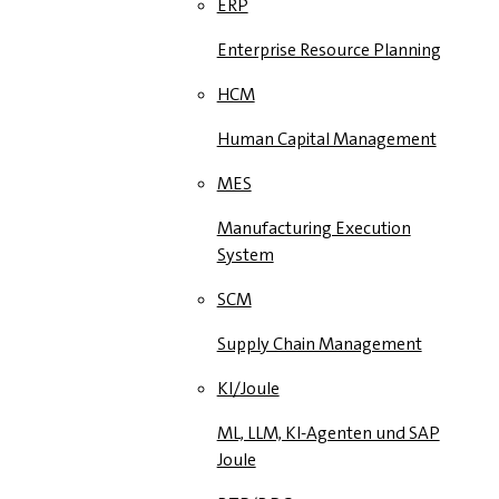
ERP
Enterprise Resource Planning
HCM
Human Capital Management
MES
Manufacturing Execution
System
SCM
Supply Chain Management
KI/Joule
ML, LLM, KI-Agenten und SAP
Joule