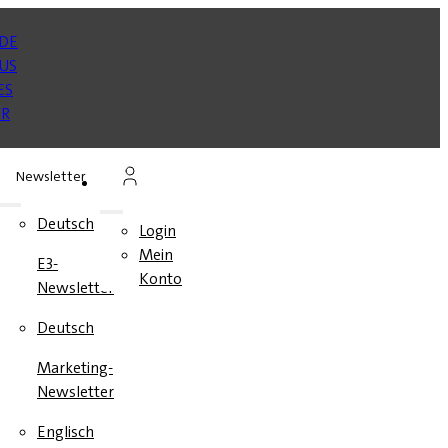
Newsletter
n
Deutsch
Login
Mein
E3-
en
Konto
Newsletter
e
Deutsch
Marketing-
Newsletter
Englisch