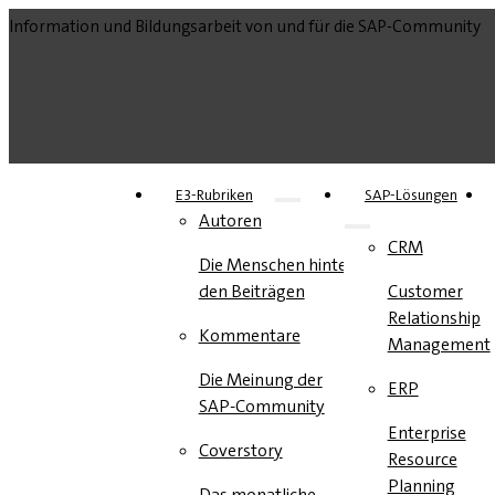
Information und Bildungsarbeit von und für die SAP-Community
E3-Rubriken
SAP-Lösungen
Autoren
CRM
Die Menschen hinter
den Beiträgen
Customer
Relationship
Kommentare
Management
Die Meinung der
ERP
SAP-Community
Enterprise
Coverstory
Resource
Planning
Das monatliche