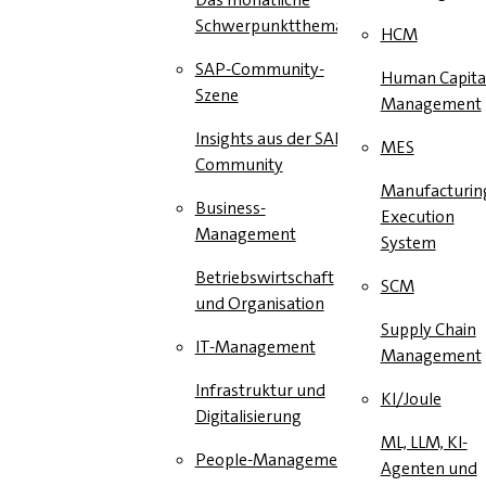
Schwerpunktthema
HCM
SAP-Community-
Human Capita
Szene
Management
Insights aus der SAP-
MES
Community
Manufacturin
Business-
Execution
Management
System
Betriebswirtschaft
SCM
und Organisation
Supply Chain
IT-Management
Management
Infrastruktur und
KI/Joule
Digitalisierung
ML, LLM, KI-
People-Management
Agenten und