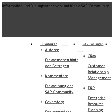
Information und Bildungsarbeit von und für die SAP-Community
E3-Rubriken
SAP-Lösungen
Autoren
CRM
Die Menschen hinter
den Beiträgen
Customer
Relationship
Kommentare
Management
Die Meinung der
ERP
SAP-Community
Enterprise
Coverstory
Resource
Planning
Das monatliche