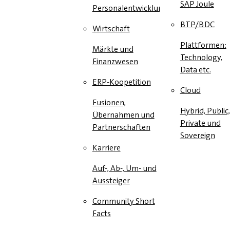
SAP Joule
Personalentwicklung
BTP/BDC
Wirtschaft
Plattformen:
Märkte und
Technology,
Finanzwesen
Data etc.
ERP-Koopetition
Cloud
Fusionen,
Hybrid, Public,
Übernahmen und
Private und
Partnerschaften
Sovereign
Karriere
Auf-, Ab-, Um- und
Aussteiger
Community Short
Facts