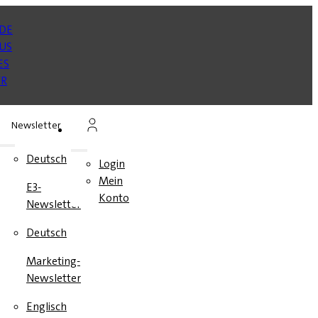
Newsletter
n
Deutsch
Login
Mein
E3-
en
Konto
Newsletter
e
Deutsch
Marketing-
Newsletter
Englisch