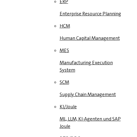
ERP
Enterprise Resource Planning
HCM
Human Capital Management
MES
Manufacturing Execution
System
SCM
Supply Chain Management
KI/Joule
ML, LLM, KI-Agenten und SAP
Joule