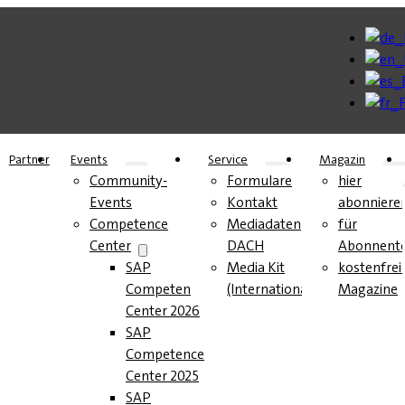
Partner
Events
Service
Magazin
Community-
Formulare
hier
Events
Kontakt
abonniere
Competence
Mediadaten
für
Center
DACH
Abonnent
SAP
Media Kit
kostenfrei
Competence
(International)
Magazine
Center 2026
SAP
Competence
Center 2025
SAP