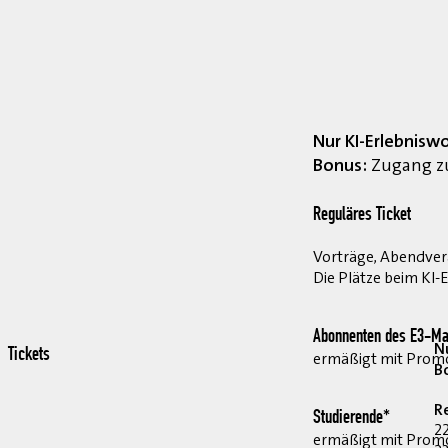
Nur KI-Erlebnisw
Bonus:
Zugang zu
Reguläres Ticket
Vorträge, Abendvera
Die Plätze beim KI-
Abonnenten des E3-Ma
Nu
Tickets
ermäßigt mit Pro
B
R
Studierende*
2
ermäßigt mit Prom