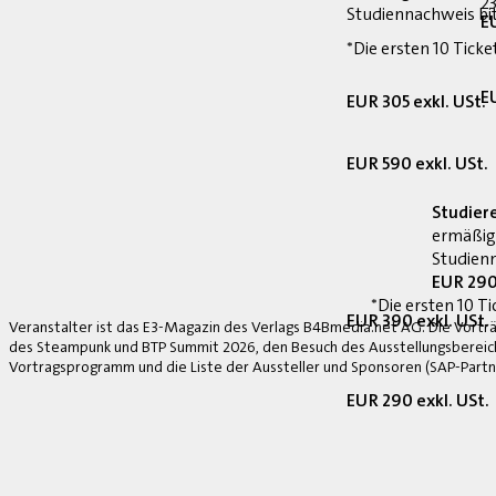
23
Studiennachweis bi
E
*Die ersten 10 Ticke
E
EUR 305 exkl. USt.
EUR 590 exkl. USt.
Studier
ermäßig
Studienn
EUR 290
*Die ersten 10 Ti
EUR 390 exkl. USt.
Veranstalter ist das E3-Magazin des Verlags B4Bmedia.net AG. Die Vorträ
des Steampunk und BTP Summit 2026, den Besuch des Ausstellungsbereich
Vortragsprogramm und die Liste der Aussteller und Sponsoren (SAP-Partne
EUR 290 exkl. USt.