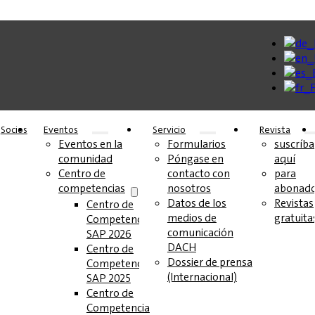
Socios
Eventos
Servicio
Revista
Eventos en la
Formularios
suscríba
comunidad
Póngase en
aquí
Centro de
contacto con
para
competencias
nosotros
abonad
Datos de los
Revistas
Centro de
medios de
gratuita
Competencia
comunicación
SAP 2026
DACH
Centro de
Dossier de prensa
Competencia
(Internacional)
SAP 2025
Centro de
Competencia