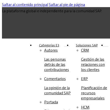
Saltar al contenido principal
Saltar al pie de página
La plataforma global e independiente para la comunidad SAP.
Categorías E3
Soluciones‎‎ SAP
Autores
CRM
Las personas
Gestión de las
detrás de las
relaciones con
contribuciones
los clientes
Comentarios
ERP
La opinión de la
Planificación de
comunidad SAP
recursos
empresariales
Portada
HCM