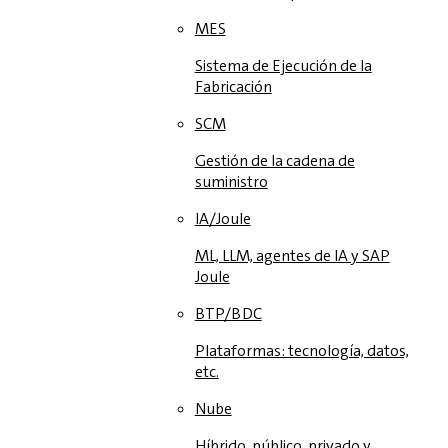
MES
Sistema de Ejecución de la
Fabricación
SCM
Gestión de la cadena de
suministro
IA/Joule
ML, LLM, agentes de IA y SAP
Joule
BTP/BDC
Plataformas: tecnología, datos,
etc.
Nube
Híbrido, público, privado y