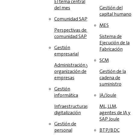
El tema central
del mes
Gestión del
capital humano
Comunidad SAP
MES
Perspectivas de la
comunidad SAP
Sistema de
Ejecución de la
Gestión
Fabricación
empresarial
SCM
Administración y
organización de
Gestión de la
empresas
cadena de
suministro
Gestión
informática
IA/Joule
Infraestructuras y
ML, LLM,
digitalización
agentes de IA y
SAP Joule
Gestión de
personal
BTP/BDC