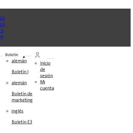
Boletín
se
alemán
Inicio
de
Boletín E3
sesión
os
Mi
alemán
cuenta
s
Boletín de
marketing
inglés
Boletín E3