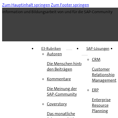
Zum Hauptinhalt springen
Zum Footer springen
Information und Bildungsarbeit von und für die SAP-Community
E3-Rubriken
SAP-Lösungen
Autoren
CRM
Die Menschen hinter
den Beiträgen
Customer
Relationship
Kommentare
Management
Die Meinung der
ERP
SAP-Community
Enterprise
Coverstory
Resource
Planning
Das monatliche