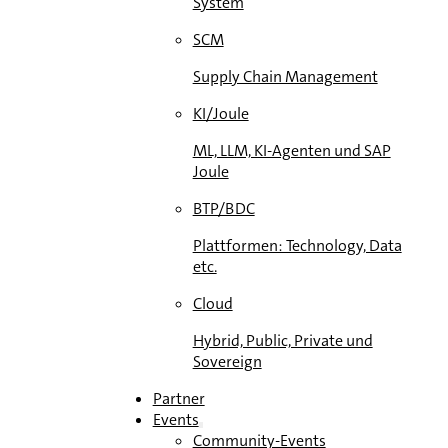
System
SCM
Supply Chain Management
KI/Joule
ML, LLM, KI-Agenten und SAP
Joule
BTP/BDC
Plattformen: Technology, Data
etc.
Cloud
Hybrid, Public, Private und
Sovereign
Partner
Events
Community-Events