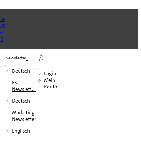
Newsletter
n
Deutsch
Login
Mein
E3-
en
Konto
Newsletter
e
Deutsch
Marketing-
Newsletter
Englisch