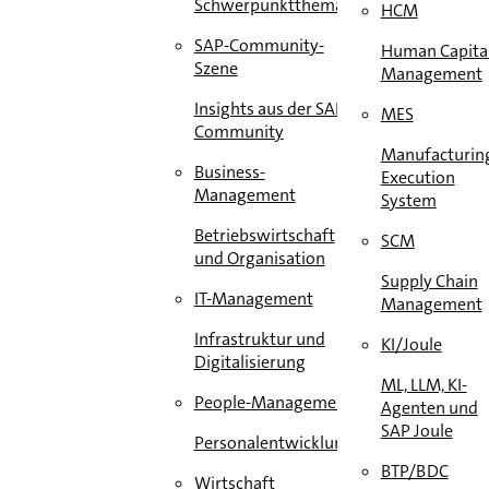
Schwerpunktthema
HCM
SAP-Community-
Human Capita
Szene
Management
Insights aus der SAP-
MES
Community
Manufacturin
Business-
Execution
Management
System
Betriebswirtschaft
SCM
und Organisation
Supply Chain
IT-Management
Management
Infrastruktur und
KI/Joule
Digitalisierung
ML, LLM, KI-
People-Management
Agenten und
SAP Joule
Personalentwicklung
BTP/BDC
Wirtschaft