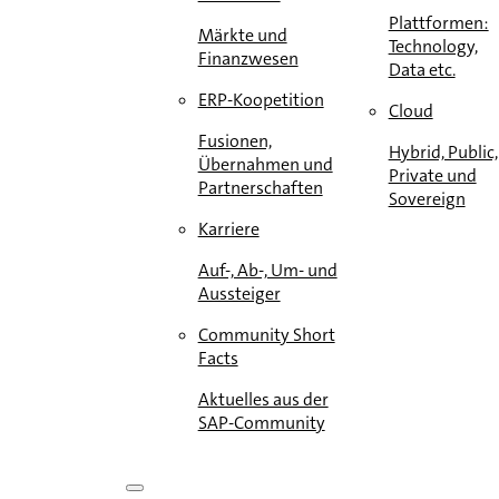
Plattformen:
Märkte und
Technology,
Finanzwesen
Data etc.
ERP-Koopetition
Cloud
Fusionen,
Hybrid, Public,
Übernahmen und
Private und
Partnerschaften
Sovereign
Karriere
Auf-, Ab-, Um- und
Aussteiger
Community Short
Facts
Aktuelles aus der
SAP-Community