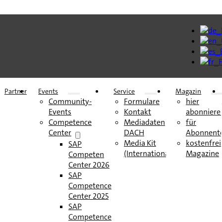
Partner
Events
Service
Magazin
Community-
Formulare
hier
Events
Kontakt
abonniere
Competence
Mediadaten
für
Center
DACH
Abonnent
Media Kit
kostenfrei
SAP
(International)
Magazine
Competence
Center 2026
SAP
Competence
Center 2025
SAP
Competence