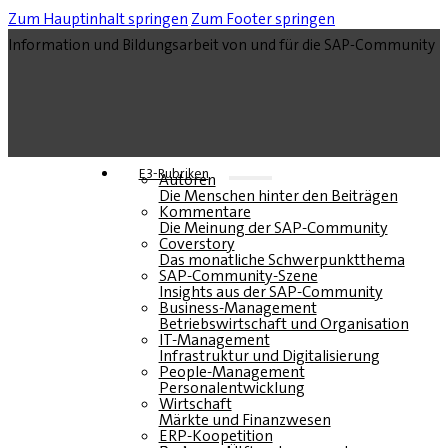
Zum Hauptinhalt springen
Zum Footer springen
Information und Bildungsarbeit von und für die SAP-Community
E3-Rubriken
Autoren
Die Menschen hinter den Beiträgen
Kommentare
Die Meinung der SAP-Community
Coverstory
Das monatliche Schwerpunktthema
SAP-Community-Szene
Insights aus der SAP-Community
Business-Management
Betriebswirtschaft und Organisation
IT-Management
Infrastruktur und Digitalisierung
People-Management
Personalentwicklung
Wirtschaft
Märkte und Finanzwesen
ERP-Koopetition