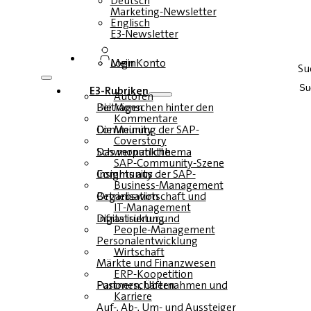
Deutsch
Marketing-Newsletter
Englisch
E3-Newsletter
Login
Mein Konto
Su
E3-Rubriken
Autoren
Die Menschen hinter den Beiträgen
Kommentare
Die Meinung der SAP-Community
Coverstory
Das monatliche Schwerpunktthema
SAP-Community-Szene
Insights aus der SAP-Community
Business-Management
Betriebswirtschaft und Organisation
IT-Management
Infrastruktur und Digitalisierung
People-Management
Personalentwicklung
Wirtschaft
Märkte und Finanzwesen
ERP-Koopetition
Fusionen, Übernahmen und Partnerschaften
Karriere
Auf-, Ab-, Um- und Aussteiger