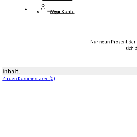
Login
Mein Konto
Nur neun Prozent der L
sich 
Inhalt:
Zu den Kommentaren (0)