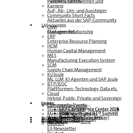
Fusionen, Übernahmen und Partnerschaften
Karriere
Auf-, Ab-, Um- und Aussteiger
Community Short Facts
Aktuelles aus der SAP-Community
SAP-Lösungen
CRM
Customer Relationship Management
ERP
Enterprise Resource Planning
HCM
Human Capital Management
MES
Manufacturing Execution System
SCM
Supply Chain Management
KI/Joule
ML, LLM, KI-Agenten und SAP Joule
BTP/BDC
Plattformen: Technology, Data etc.
Cloud
Hybrid, Public, Private und Sovereign
Partner
Events
Community-Events
Competence Center
SAP Competence Center 2026
SAP Competence Center 2025
SAP Competence Center 2024
SAP Competence Center 2023
Steampunk & BTP
Steampunk und BTP Summit 2026
Steampunk und BTP Summit 2025
Steampunk und BTP Summit 2024
Mehrsprachige Podcasts
Roundtables (YouTube Replay)
Webinare und Whitepapers
Deutsch
Englisch
Spanisch
Französisch
Service
Formulare
Kontakt
Mediadaten DACH
Media Kit (International)
Magazin
hier abonnieren
für Abonnenten
kostenfreie Magazine
Newsletter
Deutsch
E3-Newsletter