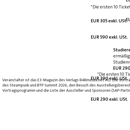
*Die ersten 10 Ticke
E
EUR 305 exkl. USt.
EUR 590 exkl. USt.
Studier
ermäßig
Studienn
EUR 290
*Die ersten 10 Ti
EUR 390 exkl. USt.
Veranstalter ist das E3-Magazin des Verlags B4Bmedia.net AG. Die Vorträ
des Steampunk und BTP Summit 2026, den Besuch des Ausstellungsbereich
Vortragsprogramm und die Liste der Aussteller und Sponsoren (SAP-Partne
EUR 290 exkl. USt.