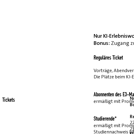
Nur KI-Erlebnisw
Bonus:
Zugang zu
Reguläres Ticket
Vorträge, Abendvera
Die Plätze beim KI-
Abonnenten des E3-Ma
Nu
Tickets
ermäßigt mit Pro
B
R
Studierende*
2
ermäßigt mit Prom
23
Studiennachweis bi
E