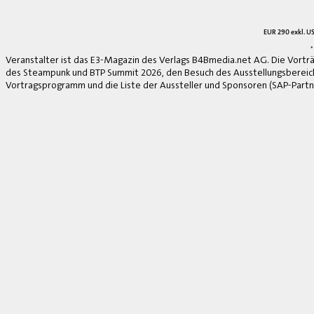
EUR 290 exkl. US
*
Veranstalter ist das E3-Magazin des Verlags B4Bmedia.net AG. Die Vorträ
des Steampunk und BTP Summit 2026, den Besuch des Ausstellungsbereich
Vortragsprogramm und die Liste der Aussteller und Sponsoren (SAP-Partne