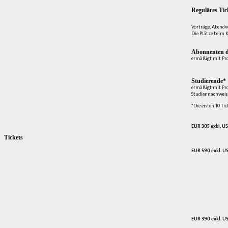
Reguläres Tic
Vorträge, Abendv
Die Plätze beim K
Abonnenten d
ermäßigt mit Pr
Studierende*
ermäßigt mit Pr
Studiennachweis 
*Die ersten 10 Tic
EUR 305 exkl. US
Tickets
EUR 590 exkl. US
EUR 390 exkl. US