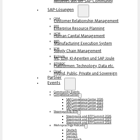
Aktuelles aus der SAP-Community
SAP-Lösungen
CRM
Customer Relationship Management
ERP
Enterprise Resource Planning
HCM
Human Capital Management
MES
Manufacturing Execution System
SCM
Supply Chain Management
KI/Joule
ML, LLM, KI-Agenten und SAP Joule
BTP/BDC
Plattformen: Technology, Data etc.
Cloud
Hybrid, Public, Private und Sovereign
Partner
Events
Community-Events
Competence Center
SAP Competence Center 2026
SAP Competence Center 2025
SAP Competence Center 2024
SAP Competence Center 2023
Steampunk & BTP
Steampunk und BTP Summit 2026
Steampunk und BTP Summit 2025
Steampunk und BTP Summit 2024
Mehrsprachige Podcasts
Deutsch
Englisch
Spanisch
Französisch