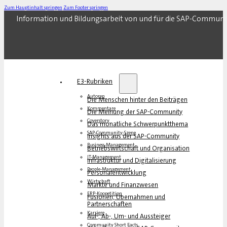
Zum Hauptinhalt springen
Zum Footer springen
Information und Bildungsarbeit von und für die SAP-Communi
E3-Rubriken
Autoren
Die Menschen hinter den Beiträgen
Kommentare
Die Meinung der SAP-Community
Coverstory
Das monatliche Schwerpunktthema
SAP-Community-Szene
Insights aus der SAP-Community
Business-Management
Betriebswirtschaft und Organisation
IT-Management
Infrastruktur und Digitalisierung
People-Management
Personalentwicklung
Wirtschaft
Märkte und Finanzwesen
ERP-Koopetition
Fusionen, Übernahmen und
Partnerschaften
Karriere
Auf-, Ab-, Um- und Aussteiger
Community Short Facts