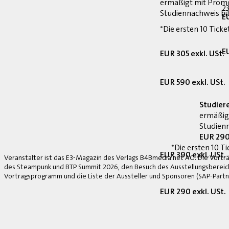
ermäßigt mit Prom
23
Studiennachweis bi
E
*Die ersten 10 Ticke
E
EUR 305 exkl. USt.
EUR 590 exkl. USt.
Studier
ermäßig
Studienn
EUR 290
*Die ersten 10 Ti
EUR 390 exkl. USt.
Veranstalter ist das E3-Magazin des Verlags B4Bmedia.net AG. Die Vorträ
des Steampunk und BTP Summit 2026, den Besuch des Ausstellungsbereich
Vortragsprogramm und die Liste der Aussteller und Sponsoren (SAP-Partne
EUR 290 exkl. USt.