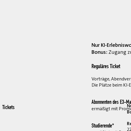
Nur KI-Erlebnisw
Bonus:
Zugang zu
Reguläres Ticket
Vorträge, Abendvera
Die Plätze beim KI-
Abonnenten des E3-Ma
Nu
Tickets
ermäßigt mit Pro
B
R
Studierende*
2