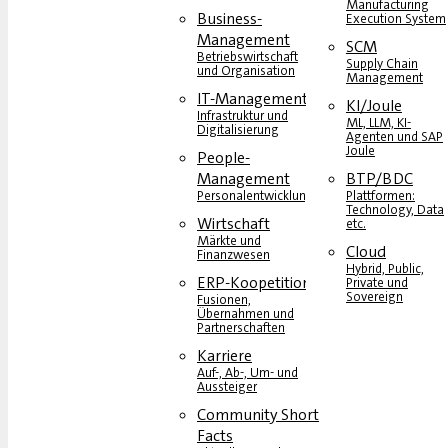
Manufacturing
Business-
Execution System
Management
SCM
Betriebswirtschaft
Supply Chain
und Organisation
Management
IT-Management
KI/Joule
Infrastruktur und
ML, LLM, KI-
Digitalisierung
Agenten und SAP
Joule
People-
Management
BTP/BDC
Personalentwicklung
Plattformen:
Technology, Data
Wirtschaft
etc.
Märkte und
Cloud
Finanzwesen
Hybrid, Public,
ERP-Koopetition
Private und
Sovereign
Fusionen,
Übernahmen und
Partnerschaften
Karriere
Auf-, Ab-, Um- und
Aussteiger
Community Short
Facts