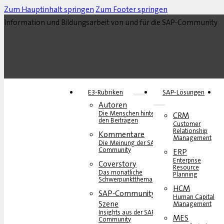
Zum Hauptinhalt springen
Zum Footer springen
Information und Bildungsarbeit von und für die SAP-Community
E3-Rubriken
SAP-Lösungen
Autoren
Die Menschen hinter
CRM
den Beiträgen
Customer
Relationship
Kommentare
Management
Die Meinung der SAP-
Community
ERP
Enterprise
Coverstory
Resource
Das monatliche
Planning
Schwerpunktthema
HCM
SAP-Community-
Human Capital
Szene
Management
Insights aus der SAP-
MES
Community