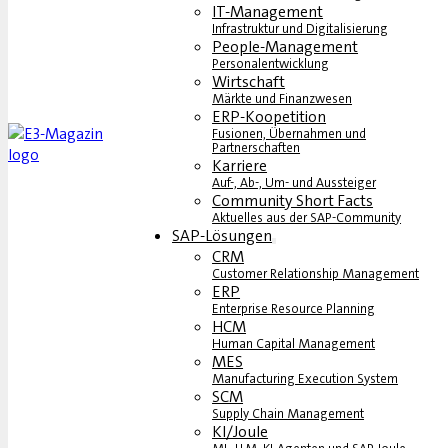
IT-Management
Infrastruktur und Digitalisierung
People-Management
Personalentwicklung
Wirtschaft
Märkte und Finanzwesen
ERP-Koopetition
Fusionen, Übernahmen und
Partnerschaften
Karriere
Auf-, Ab-, Um- und Aussteiger
Community Short Facts
Aktuelles aus der SAP-Community
SAP-Lösungen
CRM
Customer Relationship Management
ERP
Enterprise Resource Planning
HCM
Human Capital Management
MES
Manufacturing Execution System
SCM
Supply Chain Management
KI/Joule