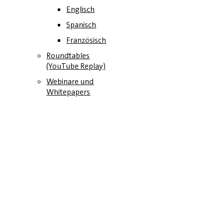
Englisch
Spanisch
Französisch
Roundtables
(YouTube Replay)
Webinare und
Whitepapers