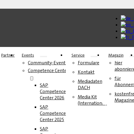
Partner
Events
Service
Magazin
Community-Events
Formulare
hier
abonnier
Competence Center
Kontakt
für
Mediadaten
Abonnen
SAP
DACH
Competence
kostenfre
Media Kit
Center 2026
Magazin
(International)
SAP
Competence
Center 2025
SAP