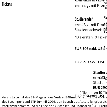
Abonnenten des E3-Ma
Nu
Tickets
ermäßigt mit Pro
B
R
Studierende*
2
ermäßigt mit Prom
23
Studiennachweis bi
E
*Die ersten 10 Ticke
E
EUR 305 exkl. USt.
EUR 590 exkl. USt.
Studier
ermäßig
Studienn
EUR 290
*Die ersten 10 Ti
EUR 390 exkl. USt.
Veranstalter ist das E3-Magazin des Verlags B4Bmedia.net AG. Die Vorträ
des Steampunk und BTP Summit 2026, den Besuch des Ausstellungsbereich
Vortragsprogramm und die Liste der Aussteller und Sponsoren (SAP-Partne