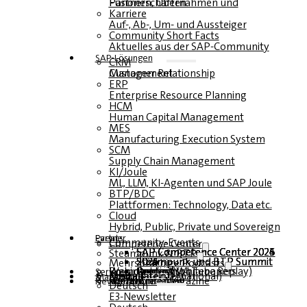
Fusionen, Übernahmen und Partnerschaften
Karriere
Auf-, Ab-, Um- und Aussteiger
Community Short Facts
Aktuelles aus der SAP-Community
SAP-Lösungen
CRM
Customer Relationship Management
ERP
Enterprise Resource Planning
HCM
Human Capital Management
MES
Manufacturing Execution System
SCM
Supply Chain Management
KI/Joule
ML, LLM, KI-Agenten und SAP Joule
BTP/BDC
Plattformen: Technology, Data etc.
Cloud
Hybrid, Public, Private und Sovereign
Partner
Events
Community-Events
Competence Center
SAP Competence Center 2026
SAP Competence Center 2025
SAP Competence Center 2024
SAP Competence Center 2023
Steampunk & BTP
Steampunk und BTP Summit 2026
Steampunk und BTP Summit 2025
Steampunk und BTP Summit 2024
Mehrsprachige Podcasts
Roundtables (YouTube Replay)
Webinare und Whitepapers
Deutsch
Englisch
Spanisch
Französisch
Service
Formulare
Kontakt
Mediadaten DACH
Media Kit (International)
Magazin
hier abonnieren
für Abonnenten
kostenfreie Magazine
Newsletter
Deutsch
E3-Newsletter