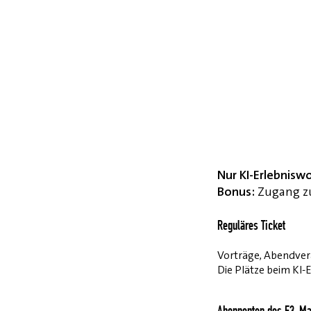
Nur KI-Erlebnisw
Bonus:
Zugang zu
Reguläres Ticket
Vorträge, Abendvera
Die Plätze beim KI-