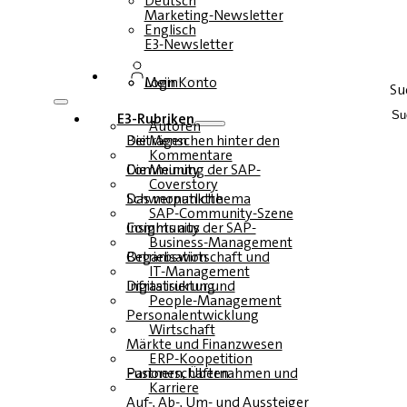
Deutsch
Marketing-Newsletter
Englisch
E3-Newsletter
Login
Mein Konto
Su
E3-Rubriken
Autoren
Die Menschen hinter den Beiträgen
Kommentare
Die Meinung der SAP-Community
Coverstory
Das monatliche Schwerpunktthema
SAP-Community-Szene
Insights aus der SAP-Community
Business-Management
Betriebswirtschaft und Organisation
IT-Management
Infrastruktur und Digitalisierung
People-Management
Personalentwicklung
Wirtschaft
Märkte und Finanzwesen
ERP-Koopetition
Fusionen, Übernahmen und Partnerschaften
Karriere
Auf-, Ab-, Um- und Aussteiger