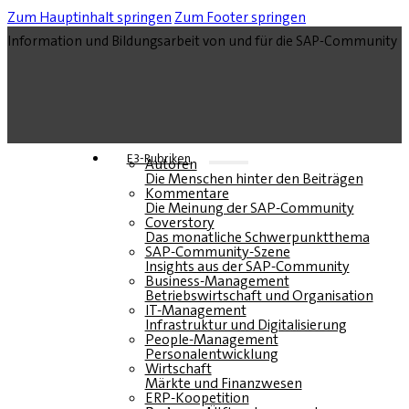
Zum Hauptinhalt springen
Zum Footer springen
Information und Bildungsarbeit von und für die SAP-Community
E3-Rubriken
Autoren
Die Menschen hinter den Beiträgen
Kommentare
Die Meinung der SAP-Community
Coverstory
Das monatliche Schwerpunktthema
SAP-Community-Szene
Insights aus der SAP-Community
Business-Management
Betriebswirtschaft und Organisation
IT-Management
Infrastruktur und Digitalisierung
People-Management
Personalentwicklung
Wirtschaft
Märkte und Finanzwesen
ERP-Koopetition